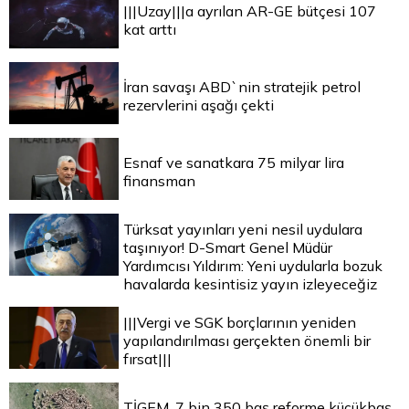
|||Uzay|||a ayrılan AR-GE bütçesi 107
kat arttı
İran savaşı ABD`nin stratejik petrol
rezervlerini aşağı çekti
Esnaf ve sanatkara 75 milyar lira
finansman
Türksat yayınları yeni nesil uydulara
taşınıyor! D-Smart Genel Müdür
Yardımcısı Yıldırım: Yeni uydularla bozuk
havalarda kesintisiz yayın izleyeceğiz
|||Vergi ve SGK borçlarının yeniden
yapılandırılması gerçekten önemli bir
fırsat|||
TİGEM, 7 bin 350 baş reforme küçükbaş