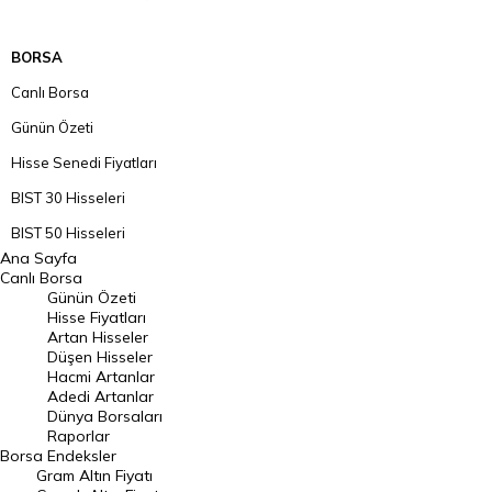
BORSA
Canlı Borsa
Günün Özeti
Hisse Senedi Fiyatları
BIST 30 Hisseleri
BIST 50 Hisseleri
Ana Sayfa
BIST 100 Hisseleri
Canlı Borsa
Günün Özeti
En Çok Artan Hisseler
Hisse Fiyatları
Artan Hisseler
En Çok Düşen Hisseler
Düşen Hisseler
Hacmi Artanlar
Hacmi Artanlar
Adedi Artanlar
Geçmiş Kapanışlar
Dünya Borsaları
Raporlar
Dünya Borsaları
Borsa
Endeksler
Gram Altın Fiyatı
Raporlar