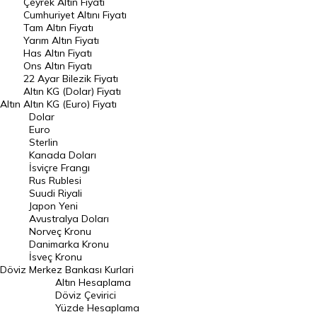
Çeyrek Altın Fiyatı
Endeksler
Cumhuriyet Altını Fiyatı
Tam Altın Fiyatı
Yarım Altın Fiyatı
DÖVİZ
Has Altın Fiyatı
Ons Altın Fiyatı
Döviz Kuru
22 Ayar Bilezik Fiyatı
Dolar Kuru
Altın KG (Dolar) Fiyatı
Altın
Altın KG (Euro) Fiyatı
Euro Kuru
Dolar
Euro
Pound Kuru
Sterlin
Kanada Doları
Frank Kuru
İsviçre Frangı
Riyal Kuru
Rus Rublesi
Suudi Riyali
Avustralya Doları
Japon Yeni
Avustralya Doları
Danimarka Kronu Kuru
Norveç Kronu
Danimarka Kronu
Kanada Doları Kuru
İsveç Kronu
Döviz
Merkez Bankası Kurlari
Norveç Kronu Kuru
Altın Hesaplama
İsveç Kronu Kuru
Döviz Çevirici
Yüzde Hesaplama
Japon Yeni Kuru