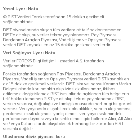
Yasal Uyarı Notu
© BİST Verileri Foreks tarafından 15 dakika gecikmeli
sağlanmaktadır.
BIST piyasalarında oluşan tüm verilere ait telif hakları tamamen
BIST'e ait olup, bu veriler tekrar yayınlanamaz. Pay Piyasası,
Borçlanma Araçları Piyasası, Vadeli İşlem ve Opsiyon Piyasası
verileri BIST kaynaklı en az 15 dakika gecikmeli verilerdir.
Veri Sağlayıcı Uyarı Notu
Veriler FOREKS Bilgi İletişim Hizmetleri A.Ş. tarafından
sağlanmaktadır.
Foreks tarafından sağlanan Pay Piyasası, Borçlanma Araçları
Piyasası, Vadeli İşlem ve Opsiyon Piyasası verileri BIST kaynaklı en
az 15 dakika gecikmeli verilerdir. BIST isim ve logosu Koruma Marka
Belgesi altında korunmakta olup izinsiz kullanılamaz, iktibas
edilemez, değiştirilemez. BIST ismi altında açıklanan tüm belgelerin
telif hakları tamamen BIST'ye ait olup, tekrar yayınlanamaz. BIST,
verinin sekansı, doğruluğu ve tamlığı konusunda herhangi bir garanti
vermez. Veri yayınında oluşabilecek aksaklıklar, verinin ulaşmaması,
gecikmesi, eksik ulaşması, yanlış olması, veri yayın sistemindeki
perfomansın düşmesi veya kesintili olması gibi hallerde Alıcı, Alt Alıcı
ve / veya Kullanıcılarda oluşabilecek herhangi bir zarardan BIST
sorumlu değildir.
Uluslarası döviz piyasası kuru