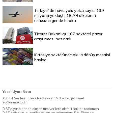
Türkiye`de hava yolu yolcu sayısı 139
milyona yaklaştı! 18 AB ülkesinin
nüfusunu geride bıraktı
Ticaret Bakanlığı, 107 sektörel pazar
araştırması hazırladı
Kırtasiye sektöründe okula dönüş mesaisi
başladı
Yasal Uyarı Notu
© BİST Verileri Foreks tarafından 15 dakika gecikmeli
sağlanmaktadır.
BIST piyasalarında oluşan tüm verilere ait telif hakları tamamen
BIST'e ait olup, bu veriler tekrar yayınlanamaz. Pay Piyasası,