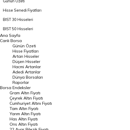
Günün Özeti
Hisse Senedi Fiyatları
BIST 30 Hisseleri
BIST 50 Hisseleri
Ana Sayfa
BIST 100 Hisseleri
Canlı Borsa
Günün Özeti
En Çok Artan Hisseler
Hisse Fiyatları
Artan Hisseler
En Çok Düşen Hisseler
Düşen Hisseler
Hacmi Artanlar
Hacmi Artanlar
Adedi Artanlar
Geçmiş Kapanışlar
Dünya Borsaları
Raporlar
Dünya Borsaları
Borsa
Endeksler
Gram Altın Fiyatı
Raporlar
Çeyrek Altın Fiyatı
Endeksler
Cumhuriyet Altını Fiyatı
Tam Altın Fiyatı
Yarım Altın Fiyatı
DÖVİZ
Has Altın Fiyatı
Ons Altın Fiyatı
Döviz Kuru
22 Ayar Bilezik Fiyatı