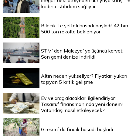
İnegöl`deki atölyeden dünyaya satış: 16
kadına istihdam sağlıyor
Bilecik`te şeftali hasadı başladı! 42 bin
500 ton rekolte bekleniyor
STM`den Malezya`ya üçüncü korvet:
Son gemi denize indirildi
Altın neden yükseliyor? Fiyatları yukarı
taşıyan 5 kritik gelişme
Ev ve araç alacakları ilgilendiriyor:
Tasarruf finansmanında yeni dönem!
Vatandaşı nasıl etkileyecek?
Giresun`da fındık hasadı başladı