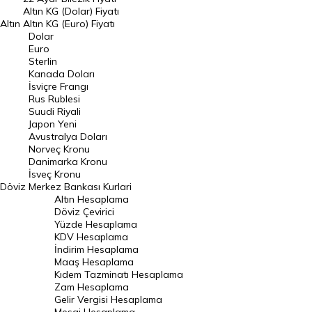
Dolar Kuru
Altın KG (Dolar) Fiyatı
Altın
Altın KG (Euro) Fiyatı
Euro Kuru
Dolar
Euro
Pound Kuru
Sterlin
Kanada Doları
Frank Kuru
İsviçre Frangı
Riyal Kuru
Rus Rublesi
Suudi Riyali
Avustralya Doları
Japon Yeni
Avustralya Doları
Danimarka Kronu Kuru
Norveç Kronu
Danimarka Kronu
Kanada Doları Kuru
İsveç Kronu
Döviz
Merkez Bankası Kurlari
Norveç Kronu Kuru
Altın Hesaplama
İsveç Kronu Kuru
Döviz Çevirici
Yüzde Hesaplama
Japon Yeni Kuru
KDV Hesaplama
İndirim Hesaplama
Serbest Piyasa Döviz Kurları
Maaş Hesaplama
Kıdem Tazminatı Hesaplama
Merkez Bankası Döviz Kurları
Zam Hesaplama
Gelir Vergisi Hesaplama
ALTIN