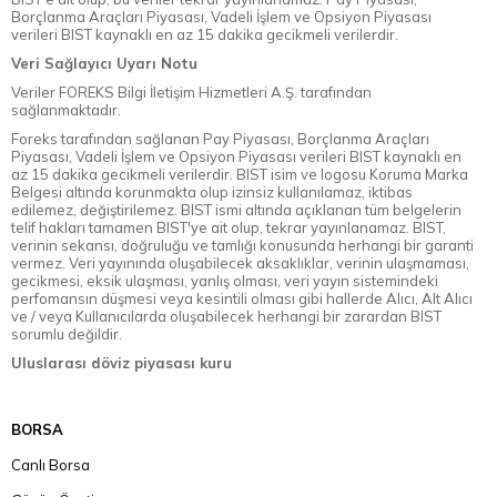
Borçlanma Araçları Piyasası, Vadeli İşlem ve Opsiyon Piyasası
verileri BIST kaynaklı en az 15 dakika gecikmeli verilerdir.
Veri Sağlayıcı Uyarı Notu
Veriler FOREKS Bilgi İletişim Hizmetleri A.Ş. tarafından
sağlanmaktadır.
Foreks tarafından sağlanan Pay Piyasası, Borçlanma Araçları
Piyasası, Vadeli İşlem ve Opsiyon Piyasası verileri BIST kaynaklı en
az 15 dakika gecikmeli verilerdir. BIST isim ve logosu Koruma Marka
Belgesi altında korunmakta olup izinsiz kullanılamaz, iktibas
edilemez, değiştirilemez. BIST ismi altında açıklanan tüm belgelerin
telif hakları tamamen BIST'ye ait olup, tekrar yayınlanamaz. BIST,
verinin sekansı, doğruluğu ve tamlığı konusunda herhangi bir garanti
vermez. Veri yayınında oluşabilecek aksaklıklar, verinin ulaşmaması,
gecikmesi, eksik ulaşması, yanlış olması, veri yayın sistemindeki
perfomansın düşmesi veya kesintili olması gibi hallerde Alıcı, Alt Alıcı
ve / veya Kullanıcılarda oluşabilecek herhangi bir zarardan BIST
sorumlu değildir.
Uluslarası döviz piyasası kuru
BORSA
Canlı Borsa