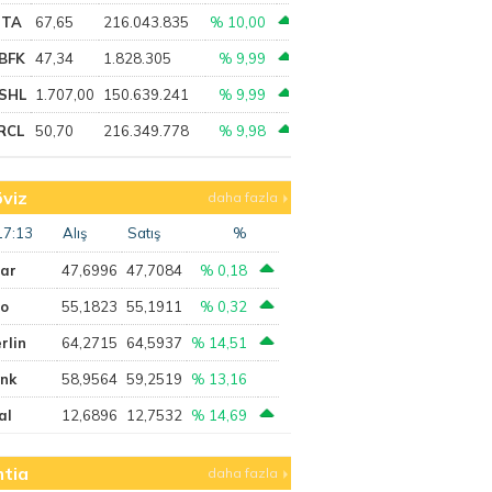
PTA
67,65
216.043.835
% 10,00
BFK
47,34
1.828.305
% 9,99
SHL
1.707,00
150.639.241
% 9,99
RCL
50,70
216.349.778
% 9,98
viz
daha fazla
17:13
Alış
Satış
%
lar
47,6996
47,7084
% 0,18
ro
55,1823
55,1911
% 0,32
rlin
64,2715
64,5937
% 14,51
ank
58,9564
59,2519
% 13,16
al
12,6896
12,7532
% 14,69
tia
daha fazla