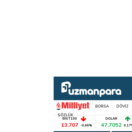
BORSA
DÖVİZ
SÖZLÜK
BIST100
DOLAR
13.707
47,7052
-0,66%
0,17