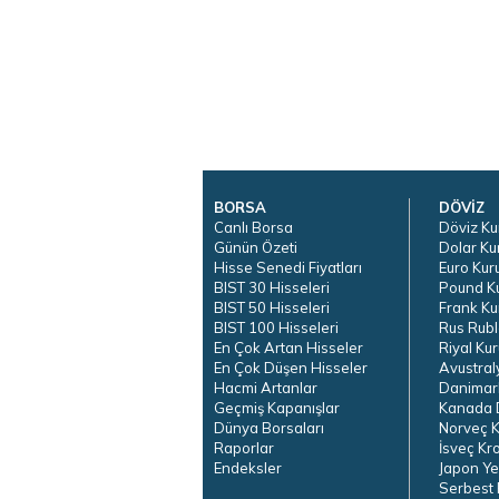
BORSA
DÖVİZ
Canlı Borsa
Döviz Ku
Günün Özeti
Dolar Ku
Hisse Senedi Fiyatları
Euro Kur
BIST 30 Hisseleri
Pound K
BIST 50 Hisseleri
Frank Ku
BIST 100 Hisseleri
Rus Rubl
En Çok Artan Hisseler
Riyal Kur
En Çok Düşen Hisseler
Avustral
Hacmi Artanlar
Danimar
Geçmiş Kapanışlar
Kanada D
Dünya Borsaları
Norveç K
Raporlar
İsveç Kr
Endeksler
Japon Ye
Serbest 