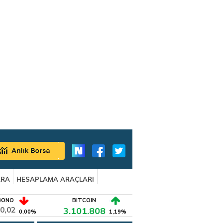
ARA
HESAPLAMA ARAÇLARI
BONO
BITCOIN
0,02
3.101.808
0,00%
1,19%