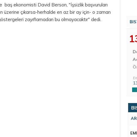
baş ekonomisti David Berson, "İşsizlik başvuruları
n üzerine çıkarsa-herhalde en az bir ay için- o zaman
göstergeleri zayıflamadan bu olmayacaktır" dedi.
BIS
1
D
Aç
Ö
En
1
BI
AR
EM