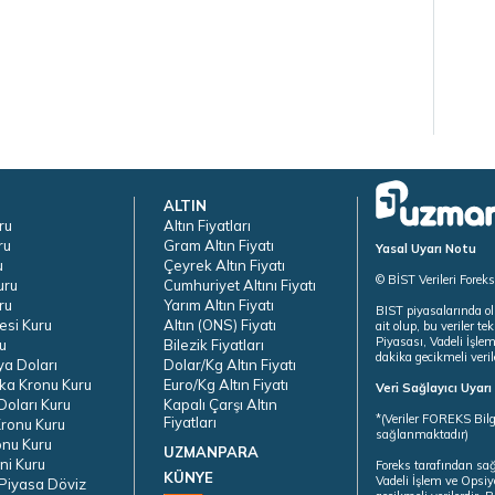
ALTIN
ru
Altın Fiyatları
ru
Gram Altın Fiyatı
Yasal Uyarı Notu
u
Çeyrek Altın Fiyatı
© BİST Verileri Forek
uru
Cumhuriyet Altını Fiyatı
ru
Yarım Altın Fiyatı
BIST piyasalarında ol
esi Kuru
Altın (ONS) Fiyatı
ait olup, bu veriler 
Piyasası, Vadeli İşle
u
Bilezik Fiyatları
dakika gecikmeli veril
ya Doları
Dolar/Kg Altın Fiyatı
ka Kronu Kuru
Euro/Kg Altın Fiyatı
Veri Sağlayıcı Uyar
oları Kuru
Kapalı Çarşı Altın
*(Veriler FOREKS Bilg
Fiyatları
ronu Kuru
sağlanmaktadır)
onu Kuru
UZMANPARA
ni Kuru
Foreks tarafından sa
KÜNYE
Vadeli İşlem ve Opsiy
Piyasa Döviz