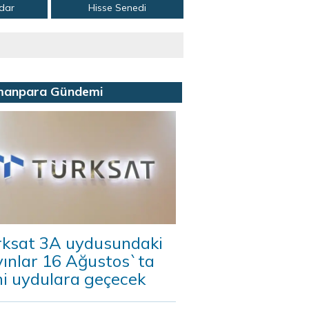
adar
Hisse Senedi
manpara Gündemi
rksat 3A uydusundaki
yınlar 16 Ağustos`ta
ni uydulara geçecek