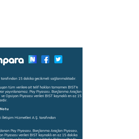
s tarafından 15 dakika gecikmeli sağlanmaktadır.
uşan tüm verilere ait telif hakları tamamen BIST'e
tekrar yayınlanamaz. Pay Piyasası, Borçlanma Araçları
m ve Opsiyon Piyasası verileri BIST kaynaklı en az 15
erdir.
ı Notu
i İletişim Hizmetleri A.Ş. tarafından
ğlanan Pay Piyasası, Borçlanma Araçları Piyasası,
on Piyasası verileri BIST kaynaklı en az 15 dakika