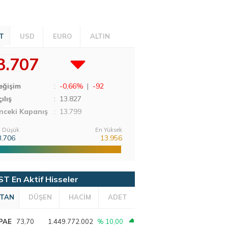
T
USD
EURO
ALTIN
3.707
eğişim
:
-0,66%
|
-92
ılış
:
13.827
nceki Kapanış
: 13.799
 Düşük
En Yüksek
3.706
13.956
ST En Aktif Hisseler
TAN
DÜŞEN
HACİM
ADET
PAE
73,70
1.449.772.002
% 10,00