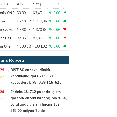
17:13
Alış
Satış
%
müş ONS
63,39
63,45
% 0,66
tin
1.740,62
1.743,96
% 0,66
ladyum
1.366,94
1.370,84
% 0,66
nt Pet.
82,35
82,35
% 0,66
ın Ons
4.333,68
4.334,32
% 0,66
ans Raporu
:29
BIST 30 endeksi dünkü
kapanışına göre -135, 21
030
kaybederek (% -0.86 ) 15, 520
:29
Endeks 13, 712 puanda işlem
görerek önceki kapanışının % -0,
100
63 altında . İşlem hacmi 162,
562.00 milyon TL de