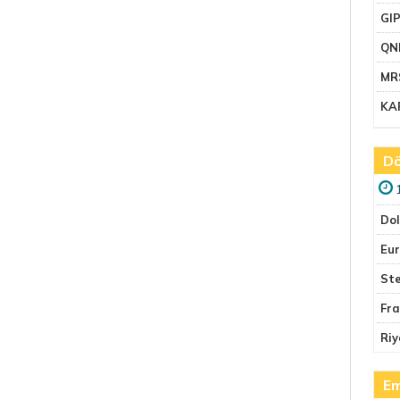
GI
QN
MR
KA
Dö
Do
Eu
Ste
Fr
Riy
Em