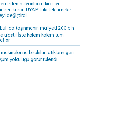
emeden milyonlarca kiracıyı
endiren karar: UYAP’taki tek hareket
eyi değiştirdi
bul`da taşınmanın maliyeti 200 bin
e ulaştı! İşte kalem kalem tüm
aflar
akinelerine bırakılan atıkların geri
şüm yolculuğu görüntülendi