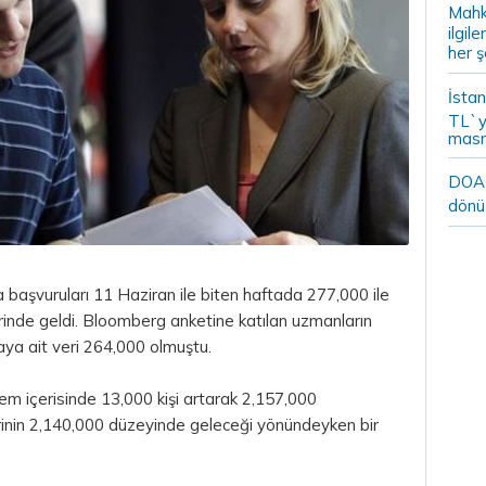
Mahk
ilgil
her ş
İstan
TL`y
masr
DOA m
dönü
 başvuruları 11 Haziran ile biten haftada 277,000 ile
rinde geldi. Bloomberg anketine katılan uzmanların
aya ait veri 264,000 olmuştu.
em içerisinde 13,000 kişi artarak 2,157,000
rinin 2,140,000 düzeyinde geleceği yönündeyken bir