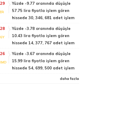
:29
Yüzde -9.77 oranında düşüşle
57.75 lira fiyatla işlem gören
DER
hissede 30, 346, 681 adet işlem
:28
Yüzde -3.78 oranında düşüşle
10.43 lira fiyatla işlem gören
LGY
hissede 14, 377, 767 adet işlem
:26
Yüzde -3.67 oranında düşüşle
15.99 lira fiyatla işlem gören
KMD
hissede 54, 699, 500 adet işlem
daha fazla