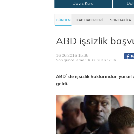
Döviz Kuru
Dol
GÜNDEM
KAP HABERLERİ
SON DAKİKA
ABD işsizlik başvu
16.06.2016 15:35
Son güncelleme : 16.06.2016 17:36
ABD`de işsizlik haklarından yararl
geldi.