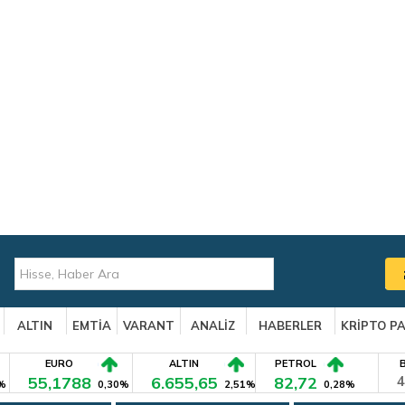
ALTIN
EMTİA
VARANT
ANALİZ
HABERLER
KRİPTO P
EURO
ALTIN
PETROL
55,1788
6.655,65
82,72
4
%
0,30%
2,51%
0,28%