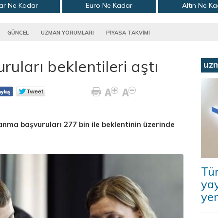
ar Ne Kadar
Euro Ne Kadar
Altın Ne K
GÜNCEL
UZMAN YORUMLARI
PİYASA TAKVİMİ
ruları beklentileri aştı
uz
anma başvuruları 277 bin ile beklentinin üzerinde
Tü
ya
ye