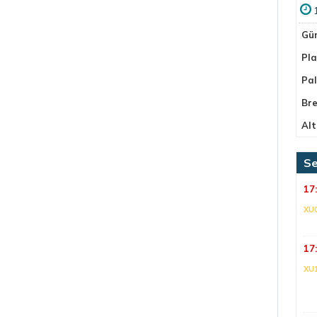
Gü
Pla
Pa
Bre
Alt
Se
17
XU
17
XU