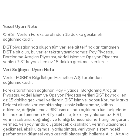
Yasal Uyarı Notu
© BİST Verileri Foreks tarafından 15 dakika gecikmeli
sağlanmaktadır.
BIST piyasalarında oluşan tüm verilere ait telif hakları tamamen
BIST'e ait olup, bu veriler tekrar yayınlanamaz. Pay Piyasası,
Borçlanma Araçları Piyasası, Vadeli İşlem ve Opsiyon Piyasası
verileri BIST kaynaklı en az 15 dakika gecikmeli verilerdir.
Veri Sağlayıcı Uyarı Notu
Veriler FOREKS Bilgi İletişim Hizmetleri A.Ş. tarafından
sağlanmaktadır.
Foreks tarafından sağlanan Pay Piyasası, Borçlanma Araçları
Piyasası, Vadeli İşlem ve Opsiyon Piyasası verileri BIST kaynaklı en
az 15 dakika gecikmeli verilerdir. BIST isim ve logosu Koruma Marka
Belgesi altında korunmakta olup izinsiz kullanılamaz, iktibas
edilemez, değiştirilemez. BIST ismi altında açıklanan tüm belgelerin
telif hakları tamamen BIST'ye ait olup, tekrar yayınlanamaz. BIST,
verinin sekansı, doğruluğu ve tamlığı konusunda herhangi bir garanti
vermez. Veri yayınında oluşabilecek aksaklıklar, verinin ulaşmaması,
gecikmesi, eksik ulaşması, yanlış olması, veri yayın sistemindeki
perfomansın düşmesi veya kesintili olması gibi hallerde Alıcı, Alt Alıcı