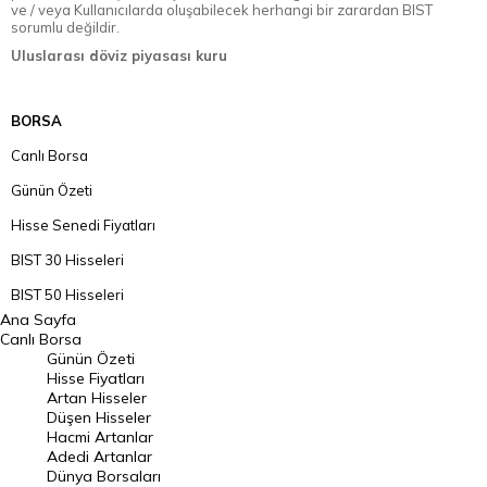
ve / veya Kullanıcılarda oluşabilecek herhangi bir zarardan BIST
sorumlu değildir.
Uluslarası döviz piyasası kuru
BORSA
Canlı Borsa
Günün Özeti
Hisse Senedi Fiyatları
BIST 30 Hisseleri
BIST 50 Hisseleri
Ana Sayfa
BIST 100 Hisseleri
Canlı Borsa
Günün Özeti
En Çok Artan Hisseler
Hisse Fiyatları
Artan Hisseler
En Çok Düşen Hisseler
Düşen Hisseler
Hacmi Artanlar
Hacmi Artanlar
Adedi Artanlar
Geçmiş Kapanışlar
Dünya Borsaları