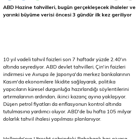
ABD Hazine tahvilleri, bugün gerçekleşecek ihaleler ve
yarınki büyüme verisi öncesi 3 gündür ilk kez geriliyor
10 yıl vadeli
tahvil
faizleri son 7 haftadır yüzde 2.40'ın
altında seyrediyor. ABD devlet tahvilleri, Çin'in faizleri
indirmesi ve Avrupa ile Japonya'da merkez bankalarının
Kasım'da ekonomilere likidite sağlayarak, politika
yapıcıların küresel durgunluğa hazırlandığı söylentilerini
artırmalarının ardından, ikinci kazanç ayına yaklaşıyor.
Düşen
petrol fiyatları
da enflasyonun kontrol altında
tutulmasına yardımcı oluyor. ABD'de bu hafta 105 milyar
dolarlık tahvil ihalesi yapılması planlanıyor.
Hollanda'nın Utrecht şehrindeki Rabobank baş piyasa