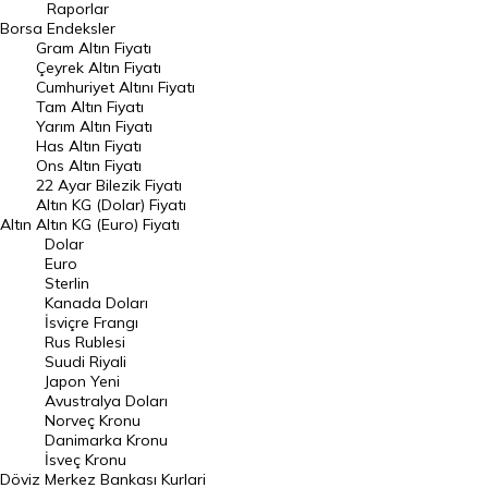
Raporlar
Dünya Borsaları
Borsa
Endeksler
Gram Altın Fiyatı
Raporlar
Çeyrek Altın Fiyatı
Endeksler
Cumhuriyet Altını Fiyatı
Tam Altın Fiyatı
Yarım Altın Fiyatı
DÖVİZ
Has Altın Fiyatı
Ons Altın Fiyatı
Döviz Kuru
22 Ayar Bilezik Fiyatı
Dolar Kuru
Altın KG (Dolar) Fiyatı
Altın
Altın KG (Euro) Fiyatı
Euro Kuru
Dolar
Euro
Pound Kuru
Sterlin
Kanada Doları
Frank Kuru
İsviçre Frangı
Riyal Kuru
Rus Rublesi
Suudi Riyali
Avustralya Doları
Japon Yeni
Avustralya Doları
Danimarka Kronu Kuru
Norveç Kronu
Danimarka Kronu
Kanada Doları Kuru
İsveç Kronu
Döviz
Merkez Bankası Kurlari
Norveç Kronu Kuru