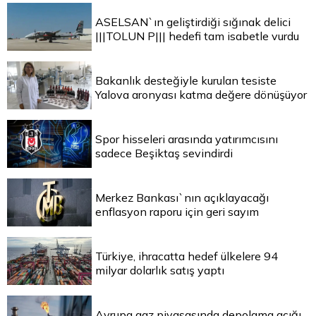
ASELSAN`ın geliştirdiği sığınak delici
|||TOLUN P||| hedefi tam isabetle vurdu
Bakanlık desteğiyle kurulan tesiste
Yalova aronyası katma değere dönüşüyor
Spor hisseleri arasında yatırımcısını
sadece Beşiktaş sevindirdi
Merkez Bankası`nın açıklayacağı
enflasyon raporu için geri sayım
Türkiye, ihracatta hedef ülkelere 94
milyar dolarlık satış yaptı
Avrupa gaz piyasasında depolama açığı