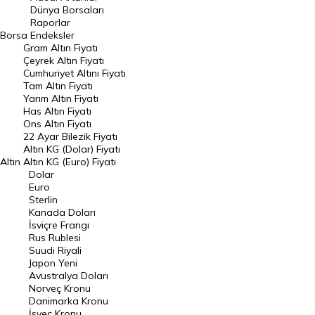
Geçmiş Kapanışlar
Dünya Borsaları
Raporlar
Dünya Borsaları
Borsa
Endeksler
Gram Altın Fiyatı
Raporlar
Çeyrek Altın Fiyatı
Endeksler
Cumhuriyet Altını Fiyatı
Tam Altın Fiyatı
Yarım Altın Fiyatı
DÖVİZ
Has Altın Fiyatı
Ons Altın Fiyatı
Döviz Kuru
22 Ayar Bilezik Fiyatı
Dolar Kuru
Altın KG (Dolar) Fiyatı
Altın
Altın KG (Euro) Fiyatı
Euro Kuru
Dolar
Euro
Pound Kuru
Sterlin
Kanada Doları
Frank Kuru
İsviçre Frangı
Riyal Kuru
Rus Rublesi
Suudi Riyali
Avustralya Doları
Japon Yeni
Avustralya Doları
Danimarka Kronu Kuru
Norveç Kronu
Danimarka Kronu
Kanada Doları Kuru
İsveç Kronu