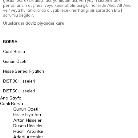
gecikmesi, eksik ulaşması, yanlış olması, veri yayın sistemindeki
perfomansın düşmesi veya kesintili olması gibi hallerde Alıcı, Alt Alıcı
ve / veya Kullanıcılarda oluşabilecek herhangi bir zarardan BIST
sorumlu değildir.
Uluslarası döviz piyasası kuru
BORSA
Canlı Borsa
Günün Özeti
Hisse Senedi Fiyatları
BIST 30 Hisseleri
BIST 50 Hisseleri
Ana Sayfa
BIST 100 Hisseleri
Canlı Borsa
Günün Özeti
En Çok Artan Hisseler
Hisse Fiyatları
Artan Hisseler
En Çok Düşen Hisseler
Düşen Hisseler
Hacmi Artanlar
Hacmi Artanlar
Adedi Artanlar