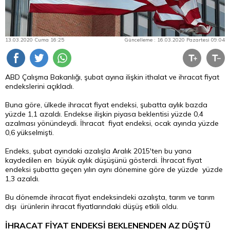
13.03.2020 Cuma 16:25
Güncelleme : 16.03.2020 Pazartesi 09:04
ABD Çalışma Bakanlığı, şubat ayına ilişkin ithalat ve ihracat fiyat
endekslerini açıkladı.
Buna göre, ülkede ihracat fiyat endeksi, şubatta aylık bazda
yüzde 1,1 azaldı. Endekse ilişkin piyasa beklentisi yüzde 0,4
azalması yönündeydi. İhracat fiyat endeksi, ocak ayında yüzde
0,6 yükselmişti.
Endeks, şubat ayındaki azalışla Aralık 2015'ten bu yana
kaydedilen en büyük aylık düşüşünü gösterdi. İhracat fiyat
endeksi şubatta geçen yılın aynı dönemine göre de yüzde yüzde
1,3 azaldı.
Bu dönemde ihracat fiyat endeksindeki azalışta, tarım ve tarım
dışı ürünlerin ihracat fiyatlarındaki düşüş etkili oldu.
İHRACAT FİYAT ENDEKSİ BEKLENENDEN AZ DÜŞTÜ