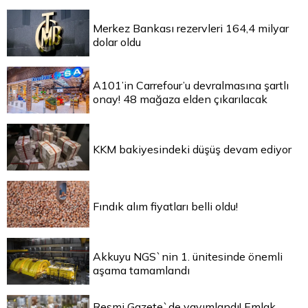
Merkez Bankası rezervleri 164,4 milyar
dolar oldu
A101’in Carrefour’u devralmasına şartlı
onay! 48 mağaza elden çıkarılacak
KKM bakiyesindeki düşüş devam ediyor
Fındık alım fiyatları belli oldu!
Akkuyu NGS`nin 1. ünitesinde önemli
aşama tamamlandı
Resmi Gazete`de yayımlandı! Emlak