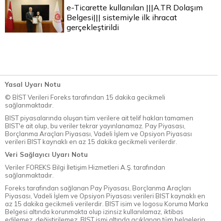
e-Ticarette kullanılan |||A.TR Dolaşım
Belgesi||| sistemiyle ilk ihracat
gerçekleştirildi
Yasal Uyarı Notu
© BİST Verileri Foreks tarafından 15 dakika gecikmeli
sağlanmaktadır.
BIST piyasalarında oluşan tüm verilere ait telif hakları tamamen
BIST'e ait olup, bu veriler tekrar yayınlanamaz. Pay Piyasası,
Borçlanma Araçları Piyasası, Vadeli İşlem ve Opsiyon Piyasası
verileri BIST kaynaklı en az 15 dakika gecikmeli verilerdir.
Veri Sağlayıcı Uyarı Notu
Veriler FOREKS Bilgi İletişim Hizmetleri A.Ş. tarafından
sağlanmaktadır.
Foreks tarafından sağlanan Pay Piyasası, Borçlanma Araçları
Piyasası, Vadeli İşlem ve Opsiyon Piyasası verileri BIST kaynaklı en
az 15 dakika gecikmeli verilerdir. BIST isim ve logosu Koruma Marka
Belgesi altında korunmakta olup izinsiz kullanılamaz, iktibas
edilemez, değiştirilemez. BIST ismi altında açıklanan tüm belgelerin