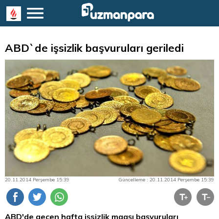
ABD`de işsizlik başvuruları geriledi
20.11.2014 Perşembe 15:39
Güncelleme : 20.11.2014 Perşembe 15:39
ABD'de geçen hafta işsizlik maaşı başvuruları