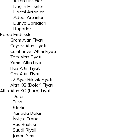
Artan Hisseler
En Çok Düşen Hisseler
Düşen Hisseler
Hacmi Artanlar
Hacmi Artanlar
Adedi Artanlar
Geçmiş Kapanışlar
Dünya Borsaları
Raporlar
Dünya Borsaları
Borsa
Endeksler
Gram Altın Fiyatı
Raporlar
Çeyrek Altın Fiyatı
Endeksler
Cumhuriyet Altını Fiyatı
Tam Altın Fiyatı
Yarım Altın Fiyatı
DÖVİZ
Has Altın Fiyatı
Ons Altın Fiyatı
Döviz Kuru
22 Ayar Bilezik Fiyatı
Dolar Kuru
Altın KG (Dolar) Fiyatı
Altın
Altın KG (Euro) Fiyatı
Euro Kuru
Dolar
Euro
Pound Kuru
Sterlin
Kanada Doları
Frank Kuru
İsviçre Frangı
Riyal Kuru
Rus Rublesi
Suudi Riyali
Avustralya Doları
Japon Yeni