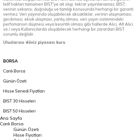
telif hakları tamamen BIST'ye ait olup, tekrar yayınlanamaz. BIST,
verinin sekansı, doğruluğu ve tamlığı konusunda herhangi bir garanti
vermez. Veri yayınında oluşabilecek aksaklıklar, verinin ulaşmaması,
gecikmesi, eksik ulaşması, yanlış olması, veri yayın sistemindeki
perfomansın düşmesi veya kesintili olması gibi hallerde Alıcı, Alt Alıcı
ve / veya Kullanıcılarda oluşabilecek herhangi bir zarardan BIST
sorumlu değildir.
Uluslarası döviz piyasası kuru
BORSA
Canlı Borsa
Günün Özeti
Hisse Senedi Fiyatları
BIST 30 Hisseleri
BIST 50 Hisseleri
Ana Sayfa
BIST 100 Hisseleri
Canlı Borsa
Günün Özeti
En Çok Artan Hisseler
Hisse Fiyatları