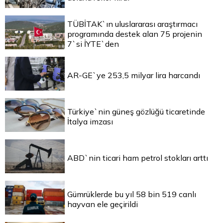
TÜBİTAK`ın uluslararası araştırmacı
programında destek alan 75 projenin
7`si İYTE`den
AR-GE`ye 253,5 milyar lira harcandı
Türkiye`nin güneş gözlüğü ticaretinde
İtalya imzası
ABD`nin ticari ham petrol stokları arttı
Gümrüklerde bu yıl 58 bin 519 canlı
hayvan ele geçirildi