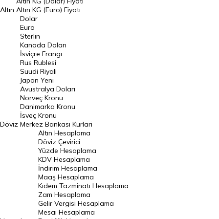
Altın KG (Dolar) Fiyatı
Altın
Altın KG (Euro) Fiyatı
Euro Kuru
Dolar
Euro
Pound Kuru
Sterlin
Kanada Doları
Frank Kuru
İsviçre Frangı
Riyal Kuru
Rus Rublesi
Suudi Riyali
Avustralya Doları
Japon Yeni
Avustralya Doları
Danimarka Kronu Kuru
Norveç Kronu
Danimarka Kronu
Kanada Doları Kuru
İsveç Kronu
Döviz
Merkez Bankası Kurlari
Norveç Kronu Kuru
Altın Hesaplama
İsveç Kronu Kuru
Döviz Çevirici
Yüzde Hesaplama
Japon Yeni Kuru
KDV Hesaplama
İndirim Hesaplama
Serbest Piyasa Döviz Kurları
Maaş Hesaplama
Kıdem Tazminatı Hesaplama
Merkez Bankası Döviz Kurları
Zam Hesaplama
Gelir Vergisi Hesaplama
ALTIN
Mesai Hesaplama