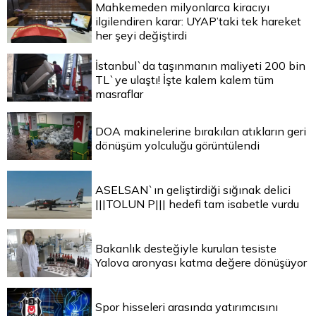
Mahkemeden milyonlarca kiracıyı
ilgilendiren karar: UYAP’taki tek hareket
her şeyi değiştirdi
İstanbul`da taşınmanın maliyeti 200 bin
TL`ye ulaştı! İşte kalem kalem tüm
masraflar
DOA makinelerine bırakılan atıkların geri
dönüşüm yolculuğu görüntülendi
ASELSAN`ın geliştirdiği sığınak delici
|||TOLUN P||| hedefi tam isabetle vurdu
Bakanlık desteğiyle kurulan tesiste
Yalova aronyası katma değere dönüşüyor
Spor hisseleri arasında yatırımcısını