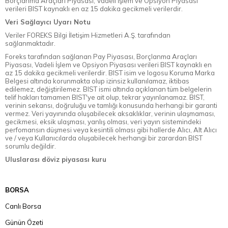
Borçlanma Araçları Piyasası, Vadeli İşlem ve Opsiyon Piyasası
verileri BIST kaynaklı en az 15 dakika gecikmeli verilerdir.
Veri Sağlayıcı Uyarı Notu
Veriler FOREKS Bilgi İletişim Hizmetleri A.Ş. tarafından
sağlanmaktadır.
Foreks tarafından sağlanan Pay Piyasası, Borçlanma Araçları
Piyasası, Vadeli İşlem ve Opsiyon Piyasası verileri BIST kaynaklı en
az 15 dakika gecikmeli verilerdir. BIST isim ve logosu Koruma Marka
Belgesi altında korunmakta olup izinsiz kullanılamaz, iktibas
edilemez, değiştirilemez. BIST ismi altında açıklanan tüm belgelerin
telif hakları tamamen BIST'ye ait olup, tekrar yayınlanamaz. BIST,
verinin sekansı, doğruluğu ve tamlığı konusunda herhangi bir garanti
vermez. Veri yayınında oluşabilecek aksaklıklar, verinin ulaşmaması,
gecikmesi, eksik ulaşması, yanlış olması, veri yayın sistemindeki
perfomansın düşmesi veya kesintili olması gibi hallerde Alıcı, Alt Alıcı
ve / veya Kullanıcılarda oluşabilecek herhangi bir zarardan BIST
sorumlu değildir.
Uluslarası döviz piyasası kuru
BORSA
Canlı Borsa
Günün Özeti