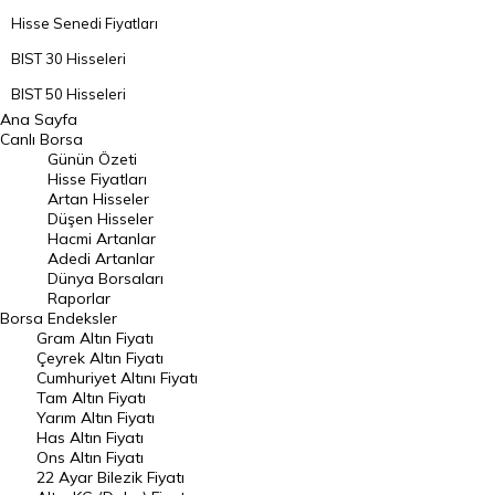
Hisse Senedi Fiyatları
BIST 30 Hisseleri
BIST 50 Hisseleri
Ana Sayfa
BIST 100 Hisseleri
Canlı Borsa
Günün Özeti
En Çok Artan Hisseler
Hisse Fiyatları
Artan Hisseler
En Çok Düşen Hisseler
Düşen Hisseler
Hacmi Artanlar
Hacmi Artanlar
Adedi Artanlar
Geçmiş Kapanışlar
Dünya Borsaları
Raporlar
Dünya Borsaları
Borsa
Endeksler
Gram Altın Fiyatı
Raporlar
Çeyrek Altın Fiyatı
Endeksler
Cumhuriyet Altını Fiyatı
Tam Altın Fiyatı
Yarım Altın Fiyatı
DÖVİZ
Has Altın Fiyatı
Ons Altın Fiyatı
Döviz Kuru
22 Ayar Bilezik Fiyatı
Dolar Kuru