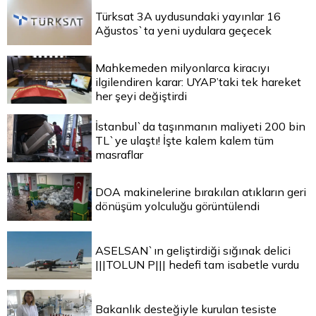
Türksat 3A uydusundaki yayınlar 16
Ağustos`ta yeni uydulara geçecek
Mahkemeden milyonlarca kiracıyı
ilgilendiren karar: UYAP’taki tek hareket
her şeyi değiştirdi
İstanbul`da taşınmanın maliyeti 200 bin
TL`ye ulaştı! İşte kalem kalem tüm
masraflar
DOA makinelerine bırakılan atıkların geri
dönüşüm yolculuğu görüntülendi
ASELSAN`ın geliştirdiği sığınak delici
|||TOLUN P||| hedefi tam isabetle vurdu
Bakanlık desteğiyle kurulan tesiste