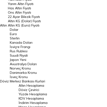
Yarım Altın Fiyatı
DÖVİZ
Has Altın Fiyatı
Ons Altın Fiyatı
Döviz Kuru
22 Ayar Bilezik Fiyatı
Dolar Kuru
Altın KG (Dolar) Fiyatı
Altın
Altın KG (Euro) Fiyatı
Euro Kuru
Dolar
Euro
Pound Kuru
Sterlin
Kanada Doları
Frank Kuru
İsviçre Frangı
Riyal Kuru
Rus Rublesi
Suudi Riyali
Avustralya Doları
Japon Yeni
Avustralya Doları
Danimarka Kronu Kuru
Norveç Kronu
Danimarka Kronu
Kanada Doları Kuru
İsveç Kronu
Döviz
Merkez Bankası Kurlari
Norveç Kronu Kuru
Altın Hesaplama
İsveç Kronu Kuru
Döviz Çevirici
Yüzde Hesaplama
Japon Yeni Kuru
KDV Hesaplama
İndirim Hesaplama
Serbest Piyasa Döviz Kurları