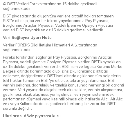
© BİST Verileri Foreks tarafından 15 dakika gecikmeli
sağlanmaktadır.
BIST piyasalarında oluşan tüm verilere ait telif hakları tamamen
BIST'e ait olup, bu veriler tekrar yayınlanamaz. Pay Piyasası,
Borçlanma Araçları Piyasası, Vadeli İşlem ve Opsiyon Piyasası
verileri BIST kaynaklı en az 15 dakika gecikmeli verilerdir.
Veri Sağlayıcı Uyarı Notu
Veriler FOREKS Bilgi İletişim Hizmetleri A.Ş. tarafından
sağlanmaktadır.
Foreks tarafından sağlanan Pay Piyasası, Borçlanma Araçları
Piyasası, Vadeli İşlem ve Opsiyon Piyasası verileri BIST kaynaklı en
az 15 dakika gecikmeli verilerdir. BIST isim ve logosu Koruma Marka
Belgesi altında korunmakta olup izinsiz kullanılamaz, iktibas
edilemez, değiştirilemez. BIST ismi altında açıklanan tüm belgelerin
telif hakları tamamen BIST'ye ait olup, tekrar yayınlanamaz. BIST,
verinin sekansı, doğruluğu ve tamlığı konusunda herhangi bir garanti
vermez. Veri yayınında oluşabilecek aksaklıklar, verinin ulaşmaması,
gecikmesi, eksik ulaşması, yanlış olması, veri yayın sistemindeki
perfomansın düşmesi veya kesintili olması gibi hallerde Alıcı, Alt Alıcı
ve / veya Kullanıcılarda oluşabilecek herhangi bir zarardan BIST
sorumlu değildir.
Uluslarası döviz piyasası kuru