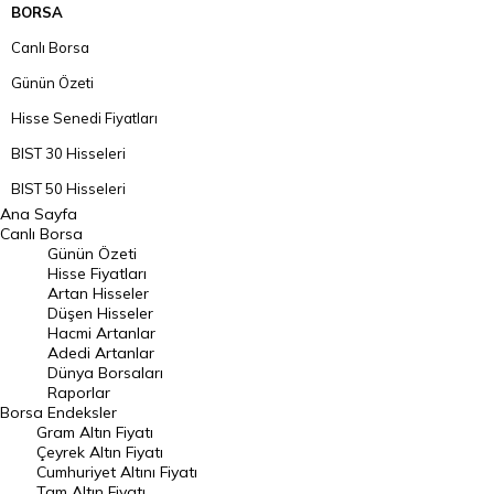
BORSA
Canlı Borsa
Günün Özeti
Hisse Senedi Fiyatları
BIST 30 Hisseleri
BIST 50 Hisseleri
Ana Sayfa
BIST 100 Hisseleri
Canlı Borsa
Günün Özeti
En Çok Artan Hisseler
Hisse Fiyatları
Artan Hisseler
En Çok Düşen Hisseler
Düşen Hisseler
Hacmi Artanlar
Hacmi Artanlar
Adedi Artanlar
Geçmiş Kapanışlar
Dünya Borsaları
Raporlar
Dünya Borsaları
Borsa
Endeksler
Gram Altın Fiyatı
Raporlar
Çeyrek Altın Fiyatı
Endeksler
Cumhuriyet Altını Fiyatı
Tam Altın Fiyatı