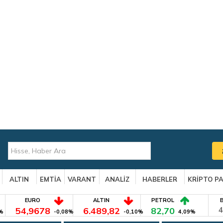
ALTIN
EMTİA
VARANT
ANALİZ
HABERLER
KRİPTO P
EURO
ALTIN
PETROL
54,9678
6.489,82
82,70
4
%
-0,08%
-0,10%
4,09%