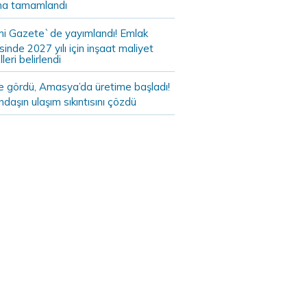
a tamamlandı
i Gazete`de yayımlandı! Emlak
sinde 2027 yılı için inşaat maliyet
leri belirlendi
de gördü, Amasya’da üretime başladı!
daşın ulaşım sıkıntısını çözdü