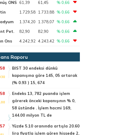
müş ONS
61,39
61,45
% 0,66
tin
1.729,58
1.733,88
% 0,66
ladyum
1.374,20
1.378,07
% 0,66
nt Pet.
82,90
82,90
% 0,66
ın Ons
4.242,92
4.243,42
% 0,66
ans Raporu
:58
BIST 30 endeksi dünkü
kapanışına göre 145, 05 artarak
030
(% 0.93 ) 15, 674
:58
Endeks 13, 782 puanda işlem
görerek önceki kapanışının % 0,
100
58 üstünde . İşlem hacmi 169,
144.00 milyon TL de
:57
Yüzde 5.10 oranında artışla 20.60
lira fiyatla işlem gören hissede 2,
SI