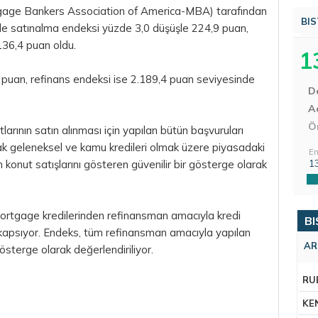
gage Bankers Association of America-MBA) tarafından
BIS
e satınalma endeksi yüzde 3,0 düşüşle 224,9 puan,
136,4 puan oldu.
1
puan, refinans endeksi ise 2.189,4 puan seviyesinde
D
Aç
Ö
arının satın alınması için yapılan bütün başvuruları
k geleneksel ve kamu kredileri olmak üzere piyasadaki
En
1
n konut satışlarını gösteren güvenilir bir gösterge olarak
rtgage kredilerinden refinansman amacıyla kredi
BI
 kapsıyor. Endeks, tüm refinansman amacıyla yapılan
AR
gösterge olarak değerlendiriliyor.
RU
KE