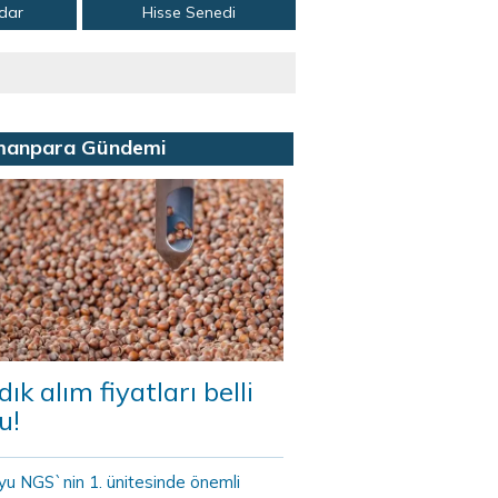
adar
Hisse Senedi
manpara Gündemi
dık alım fiyatları belli
u!
yu NGS`nin 1. ünitesinde önemli