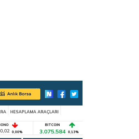
ARA
HESAPLAMA ARAÇLARI
BONO
BITCOIN
0,02
3.075.584
0,00%
0,13%