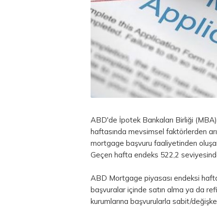
ABD'de İpotek Bankaları Birliği (MBA)
haftasında mevsimsel faktörlerden arın
mortgage başvuru faaliyetinden oluşan
Geçen hafta endeks 522,2 seviyesind
ABD Mortgage piyasası endeksi haftal
başvuralar içinde satın alma ya da re
kurumlarına başvurularla sabit/değişken