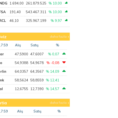
NDG
1.694,00
261.879.525
% 10,00
FSA
191,40
543.467.311
% 10,00
RCL
46,10
325.967.199
% 9,97
viz
daha fazla
17:59
Alış
Satış
%
lar
47,5900
47,6007
% 0,07
ro
54,9388
54,9678
% -0,08
rlin
64,0357
64,3567
% 14,09
ank
58,5624
58,8559
% 12,41
al
12,6755
12,7390
% 14,57
tia
daha fazla
17:59
Alış
Satış
%