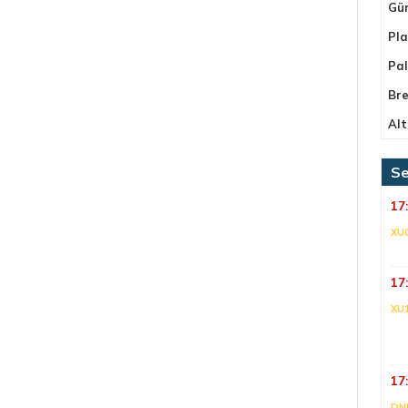
Gü
Pla
Pa
Bre
Alt
Se
17
XU
17
XU
17
DNI