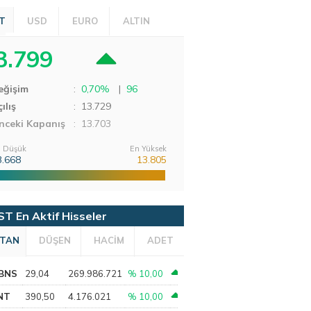
T
USD
EURO
ALTIN
3.799
eğişim
:
0,70%
|
96
ılış
:
13.729
nceki Kapanış
: 13.703
 Düşük
En Yüksek
3.668
13.805
ST En Aktif Hisseler
TAN
DÜŞEN
HACİM
ADET
BNS
29,04
269.986.721
% 10,00
NT
390,50
4.176.021
% 10,00