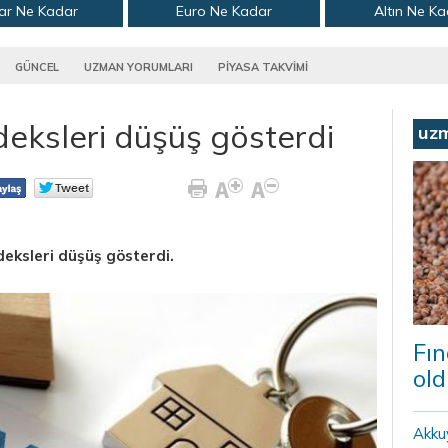
ar Ne Kadar
Euro Ne Kadar
Altın Ne K
GÜNCEL
UZMAN YORUMLARI
PİYASA TAKVİMİ
ksleri düşüş gösterdi
uz
deksleri düşüş gösterdi.
Fın
old
Akku