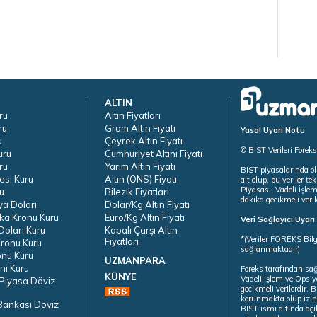
ALTIN
ru
Altın Fiyatları
ru
Gram Altın Fiyatı
Yasal Uyarı Notu
u
Çeyrek Altın Fiyatı
© BİST Verileri Forek
uru
Cumhuriyet Altını Fiyatı
ru
Yarım Altın Fiyatı
BIST piyasalarında ol
esi Kuru
Altın (ONS) Fiyatı
ait olup, bu veriler 
Piyasası, Vadeli İşle
u
Bilezik Fiyatları
dakika gecikmeli veril
ya Doları
Dolar/Kg Altın Fiyatı
ka Kronu Kuru
Euro/Kg Altın Fiyatı
Veri Sağlayıcı Uyar
oları Kuru
Kapalı Çarşı Altın
*(Veriler FOREKS Bilg
Fiyatları
ronu Kuru
sağlanmaktadır)
onu Kuru
UZMANPARA
ni Kuru
Foreks tarafından sa
KÜNYE
Vadeli İşlem ve Opsiy
Piyasa Döviz
gecikmeli verilerdir.
korunmakta olup izins
Bankası Döviz
BIST ismi altında açı