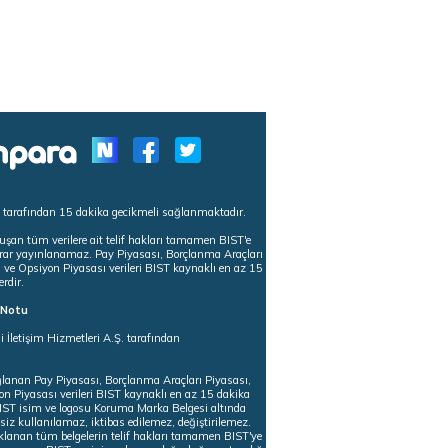
s tarafından 15 dakika gecikmeli sağlanmaktadır.
uşan tüm verilere ait telif hakları tamamen BIST'e
tekrar yayınlanamaz. Pay Piyasası, Borçlanma Araçları
m ve Opsiyon Piyasası verileri BIST kaynaklı en az 15
erdir.
ı Notu
i İletişim Hizmetleri A.Ş. tarafından
ğlanan Pay Piyasası, Borçlanma Araçları Piyasası,
on Piyasası verileri BIST kaynaklı en az 15 dakika
 BIST isim ve logosu Koruma Marka Belgesi altında
iz kullanılamaz, iktibas edilemez, değiştirilemez.
klanan tüm belgelerin telif hakları tamamen BIST'ye