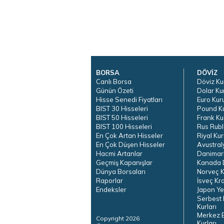
BORSA
DÖVİZ
Canlı Borsa
Döviz Ku
Günün Özeti
Dolar Ku
Hisse Senedi Fiyatları
Euro Kur
BIST 30 Hisseleri
Pound K
BIST 50 Hisseleri
Frank Ku
BIST 100 Hisseleri
Rus Rubl
En Çok Artan Hisseler
Riyal Kur
En Çok Düşen Hisseler
Avustral
Hacmi Artanlar
Danimar
Geçmiş Kapanışlar
Kanada D
Dünya Borsaları
Norveç K
Raporlar
İsveç Kr
Endeksler
Japon Ye
Serbest 
Kurları
Merkez 
Copyright 2026
Kurları