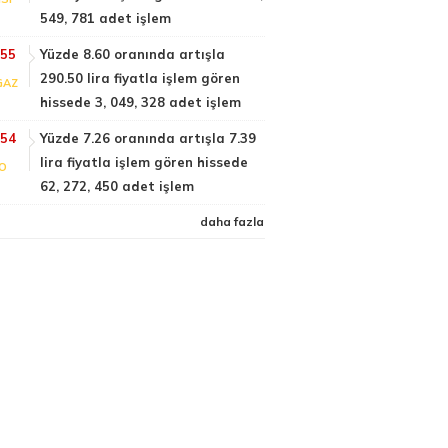
549, 781 adet işlem
:55
Yüzde 8.60 oranında artışla
290.50 lira fiyatla işlem gören
GAZ
hissede 3, 049, 328 adet işlem
:54
Yüzde 7.26 oranında artışla 7.39
lira fiyatla işlem gören hissede
FO
62, 272, 450 adet işlem
daha fazla