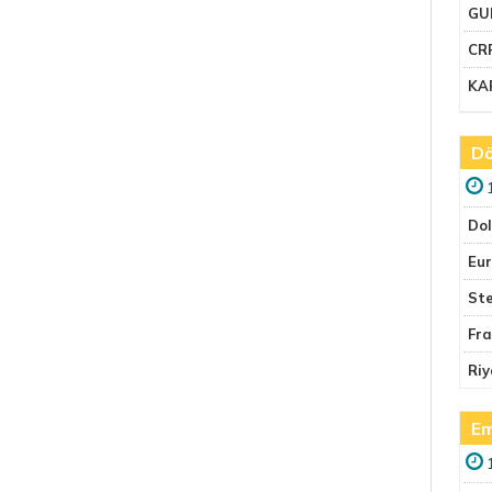
GU
CR
KA
Dö
Do
Eu
Ste
Fr
Riy
Em