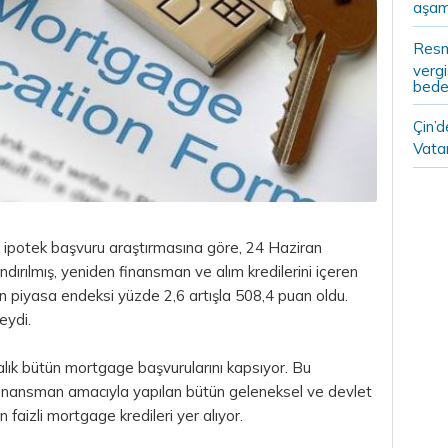
aşam
Resm
vergi
bedel
Çin’
Vatan
 ipotek başvuru araştırmasına göre, 24 Haziran
dırılmış, yeniden finansman ve alım kredilerini içeren
 piyasa endeksi yüzde 2,6 artışla 508,4 puan oldu.
eydi.
ık bütün mortgage başvurularını kapsıyor. Bu
finansman amacıyla yapılan bütün geleneksel ve devlet
 faizli mortgage kredileri yer alıyor.