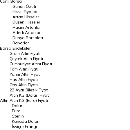
Canlı Borsa
Günün Özeti
En Çok Artan Hisseler
Hisse Fiyatları
Artan Hisseler
En Çok Düşen Hisseler
Düşen Hisseler
Hacmi Artanlar
Hacmi Artanlar
Adedi Artanlar
Geçmiş Kapanışlar
Dünya Borsaları
Raporlar
Dünya Borsaları
Borsa
Endeksler
Gram Altın Fiyatı
Raporlar
Çeyrek Altın Fiyatı
Endeksler
Cumhuriyet Altını Fiyatı
Tam Altın Fiyatı
Yarım Altın Fiyatı
DÖVİZ
Has Altın Fiyatı
Ons Altın Fiyatı
Döviz Kuru
22 Ayar Bilezik Fiyatı
Dolar Kuru
Altın KG (Dolar) Fiyatı
Altın
Altın KG (Euro) Fiyatı
Euro Kuru
Dolar
Euro
Pound Kuru
Sterlin
Kanada Doları
Frank Kuru
İsviçre Frangı