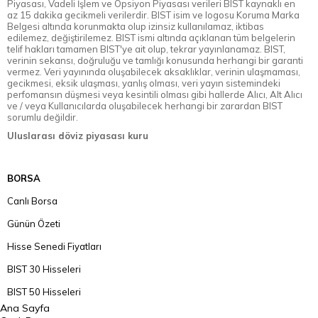
Piyasası, Vadeli İşlem ve Opsiyon Piyasası verileri BIST kaynaklı en
az 15 dakika gecikmeli verilerdir. BIST isim ve logosu Koruma Marka
Belgesi altında korunmakta olup izinsiz kullanılamaz, iktibas
edilemez, değiştirilemez. BIST ismi altında açıklanan tüm belgelerin
telif hakları tamamen BIST'ye ait olup, tekrar yayınlanamaz. BIST,
verinin sekansı, doğruluğu ve tamlığı konusunda herhangi bir garanti
vermez. Veri yayınında oluşabilecek aksaklıklar, verinin ulaşmaması,
gecikmesi, eksik ulaşması, yanlış olması, veri yayın sistemindeki
perfomansın düşmesi veya kesintili olması gibi hallerde Alıcı, Alt Alıcı
ve / veya Kullanıcılarda oluşabilecek herhangi bir zarardan BIST
sorumlu değildir.
Uluslarası döviz piyasası kuru
BORSA
Canlı Borsa
Günün Özeti
Hisse Senedi Fiyatları
BIST 30 Hisseleri
BIST 50 Hisseleri
Ana Sayfa
BIST 100 Hisseleri