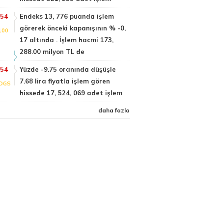
:54
Endeks 13, 776 puanda işlem
görerek önceki kapanışının % -0,
100
17 altında . İşlem hacmi 173,
288.00 milyon TL de
:54
Yüzde -9.75 oranında düşüşle
7.68 lira fiyatla işlem gören
DGS
hissede 17, 524, 069 adet işlem
daha fazla