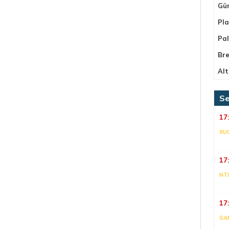
Gü
Pla
Pa
Bre
Alt
Se
17
XU
17
NT
17
SA