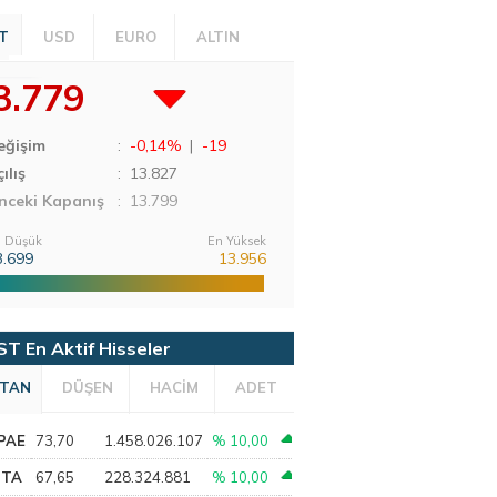
T
USD
EURO
ALTIN
3.779
eğişim
:
-0,14%
|
-19
ılış
:
13.827
nceki Kapanış
: 13.799
 Düşük
En Yüksek
3.699
13.956
ST En Aktif Hisseler
TAN
DÜŞEN
HACİM
ADET
PAE
73,70
1.458.026.107
% 10,00
PTA
67,65
228.324.881
% 10,00