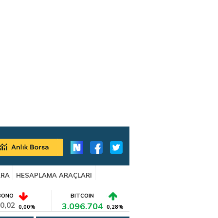
ARA
HESAPLAMA ARAÇLARI
BONO
BITCOIN
0,02
3.096.704
0,00%
0,28%