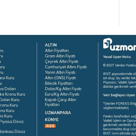
ALTIN
ru
Altın Fiyatları
ru
Gram Altın Fiyatı
Yasal Uyarı Notu
u
Çeyrek Altın Fiyatı
© BİST Verileri Forek
uru
Cumhuriyet Altını Fiyatı
ru
Yarım Altın Fiyatı
BIST piyasalarında ol
esi Kuru
Altın (ONS) Fiyatı
ait olup, bu veriler 
Piyasası, Vadeli İşle
u
Bilezik Fiyatları
dakika gecikmeli veril
ya Doları
Dolar/Kg Altın Fiyatı
ka Kronu Kuru
Euro/Kg Altın Fiyatı
Veri Sağlayıcı Uyar
oları Kuru
Kapalı Çarşı Altın
*(Veriler FOREKS Bilg
Fiyatları
ronu Kuru
sağlanmaktadır)
onu Kuru
UZMANPARA
ni Kuru
Foreks tarafından sa
KÜNYE
Vadeli İşlem ve Opsiy
Piyasa Döviz
gecikmeli verilerdir.
korunmakta olup izins
Bankası Döviz
BIST ismi altında açı