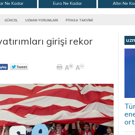
ar Ne Kadar
Euro Ne Kadar
Altın Ne K
GÜNCEL
UZMAN YORUMLARI
PİYASA TAKVİMİ
tırımları girişi rekor
uz
Tür
ene
ort