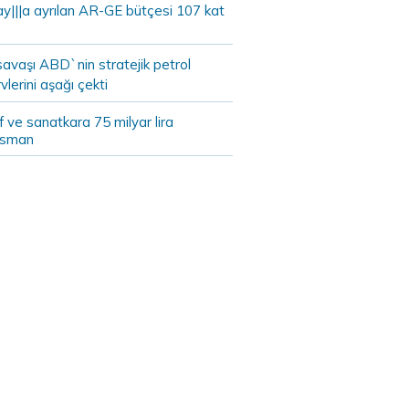
ay|||a ayrılan AR-GE bütçesi 107 kat
savaşı ABD`nin stratejik petrol
vlerini aşağı çekti
 ve sanatkara 75 milyar lira
nsman