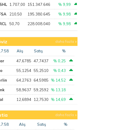
SHL
1.707,00
151.347.646
% 9,99
FSA
210,50
195.380.645
% 9,98
RCL
50,70
228.008.040
% 9,98
viz
daha fazla
17:58
Alış
Satış
%
lar
47,6785
47,7437
% 0,25
ro
55,1254
55,2510
% 0,43
rlin
64,2763
64,5985
% 14,52
ank
58,9637
59,2592
% 13,18
al
12,6894
12,7530
% 14,69
tia
daha fazla
17:58
Alış
Satış
%