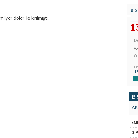
BIS
 milyar
dolar
ile kırılmıştı.
1
D
Aç
Ö
En
1
BI
AR
EM
GI