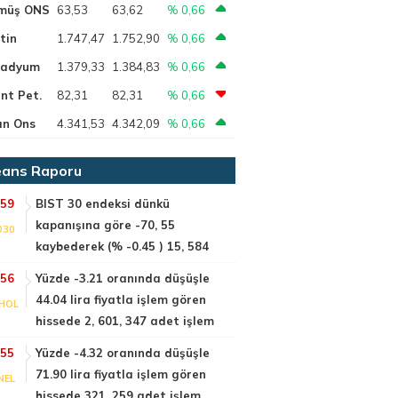
müş ONS
63,53
63,62
% 0,66
tin
1.747,47
1.752,90
% 0,66
ladyum
1.379,33
1.384,83
% 0,66
nt Pet.
82,31
82,31
% 0,66
ın Ons
4.341,53
4.342,09
% 0,66
ans Raporu
:59
BIST 30 endeksi dünkü
kapanışına göre -70, 55
030
kaybederek (% -0.45 ) 15, 584
:56
Yüzde -3.21 oranında düşüşle
44.04 lira fiyatla işlem gören
HOL
hissede 2, 601, 347 adet işlem
:55
Yüzde -4.32 oranında düşüşle
71.90 lira fiyatla işlem gören
NEL
hissede 321, 259 adet işlem