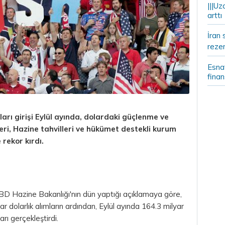
|||Uz
arttı
İran 
rezer
Esnaf
fina
arı girişi Eylül ayında, dolardaki güçlenme ve
leri, Hazine tahvilleri ve hükümet destekli kurum
 rekor kırdı.
D Hazine Bakanlığı'nın dün yaptığı açıklamaya göre,
r dolarlık alımların ardından, Eylül ayında 164.3 milyar
arı gerçekleştirdi.