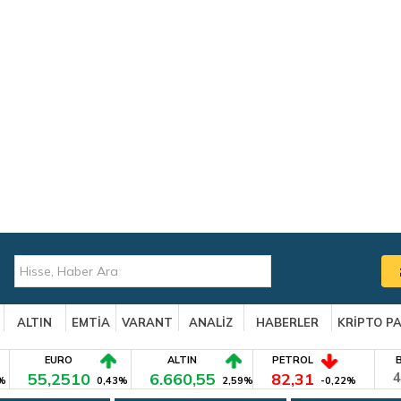
ALTIN
EMTİA
VARANT
ANALİZ
HABERLER
KRİPTO P
EURO
ALTIN
PETROL
55,2510
6.660,55
82,31
4
%
0,43%
2,59%
-0,22%