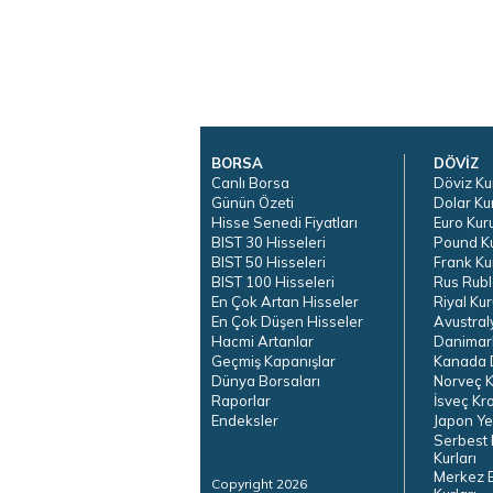
BORSA
DÖVİZ
Canlı Borsa
Döviz Ku
Günün Özeti
Dolar Ku
Hisse Senedi Fiyatları
Euro Kur
BIST 30 Hisseleri
Pound K
BIST 50 Hisseleri
Frank Ku
BIST 100 Hisseleri
Rus Rubl
En Çok Artan Hisseler
Riyal Kur
En Çok Düşen Hisseler
Avustral
Hacmi Artanlar
Danimar
Geçmiş Kapanışlar
Kanada D
Dünya Borsaları
Norveç K
Raporlar
İsveç Kr
Endeksler
Japon Ye
Serbest 
Kurları
Merkez 
Copyright 2026