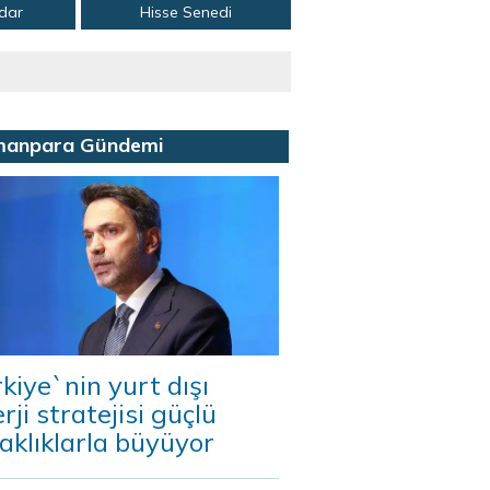
adar
Hisse Senedi
manpara Gündemi
kiye`nin yurt dışı
rji stratejisi güçlü
aklıklarla büyüyor