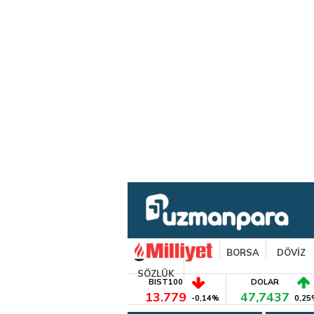
BORSA
DÖVİZ
SÖZLÜK
BIST100
DOLAR
13.779
47,7437
-0,14%
0,25