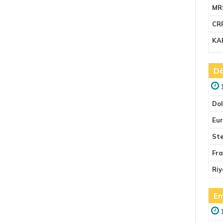
MR
CR
KA
Dö
Do
Eu
Ste
Fr
Riy
Em