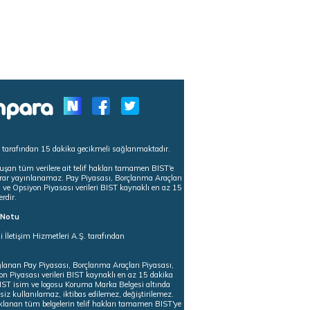
s tarafından 15 dakika gecikmeli sağlanmaktadır.
uşan tüm verilere ait telif hakları tamamen BIST'e
tekrar yayınlanamaz. Pay Piyasası, Borçlanma Araçları
m ve Opsiyon Piyasası verileri BIST kaynaklı en az 15
erdir.
ı Notu
i İletişim Hizmetleri A.Ş. tarafından
ğlanan Pay Piyasası, Borçlanma Araçları Piyasası,
on Piyasası verileri BIST kaynaklı en az 15 dakika
 BIST isim ve logosu Koruma Marka Belgesi altında
iz kullanılamaz, iktibas edilemez, değiştirilemez.
klanan tüm belgelerin telif hakları tamamen BIST'ye