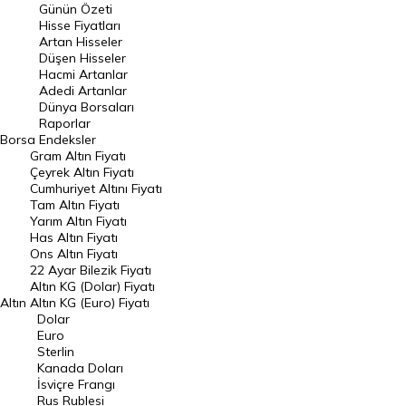
Günün Özeti
En Çok Artan Hisseler
Hisse Fiyatları
Artan Hisseler
En Çok Düşen Hisseler
Düşen Hisseler
Hacmi Artanlar
Hacmi Artanlar
Adedi Artanlar
Geçmiş Kapanışlar
Dünya Borsaları
Raporlar
Dünya Borsaları
Borsa
Endeksler
Gram Altın Fiyatı
Raporlar
Çeyrek Altın Fiyatı
Endeksler
Cumhuriyet Altını Fiyatı
Tam Altın Fiyatı
Yarım Altın Fiyatı
DÖVİZ
Has Altın Fiyatı
Ons Altın Fiyatı
Döviz Kuru
22 Ayar Bilezik Fiyatı
Dolar Kuru
Altın KG (Dolar) Fiyatı
Altın
Altın KG (Euro) Fiyatı
Euro Kuru
Dolar
Euro
Pound Kuru
Sterlin
Kanada Doları
Frank Kuru
İsviçre Frangı
Riyal Kuru
Rus Rublesi