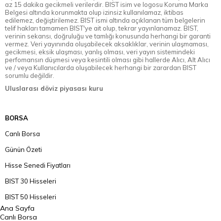
az 15 dakika gecikmeli verilerdir. BIST isim ve logosu Koruma Marka
Belgesi altında korunmakta olup izinsiz kullanılamaz, iktibas
edilemez, değiştirilemez. BIST ismi altında açıklanan tüm belgelerin
telif hakları tamamen BIST'ye ait olup, tekrar yayınlanamaz. BIST,
verinin sekansı, doğruluğu ve tamlığı konusunda herhangi bir garanti
vermez. Veri yayınında oluşabilecek aksaklıklar, verinin ulaşmaması,
gecikmesi, eksik ulaşması, yanlış olması, veri yayın sistemindeki
perfomansın düşmesi veya kesintili olması gibi hallerde Alıcı, Alt Alıcı
ve / veya Kullanıcılarda oluşabilecek herhangi bir zarardan BIST
sorumlu değildir.
Uluslarası döviz piyasası kuru
BORSA
Canlı Borsa
Günün Özeti
Hisse Senedi Fiyatları
BIST 30 Hisseleri
BIST 50 Hisseleri
Ana Sayfa
BIST 100 Hisseleri
Canlı Borsa