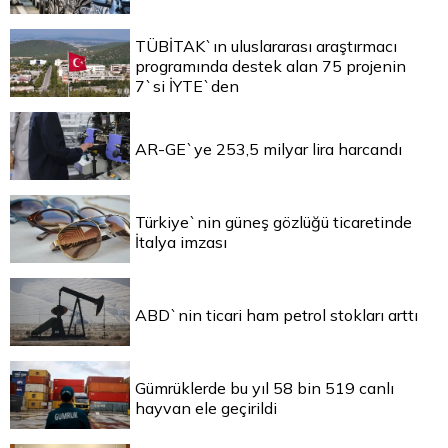
TÜBİTAK`ın uluslararası araştırmacı
programında destek alan 75 projenin
7`si İYTE`den
AR-GE`ye 253,5 milyar lira harcandı
Türkiye`nin güneş gözlüğü ticaretinde
İtalya imzası
ABD`nin ticari ham petrol stokları arttı
Gümrüklerde bu yıl 58 bin 519 canlı
hayvan ele geçirildi