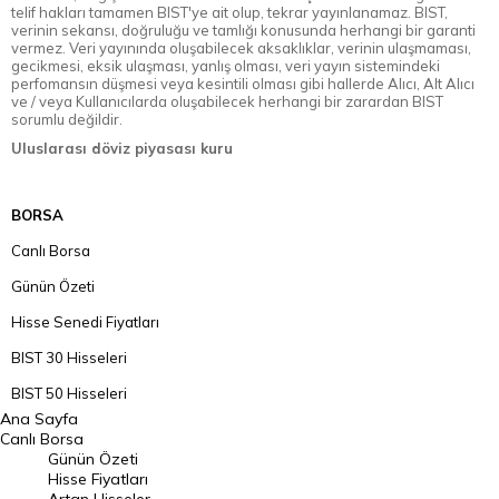
telif hakları tamamen BIST'ye ait olup, tekrar yayınlanamaz. BIST,
verinin sekansı, doğruluğu ve tamlığı konusunda herhangi bir garanti
vermez. Veri yayınında oluşabilecek aksaklıklar, verinin ulaşmaması,
gecikmesi, eksik ulaşması, yanlış olması, veri yayın sistemindeki
perfomansın düşmesi veya kesintili olması gibi hallerde Alıcı, Alt Alıcı
ve / veya Kullanıcılarda oluşabilecek herhangi bir zarardan BIST
sorumlu değildir.
Uluslarası döviz piyasası kuru
BORSA
Canlı Borsa
Günün Özeti
Hisse Senedi Fiyatları
BIST 30 Hisseleri
BIST 50 Hisseleri
Ana Sayfa
BIST 100 Hisseleri
Canlı Borsa
Günün Özeti
En Çok Artan Hisseler
Hisse Fiyatları