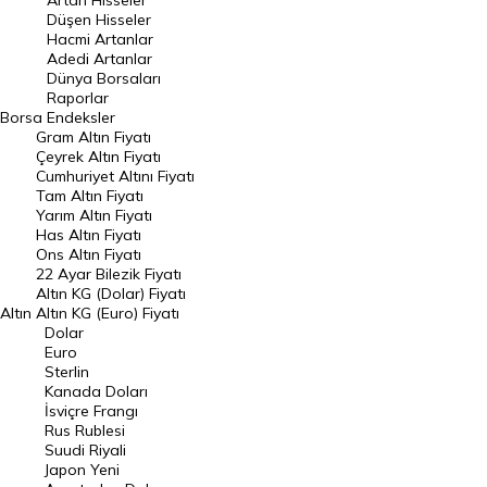
Artan Hisseler
En Çok Düşen Hisseler
Düşen Hisseler
Hacmi Artanlar
Hacmi Artanlar
Adedi Artanlar
Geçmiş Kapanışlar
Dünya Borsaları
Raporlar
Dünya Borsaları
Borsa
Endeksler
Gram Altın Fiyatı
Raporlar
Çeyrek Altın Fiyatı
Endeksler
Cumhuriyet Altını Fiyatı
Tam Altın Fiyatı
Yarım Altın Fiyatı
DÖVİZ
Has Altın Fiyatı
Ons Altın Fiyatı
Döviz Kuru
22 Ayar Bilezik Fiyatı
Dolar Kuru
Altın KG (Dolar) Fiyatı
Altın
Altın KG (Euro) Fiyatı
Euro Kuru
Dolar
Euro
Pound Kuru
Sterlin
Kanada Doları
Frank Kuru
İsviçre Frangı
Riyal Kuru
Rus Rublesi
Suudi Riyali
Avustralya Doları
Japon Yeni