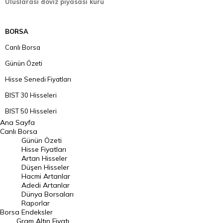
Uluslarası döviz piyasası kuru
BORSA
Canlı Borsa
Günün Özeti
Hisse Senedi Fiyatları
BIST 30 Hisseleri
BIST 50 Hisseleri
Ana Sayfa
BIST 100 Hisseleri
Canlı Borsa
Günün Özeti
En Çok Artan Hisseler
Hisse Fiyatları
Artan Hisseler
En Çok Düşen Hisseler
Düşen Hisseler
Hacmi Artanlar
Hacmi Artanlar
Adedi Artanlar
Geçmiş Kapanışlar
Dünya Borsaları
Raporlar
Dünya Borsaları
Borsa
Endeksler
Gram Altın Fiyatı
Raporlar