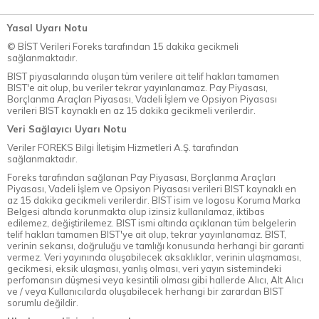
Yasal Uyarı Notu
© BİST Verileri Foreks tarafından 15 dakika gecikmeli
sağlanmaktadır.
BIST piyasalarında oluşan tüm verilere ait telif hakları tamamen
BIST'e ait olup, bu veriler tekrar yayınlanamaz. Pay Piyasası,
Borçlanma Araçları Piyasası, Vadeli İşlem ve Opsiyon Piyasası
verileri BIST kaynaklı en az 15 dakika gecikmeli verilerdir.
Veri Sağlayıcı Uyarı Notu
Veriler FOREKS Bilgi İletişim Hizmetleri A.Ş. tarafından
sağlanmaktadır.
Foreks tarafından sağlanan Pay Piyasası, Borçlanma Araçları
Piyasası, Vadeli İşlem ve Opsiyon Piyasası verileri BIST kaynaklı en
az 15 dakika gecikmeli verilerdir. BIST isim ve logosu Koruma Marka
Belgesi altında korunmakta olup izinsiz kullanılamaz, iktibas
edilemez, değiştirilemez. BIST ismi altında açıklanan tüm belgelerin
telif hakları tamamen BIST'ye ait olup, tekrar yayınlanamaz. BIST,
verinin sekansı, doğruluğu ve tamlığı konusunda herhangi bir garanti
vermez. Veri yayınında oluşabilecek aksaklıklar, verinin ulaşmaması,
gecikmesi, eksik ulaşması, yanlış olması, veri yayın sistemindeki
perfomansın düşmesi veya kesintili olması gibi hallerde Alıcı, Alt Alıcı
ve / veya Kullanıcılarda oluşabilecek herhangi bir zarardan BIST
sorumlu değildir.