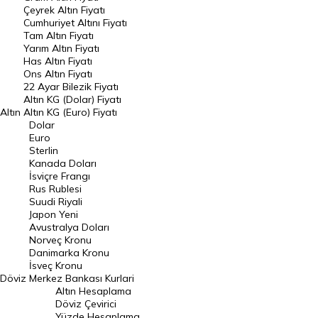
Çeyrek Altın Fiyatı
Endeksler
Cumhuriyet Altını Fiyatı
Tam Altın Fiyatı
Yarım Altın Fiyatı
DÖVİZ
Has Altın Fiyatı
Ons Altın Fiyatı
Döviz Kuru
22 Ayar Bilezik Fiyatı
Dolar Kuru
Altın KG (Dolar) Fiyatı
Altın
Altın KG (Euro) Fiyatı
Euro Kuru
Dolar
Euro
Pound Kuru
Sterlin
Kanada Doları
Frank Kuru
İsviçre Frangı
Riyal Kuru
Rus Rublesi
Suudi Riyali
Avustralya Doları
Japon Yeni
Avustralya Doları
Danimarka Kronu Kuru
Norveç Kronu
Danimarka Kronu
Kanada Doları Kuru
İsveç Kronu
Döviz
Merkez Bankası Kurlari
Norveç Kronu Kuru
Altın Hesaplama
İsveç Kronu Kuru
Döviz Çevirici
Yüzde Hesaplama