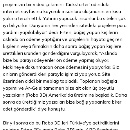
projemizin bir video çekimini 'Kickstarter' adındaki
internet sayfasına koyarak insanlara ulaşmanın en kısa
yolunu tercih ettik. Yatırım yapacak insanlar bu siteleri çok
iyi biliyorlar. Dünyanın her yerinden sitedeki projelere
para
yardımı yapılabiliyor" dedi. Erten, bağış yapan kişilerin
aslında ön ödeme yaptığını ve projelerini hayata geçiren
kişilerin veya firmaların daha sonra bağış yapan kişilere
ürettikleri üründen gönderdiğini vurgulayarak, "Aslında
bize bu parayı ödeyenler ön ödeme yapmış oluyor.
Makineye dokunmadan önce ödemesini yapıyorlar. Biz
onların gönderdikleri parayla işimizi yapıyoruz. Site
üzerinden ciddi bir meblağ topladık. Toplanan bağışla
yapımı ve Ar-Ge'si tamamen bize ait olan üç boyutlu
yazıcıların (Robo 3D) Amerika'da üretimine başladık. Daha
sonra da ürettiğimiz yazıcıları bize bağış yapanlara birer
adet gönderdik" diye konuştu.
Bir yıl sonra da bu Robo 3D'leri Türkiye'ye getirdiklerini
anlatan Erten, "Şu anda Robo 3D'lerin, ABD üzerinden