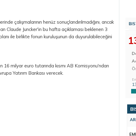
rinde çalışmalarının henüz sonuçlandırılmadığını, ancak
BIS
an Claude Juncker'in bu hafta açıklaması beklenen 3
lanı ile birlikte fonun kuruluşunun da duyurulabileceğini
1
D
Aç
ın 16 milyar euro tutarında kısmı AB Komisyonu'ndan
Ö
Avrupa Yatırım Bankası verecek.
En
1
BI
AR
EM