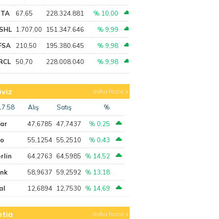
PTA
67,65
228.324.881
% 10,00
SHL
1.707,00
151.347.646
% 9,99
FSA
210,50
195.380.645
% 9,98
RCL
50,70
228.008.040
% 9,98
viz
daha fazla
17:58
Alış
Satış
%
lar
47,6785
47,7437
% 0,25
ro
55,1254
55,2510
% 0,43
rlin
64,2763
64,5985
% 14,52
ank
58,9637
59,2592
% 13,18
al
12,6894
12,7530
% 14,69
tia
daha fazla