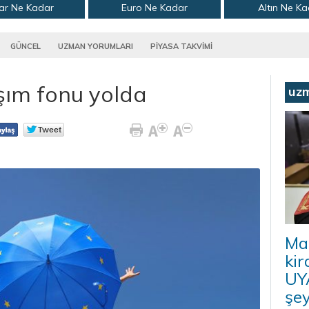
ar Ne Kadar
Euro Ne Kadar
Altın Ne K
GÜNCEL
UZMAN YORUMLARI
PİYASA TAKVİMİ
şım fonu yolda
uz
Ma
kir
UYA
şey