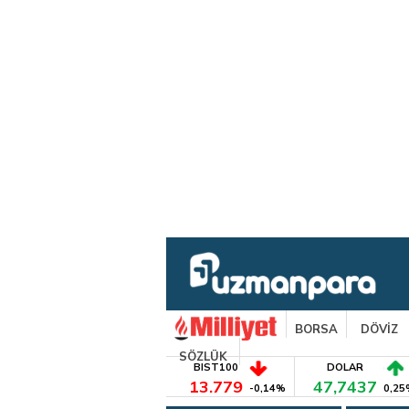
BORSA
DÖVİZ
SÖZLÜK
BIST100
DOLAR
13.779
47,7437
-0,14%
0,25