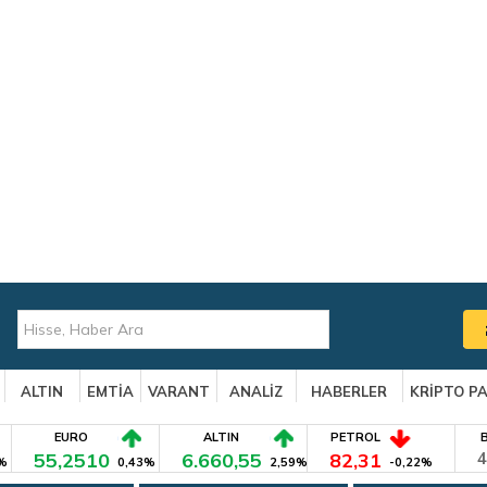
ALTIN
EMTİA
VARANT
ANALİZ
HABERLER
KRİPTO P
EURO
ALTIN
PETROL
55,2510
6.660,55
82,31
4
%
0,43%
2,59%
-0,22%