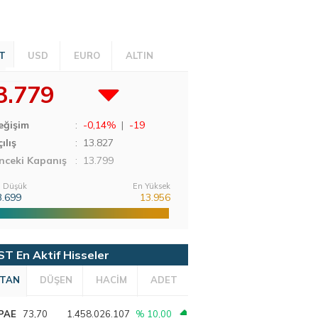
T
USD
EURO
ALTIN
3.779
eğişim
:
-0,14%
|
-19
ılış
:
13.827
nceki Kapanış
: 13.799
 Düşük
En Yüksek
3.699
13.956
ST En Aktif Hisseler
TAN
DÜŞEN
HACİM
ADET
PAE
73,70
1.458.026.107
% 10,00