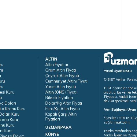
ALTIN
ru
Altın Fiyatları
ru
Gram Altın Fiyatı
Yasal Uyarı Notu
u
Çeyrek Altın Fiyatı
© BİST Verileri Forek
uru
Cumhuriyet Altını Fiyatı
ru
Yarım Altın Fiyatı
BIST piyasalarında ol
esi Kuru
Altın (ONS) Fiyatı
ait olup, bu veriler 
Piyasası, Vadeli İşle
u
Bilezik Fiyatları
dakika gecikmeli veril
ya Doları
Dolar/Kg Altın Fiyatı
ka Kronu Kuru
Euro/Kg Altın Fiyatı
Veri Sağlayıcı Uyar
oları Kuru
Kapalı Çarşı Altın
*(Veriler FOREKS Bilg
Fiyatları
ronu Kuru
sağlanmaktadır)
onu Kuru
UZMANPARA
ni Kuru
Foreks tarafından sa
KÜNYE
Vadeli İşlem ve Opsiy
Piyasa Döviz