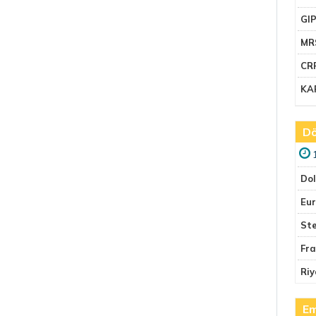
GI
MR
CR
KA
Dö
Do
Eu
Ste
Fr
Riy
Em