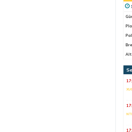
Gü
Pla
Pa
Bre
Alt
Se
17
XU
17
NT
17