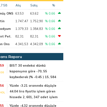
17:58
Alış
Satış
%
müş ONS
63,53
63,62
% 0,66
tin
1.747,47
1.752,90
% 0,66
ladyum
1.379,33
1.384,83
% 0,66
nt Pet.
82,31
82,31
% 0,66
ın Ons
4.341,53
4.342,09
% 0,66
ans Raporu
:59
BIST 30 endeksi dünkü
kapanışına göre -70, 55
030
kaybederek (% -0.45 ) 15, 584
:56
Yüzde -3.21 oranında düşüşle
44.04 lira fiyatla işlem gören
HOL
hissede 2, 601, 347 adet işlem
:55
Yüzde -4.32 oranında düşüşle