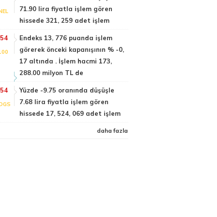
71.90 lira fiyatla işlem gören
NEL
hissede 321, 259 adet işlem
:54
Endeks 13, 776 puanda işlem
görerek önceki kapanışının % -0,
100
17 altında . İşlem hacmi 173,
288.00 milyon TL de
:54
Yüzde -9.75 oranında düşüşle
7.68 lira fiyatla işlem gören
DGS
hissede 17, 524, 069 adet işlem
daha fazla