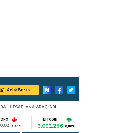
ARA
HESAPLAMA ARAÇLARI
BONO
BITCOIN
0,02
3.092.256
0,00%
0,80%