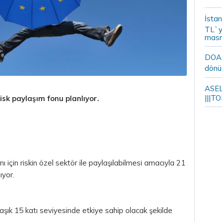
İstan
TL`y
masr
DOA m
dönü
ASELS
|||TO
risk paylaşım fonu planlıyor.
nı için riskin özel sektör ile paylaşılabilmesi amacıyla 21
ıyor.
şık 15 katı seviyesinde etkiye sahip olacak şekilde