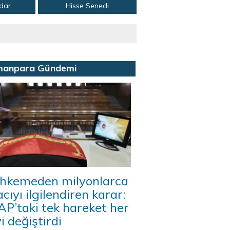
adar
Hisse Senedi
manpara Gündemi
hkemeden milyonlarca
acıyı ilgilendiren karar:
P’taki tek hareket her
i değiştirdi