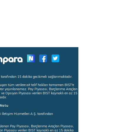
s tarafından 15 dakika gecikmeli sağlanmaktadır.
uşan tüm verilere ait telif hakları tamamen BIST'e
tekrar yayınlanamaz. Pay Piyasası, Borçlanma Araçları
m ve Opsiyon Piyasası verileri BIST kaynaklı en az 15
erdir.
ı Notu
i İletişim Hizmetleri A.Ş. tarafından
ğlanan Pay Piyasası, Borçlanma Araçları Piyasası,
on Piyasası verileri BIST kaynaklı en az 15 dakika