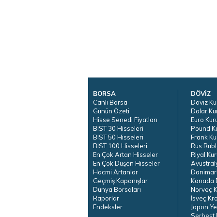
BORSA
DÖVİZ
Canlı Borsa
Döviz Ku
Günün Özeti
Dolar Ku
Hisse Senedi Fiyatları
Euro Kur
BIST 30 Hisseleri
Pound K
BIST 50 Hisseleri
Frank Ku
BIST 100 Hisseleri
Rus Rubl
En Çok Artan Hisseler
Riyal Kur
En Çok Düşen Hisseler
Avustral
Hacmi Artanlar
Danimar
Geçmiş Kapanışlar
Kanada D
Dünya Borsaları
Norveç K
Raporlar
İsveç Kr
Endeksler
Japon Ye
Serbest 