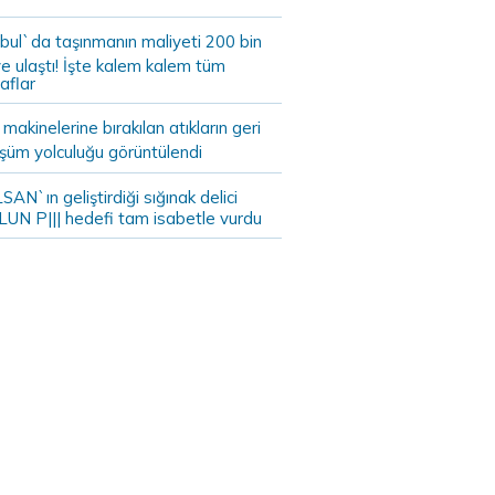
bul`da taşınmanın maliyeti 200 bin
e ulaştı! İşte kalem kalem tüm
aflar
akinelerine bırakılan atıkların geri
şüm yolculuğu görüntülendi
AN`ın geliştirdiği sığınak delici
LUN P||| hedefi tam isabetle vurdu