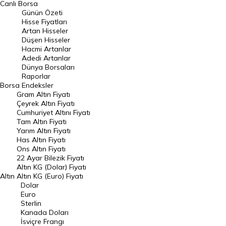
Canlı Borsa
Günün Özeti
En Çok Artan Hisseler
Hisse Fiyatları
Artan Hisseler
En Çok Düşen Hisseler
Düşen Hisseler
Hacmi Artanlar
Hacmi Artanlar
Adedi Artanlar
Geçmiş Kapanışlar
Dünya Borsaları
Raporlar
Dünya Borsaları
Borsa
Endeksler
Gram Altın Fiyatı
Raporlar
Çeyrek Altın Fiyatı
Endeksler
Cumhuriyet Altını Fiyatı
Tam Altın Fiyatı
Yarım Altın Fiyatı
DÖVİZ
Has Altın Fiyatı
Ons Altın Fiyatı
Döviz Kuru
22 Ayar Bilezik Fiyatı
Dolar Kuru
Altın KG (Dolar) Fiyatı
Altın
Altın KG (Euro) Fiyatı
Euro Kuru
Dolar
Euro
Pound Kuru
Sterlin
Kanada Doları
Frank Kuru
İsviçre Frangı