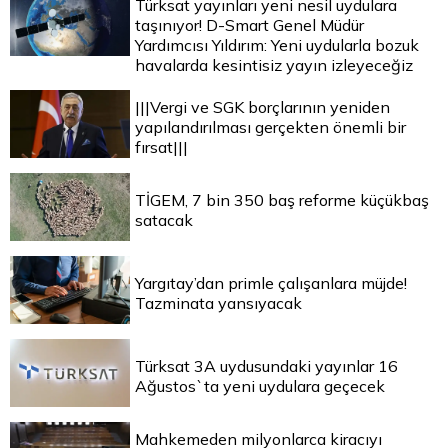
Türksat yayınları yeni nesil uydulara
taşınıyor! D-Smart Genel Müdür
Yardımcısı Yıldırım: Yeni uydularla bozuk
havalarda kesintisiz yayın izleyeceğiz
|||Vergi ve SGK borçlarının yeniden
yapılandırılması gerçekten önemli bir
fırsat|||
TİGEM, 7 bin 350 baş reforme küçükbaş
satacak
Yargıtay’dan primle çalışanlara müjde!
Tazminata yansıyacak
Türksat 3A uydusundaki yayınlar 16
Ağustos`ta yeni uydulara geçecek
Mahkemeden milyonlarca kiracıyı