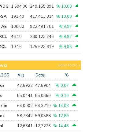
NDG
1.694,00
249.155.891
% 10,00
FSA
191,40
417.413.314
% 10,00
TAE
108,60
922.491.781
% 9,97
RCL
46,10
280.123.746
% 9,97
ZOL
10,16
125.623.619
% 9,96
viz
daha fazla
12:55
Alış
Satış
%
lar
47,5922
47,5984
% 0,07
ro
55,0441
55,0660
% 0,10
rlin
64,0002
64,3210
% 14,03
ank
58,7642
59,0588
% 12,80
al
12,6641
12,7276
% 14,46