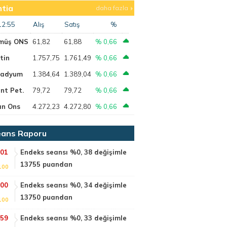
tia
daha fazla
12:55
Alış
Satış
%
müş ONS
61,82
61,88
% 0,66
tin
1.757,75
1.761,49
% 0,66
ladyum
1.384,64
1.389,04
% 0,66
nt Pet.
79,72
79,72
% 0,66
ın Ons
4.272,23
4.272,80
% 0,66
ans Raporu
:01
Endeks seansı %0, 38 değişimle
13755 puandan
100
:00
Endeks seansı %0, 34 değişimle
13750 puandan
100
:59
Endeks seansı %0, 33 değişimle