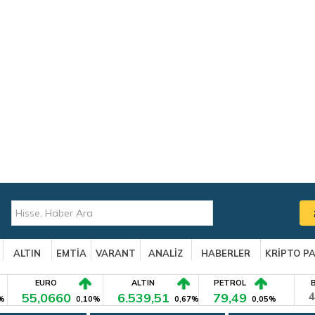
ALTIN
EMTİA
VARANT
ANALİZ
HABERLER
KRİPTO P
EURO
ALTIN
PETROL
55,0660
6.539,51
79,49
4
%
0,10%
0,67%
0,05%