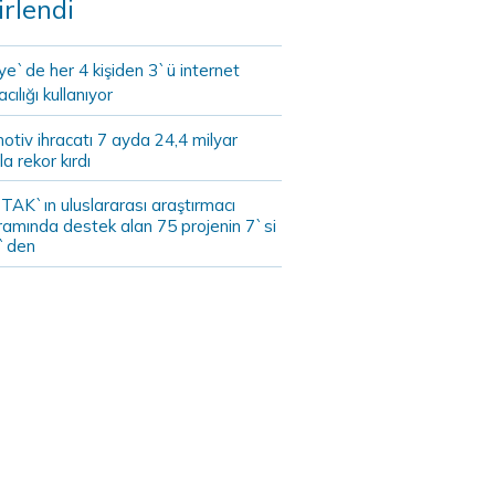
irlendi
ye`de her 4 kişiden 3`ü internet
cılığı kullanıyor
tiv ihracatı 7 ayda 24,4 milyar
la rekor kırdı
TAK`ın uluslararası araştırmacı
ramında destek alan 75 projenin 7`si
`den