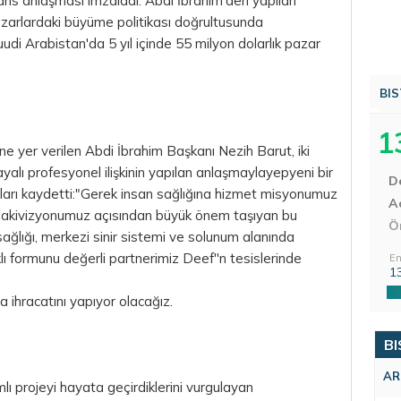
sans anlaşması imzaladı. Abdi İbrahim'den yapılan
azarlardaki büyüme politikası doğrultusunda
uudi Arabistan'da 5 yıl içinde 55 milyon dolarlık pazar
BIS
1
ne yer verilen Abdi İbrahim Başkanı Nezih Barut, iki
ayalı profesyonel ilişkinin yapılan anlaşmaylayepyeni bir
D
nları kaydetti:"Gerek insan sağlığına hizmet misyonumuz
Aç
dakivizyonumuz açısından büyük önem taşıyan bu
Ö
ğlığı, merkezi sinir sistemi ve solunum alanında
klı formunu değerli partnerimiz Deef''n tesislerinde
En
1
a ihracatını yapıyor olacağız.
BI
AR
lı projeyi hayata geçirdiklerini vurgulayan