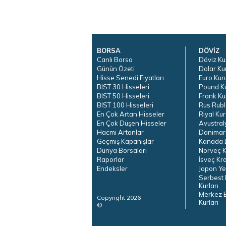
BORSA
DÖVİZ
Canlı Borsa
Döviz Ku
Günün Özeti
Dolar Ku
Hisse Senedi Fiyatları
Euro Kur
BIST 30 Hisseleri
Pound K
BIST 50 Hisseleri
Frank Ku
BIST 100 Hisseleri
Rus Rubl
En Çok Artan Hisseler
Riyal Kur
En Çok Düşen Hisseler
Avustral
Hacmi Artanlar
Danimar
Geçmiş Kapanışlar
Kanada D
Dünya Borsaları
Norveç K
Raporlar
İsveç Kr
Endeksler
Japon Ye
Serbest 
Kurları
Merkez 
Copyright 2026
Kurları
©