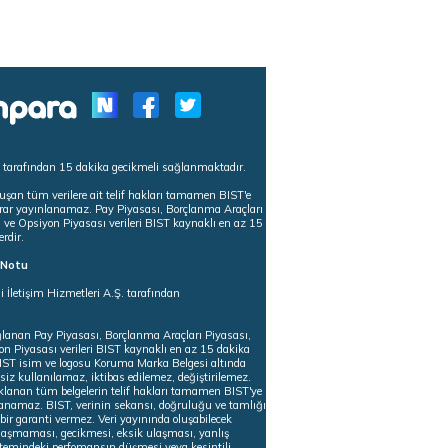
s tarafından 15 dakika gecikmeli sağlanmaktadır.
uşan tüm verilere ait telif hakları tamamen BIST'e
tekrar yayınlanamaz. Pay Piyasası, Borçlanma Araçları
m ve Opsiyon Piyasası verileri BIST kaynaklı en az 15
erdir.
ı Notu
i İletişim Hizmetleri A.Ş. tarafından
ğlanan Pay Piyasası, Borçlanma Araçları Piyasası,
on Piyasası verileri BIST kaynaklı en az 15 dakika
 BIST isim ve logosu Koruma Marka Belgesi altında
iz kullanılamaz, iktibas edilemez, değiştirilemez.
klanan tüm belgelerin telif hakları tamamen BIST'ye
nlanamaz. BIST, verinin sekansı, doğruluğu ve tamlığı
ir garanti vermez. Veri yayınında oluşabilecek
ulaşmaması, gecikmesi, eksik ulaşması, yanlış
stemindeki perfomansın düşmesi veya kesintili