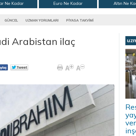
ar Ne Kadar
Euro Ne Kadar
Altın Ne K
GÜNCEL
UZMAN YORUMLARI
PİYASA TAKVİMİ
di Arabistan ilaç
uz
Re
ya
ver
inş