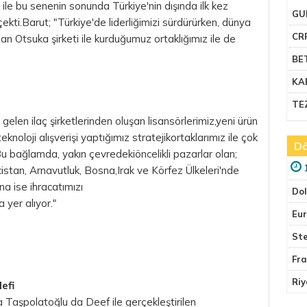
 ile bu senenin sonunda Türkiye'nin dışında ilk kez
GU
çekti.Barut; "Türkiye'de liderliğimizi sürdürürken, dünya
CR
an Otsuka şirketi ile kurduğumuz ortaklığımız ile de
BE
KA
TE
e gelen ilaç şirketlerinden oluşan lisansörlerimiz,yeni ürün
oloji alışverişi yaptığımız stratejikortaklarımız ile çok
Dö
u bağlamda, yakın çevredekiöncelikli pazarlar olan;
stan, Arnavutluk, Bosna,Irak ve Körfez Ülkeleri'nde
a ise ihracatımızı
Do
a yer alıyor."
Eu
Ste
Fr
Riy
efi
 Taşpolatoğlu da Deef ile gerçekleştirilen