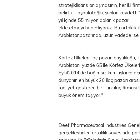
stratejiklisans anlaşmasının, her iki fi
belirtti. Taşpolatoğlu, şunları kaydett
yıl içinde 55 milyon dolarlık pazar
elde etmeyi hedefliyoruz. Bu ortaklık 
Arabistanpazarında, uzun vadede ise d
Körfez Ülkeleri ilaç pazarı büyüklüğü, 
Arabistan, yüzde 65 ile Körfez Ülkeler
Eylül2014'de bağımsız kuruluşlarca açı
dünyanın en büyük 20 ilaç pazarı aras
faaliyet gösteren bir Türk ilaç firma
büyük önem taşıyor."
Deef Pharmaceutıcal Industrıes Genel
gerçekleştirilen ortaklık sayesinde port