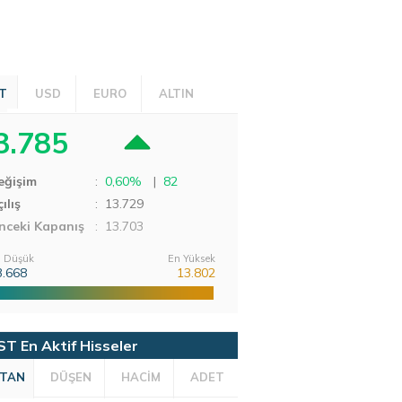
T
USD
EURO
ALTIN
3.785
eğişim
:
0,60%
|
82
ılış
:
13.729
nceki Kapanış
: 13.703
 Düşük
En Yüksek
3.668
13.802
ST En Aktif Hisseler
TAN
DÜŞEN
HACİM
ADET