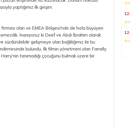
an pazarı erişiminde hız kazanacak. Dönüm noktası
XU
asıyla yaptığımız ilk girişim.
12
XU
ilaç firması olan ve EMEA Bölgesi'nde de hızla büyüyen
12
çemezdik. İnanıyoruz ki Deef ve Abdi İbrahim olarak
XU
e sürdürülebilir gelişmeye olan bağlılığımız ile bu
rlendirmesinde bulundu. İlk filmin yönetmeni olan Farrelly
i, Harry'nin tanımadığı çocuğunu bulmak üzere bir