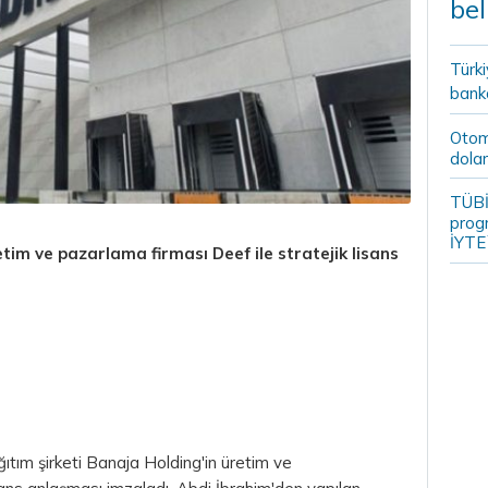
bel
Türki
banka
Otomo
dolar
TÜBİ
prog
İYTE
tim ve pazarlama firması Deef ile stratejik lisans
ğıtım şirketi Banaja Holding'in üretim ve