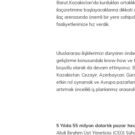
Barut,Kazakistan'da kurdukları ortaklık
ilaçüretimine başlayacaklarına dikkati 
ilaç arenasında önemli bir yere sahipol
faaliyetlerimize hız verdik.
Uluslararası ilişkilerimizi dünyanın önd
geliştirme konusundaki know-how ve tekn
boyutlu olarak da devam ettiriyoruz. B
Kazakistan, Cezayir, Azerbaycan, Gürci
etkin rol oynamak ve Avrupa pazarların
artırmak öncelikli iş planlarımız arasınd
5 Yılda 55 milyon dolarlık pazar hed
Abdi İbrahim Üst Yöneticisi (CEO) Süha