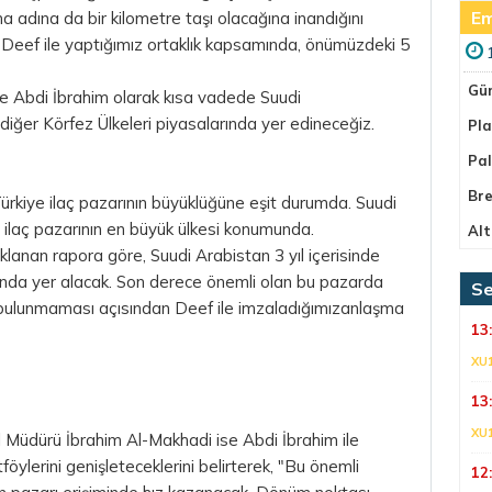
Em
rma adına da bir kilometre taşı olacağına inandığını
i:"Deef ile yaptığımız ortaklık kapsamında, önümüzdeki 5
Gü
ile Abdi İbrahim olarak kısa vadede Suudi
iğer Körfez Ülkeleri piyasalarında yer edineceğiz.
Pla
Pa
Bre
Türkiye ilaç pazarının büyüklüğüne eşit durumda. Suudi
i ilaç pazarının en büyük ülkesi konumunda.
Alt
klanan rapora göre, Suudi Arabistan 3 yıl içerisinde
ında yer alacak. Son derece önemli olan bu pazarda
Se
sı bulunmaması açısından Deef ile imzaladığımızanlaşma
13
XU
13
XU
 Müdürü İbrahim Al-Makhadi ise Abdi İbrahim ile
föylerini genişleteceklerini belirterek, "Bu önemli
12