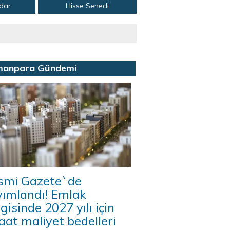
adar
Hisse Senedi
manpara Gündemi
smi Gazete`de
yımlandı! Emlak
gisinde 2027 yılı için
aat maliyet bedelleri