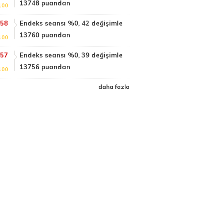
13748 puandan
100
:58
Endeks seansı %0, 42 değişimle
13760 puandan
100
:57
Endeks seansı %0, 39 değişimle
13756 puandan
100
daha fazla