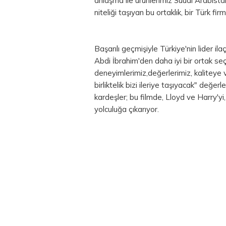
anlaşma ile ürünlerimiz Suudi Arabist
niteliği taşıyan bu ortaklık, bir Türk firm
Başarılı geçmişiyle Türkiye'nin lider 
Abdi İbrahim'den daha iyi bir ortak se
deneyimlerimiz,değerlerimiz, kaliteye v
birliktelik bizi ileriye taşıyacak" değe
kardeşler; bu filmde, Lloyd ve Harry'y
yolculuğa çıkarıyor.