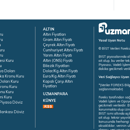
ALTIN
ru
Altın Fiyatları
ru
Gram Altın Fiyatı
Yasal Uyarı Notu
u
Çeyrek Altın Fiyatı
© BİST Verileri Forek
uru
Cumhuriyet Altını Fiyatı
ru
Yarım Altın Fiyatı
BIST piyasalarında ol
esi Kuru
Altın (ONS) Fiyatı
ait olup, bu veriler 
Piyasası, Vadeli İşle
u
Bilezik Fiyatları
dakika gecikmeli veril
ya Doları
Dolar/Kg Altın Fiyatı
ka Kronu Kuru
Euro/Kg Altın Fiyatı
Veri Sağlayıcı Uyar
oları Kuru
Kapalı Çarşı Altın
*(Veriler FOREKS Bilg
Fiyatları
ronu Kuru
sağlanmaktadır)
onu Kuru
UZMANPARA
ni Kuru
Foreks tarafından sa
KÜNYE
Vadeli İşlem ve Opsiy
Piyasa Döviz
gecikmeli verilerdir.
korunmakta olup izins
Bankası Döviz
BIST ismi altında açı
ait olup, tekrar yayı
konusunda herhangi b
aksaklıklar, verinin 
olması, veri yayın si