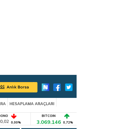
ARA
HESAPLAMA ARAÇLARI
BONO
BITCOIN
0,02
3.069.146
0,00%
0,72%