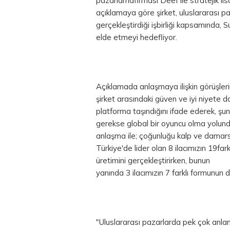
pazarlamafirması Deef ile stratejik li
açıklamaya göre şirket, uluslararası p
gerçekleştirdiği işbirliği kapsamında, S
elde etmeyi hedefliyor.
Açıklamada anlaşmaya ilişkin görüşleri
şirket arasındaki güven ve iyi niyete d
platforma taşındığını ifade ederek, şu
gerekse global bir oyuncu olma yolun
anlaşma ile; çoğunluğu kalp ve damarsa
Türkiye'de lider olan 8 ilacımızın 19far
üretimini gerçekleştirirken, bunun
yanında 3 ilacımızın 7 farklı formunun d
"Uluslararası pazarlarda pek çok anlam