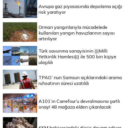
Avrupa gaz piyasasında depolama açığı
risk yaratıyor
Orman yangınlarıyla mücadelede
kullanılan yangın havuzlarının sayısı
artırılıyor
Türk savunma sanayisinin |||Milli
Yetkinlik Hamlesi||| ile 500 bin kişiye
ulaşıldı
TPAO`nun Samsun açıklarındaki arama
ruhsatının süresi uzatıldı
A101’in Carrefour’u devralmasına şartlı
onay! 48 mağaza elden çıkarılacak
KKM bakiyesindeki düşüş devam ediyor