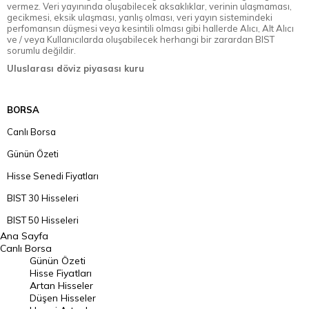
vermez. Veri yayınında oluşabilecek aksaklıklar, verinin ulaşmaması,
gecikmesi, eksik ulaşması, yanlış olması, veri yayın sistemindeki
perfomansın düşmesi veya kesintili olması gibi hallerde Alıcı, Alt Alıcı
ve / veya Kullanıcılarda oluşabilecek herhangi bir zarardan BIST
sorumlu değildir.
Uluslarası döviz piyasası kuru
BORSA
Canlı Borsa
Günün Özeti
Hisse Senedi Fiyatları
BIST 30 Hisseleri
BIST 50 Hisseleri
Ana Sayfa
BIST 100 Hisseleri
Canlı Borsa
Günün Özeti
En Çok Artan Hisseler
Hisse Fiyatları
Artan Hisseler
En Çok Düşen Hisseler
Düşen Hisseler
Hacmi Artanlar