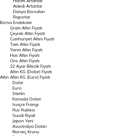
Hacmi Artanlar
Adedi Artanlar
Geçmiş Kapanışlar
Dünya Borsaları
Raporlar
Dünya Borsaları
Borsa
Endeksler
Gram Altın Fiyatı
Raporlar
Çeyrek Altın Fiyatı
Endeksler
Cumhuriyet Altını Fiyatı
Tam Altın Fiyatı
Yarım Altın Fiyatı
DÖVİZ
Has Altın Fiyatı
Ons Altın Fiyatı
Döviz Kuru
22 Ayar Bilezik Fiyatı
Dolar Kuru
Altın KG (Dolar) Fiyatı
Altın
Altın KG (Euro) Fiyatı
Euro Kuru
Dolar
Euro
Pound Kuru
Sterlin
Kanada Doları
Frank Kuru
İsviçre Frangı
Riyal Kuru
Rus Rublesi
Suudi Riyali
Avustralya Doları
Japon Yeni
Avustralya Doları
Danimarka Kronu Kuru
Norveç Kronu