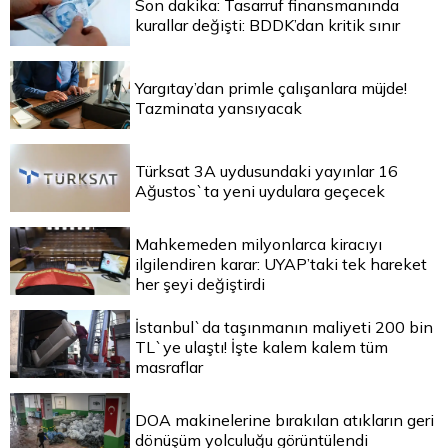
Son dakika: Tasarruf finansmanında
kurallar değişti: BDDK’dan kritik sınır
Yargıtay’dan primle çalışanlara müjde!
Tazminata yansıyacak
Türksat 3A uydusundaki yayınlar 16
Ağustos`ta yeni uydulara geçecek
Mahkemeden milyonlarca kiracıyı
ilgilendiren karar: UYAP’taki tek hareket
her şeyi değiştirdi
İstanbul`da taşınmanın maliyeti 200 bin
TL`ye ulaştı! İşte kalem kalem tüm
masraflar
DOA makinelerine bırakılan atıkların geri
dönüşüm yolculuğu görüntülendi