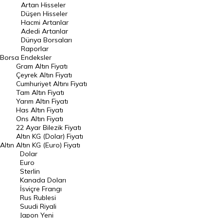
Artan Hisseler
En Çok Düşen Hisseler
Düşen Hisseler
Hacmi Artanlar
Hacmi Artanlar
Adedi Artanlar
Geçmiş Kapanışlar
Dünya Borsaları
Raporlar
Dünya Borsaları
Borsa
Endeksler
Gram Altın Fiyatı
Raporlar
Çeyrek Altın Fiyatı
Endeksler
Cumhuriyet Altını Fiyatı
Tam Altın Fiyatı
Yarım Altın Fiyatı
DÖVİZ
Has Altın Fiyatı
Ons Altın Fiyatı
Döviz Kuru
22 Ayar Bilezik Fiyatı
Dolar Kuru
Altın KG (Dolar) Fiyatı
Altın
Altın KG (Euro) Fiyatı
Euro Kuru
Dolar
Euro
Pound Kuru
Sterlin
Kanada Doları
Frank Kuru
İsviçre Frangı
Riyal Kuru
Rus Rublesi
Suudi Riyali
Avustralya Doları
Japon Yeni