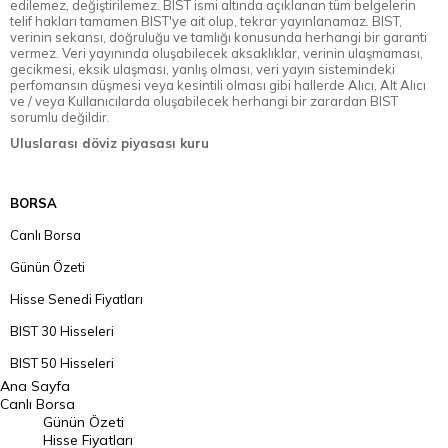
edilemez, değiştirilemez. BIST ismi altında açıklanan tüm belgelerin
telif hakları tamamen BIST'ye ait olup, tekrar yayınlanamaz. BIST,
verinin sekansı, doğruluğu ve tamlığı konusunda herhangi bir garanti
vermez. Veri yayınında oluşabilecek aksaklıklar, verinin ulaşmaması,
gecikmesi, eksik ulaşması, yanlış olması, veri yayın sistemindeki
perfomansın düşmesi veya kesintili olması gibi hallerde Alıcı, Alt Alıcı
ve / veya Kullanıcılarda oluşabilecek herhangi bir zarardan BIST
sorumlu değildir.
Uluslarası döviz piyasası kuru
BORSA
Canlı Borsa
Günün Özeti
Hisse Senedi Fiyatları
BIST 30 Hisseleri
BIST 50 Hisseleri
Ana Sayfa
BIST 100 Hisseleri
Canlı Borsa
Günün Özeti
En Çok Artan Hisseler
Hisse Fiyatları