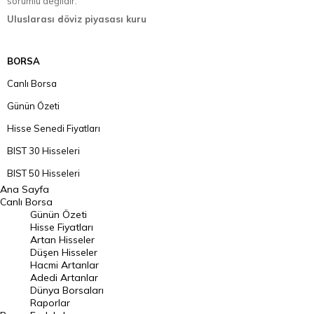
sorumlu değildir.
Uluslarası döviz piyasası kuru
BORSA
Canlı Borsa
Günün Özeti
Hisse Senedi Fiyatları
BIST 30 Hisseleri
BIST 50 Hisseleri
Ana Sayfa
BIST 100 Hisseleri
Canlı Borsa
Günün Özeti
En Çok Artan Hisseler
Hisse Fiyatları
Artan Hisseler
En Çok Düşen Hisseler
Düşen Hisseler
Hacmi Artanlar
Hacmi Artanlar
Adedi Artanlar
Geçmiş Kapanışlar
Dünya Borsaları
Raporlar
Dünya Borsaları