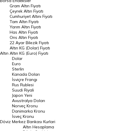
Borsa
Endeksler
Gram Altın Fiyatı
Raporlar
Çeyrek Altın Fiyatı
Endeksler
Cumhuriyet Altını Fiyatı
Tam Altın Fiyatı
Yarım Altın Fiyatı
DÖVİZ
Has Altın Fiyatı
Ons Altın Fiyatı
Döviz Kuru
22 Ayar Bilezik Fiyatı
Dolar Kuru
Altın KG (Dolar) Fiyatı
Altın
Altın KG (Euro) Fiyatı
Euro Kuru
Dolar
Euro
Pound Kuru
Sterlin
Kanada Doları
Frank Kuru
İsviçre Frangı
Riyal Kuru
Rus Rublesi
Suudi Riyali
Avustralya Doları
Japon Yeni
Avustralya Doları
Danimarka Kronu Kuru
Norveç Kronu
Danimarka Kronu
Kanada Doları Kuru
İsveç Kronu
Döviz
Merkez Bankası Kurlari
Norveç Kronu Kuru
Altın Hesaplama