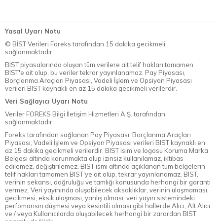
Yasal Uyarı Notu
© BİST Verileri Foreks tarafından 15 dakika gecikmeli
sağlanmaktadır.
BIST piyasalarında oluşan tüm verilere ait telif hakları tamamen
BIST'e ait olup, bu veriler tekrar yayınlanamaz. Pay Piyasası,
Borçlanma Araçları Piyasası, Vadeli İşlem ve Opsiyon Piyasası
verileri BIST kaynaklı en az 15 dakika gecikmeli verilerdir.
Veri Sağlayıcı Uyarı Notu
Veriler FOREKS Bilgi İletişim Hizmetleri A.Ş. tarafından
sağlanmaktadır.
Foreks tarafından sağlanan Pay Piyasası, Borçlanma Araçları
Piyasası, Vadeli İşlem ve Opsiyon Piyasası verileri BIST kaynaklı en
az 15 dakika gecikmeli verilerdir. BIST isim ve logosu Koruma Marka
Belgesi altında korunmakta olup izinsiz kullanılamaz, iktibas
edilemez, değiştirilemez. BIST ismi altında açıklanan tüm belgelerin
telif hakları tamamen BIST'ye ait olup, tekrar yayınlanamaz. BIST,
verinin sekansı, doğruluğu ve tamlığı konusunda herhangi bir garanti
vermez. Veri yayınında oluşabilecek aksaklıklar, verinin ulaşmaması,
gecikmesi, eksik ulaşması, yanlış olması, veri yayın sistemindeki
perfomansın düşmesi veya kesintili olması gibi hallerde Alıcı, Alt Alıcı
ve / veya Kullanıcılarda oluşabilecek herhangi bir zarardan BIST