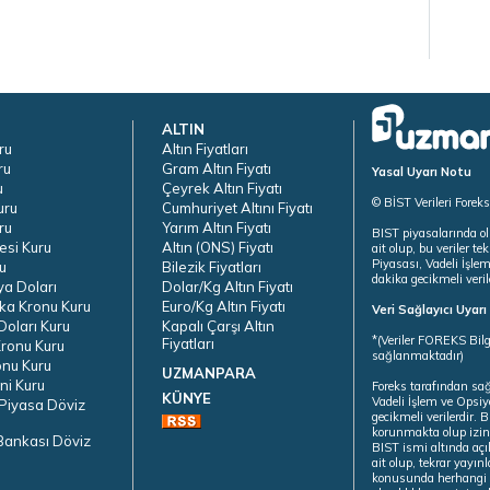
ALTIN
ru
Altın Fiyatları
ru
Gram Altın Fiyatı
Yasal Uyarı Notu
u
Çeyrek Altın Fiyatı
© BİST Verileri Forek
uru
Cumhuriyet Altını Fiyatı
ru
Yarım Altın Fiyatı
BIST piyasalarında ol
esi Kuru
Altın (ONS) Fiyatı
ait olup, bu veriler 
Piyasası, Vadeli İşle
u
Bilezik Fiyatları
dakika gecikmeli veril
ya Doları
Dolar/Kg Altın Fiyatı
ka Kronu Kuru
Euro/Kg Altın Fiyatı
Veri Sağlayıcı Uyar
oları Kuru
Kapalı Çarşı Altın
*(Veriler FOREKS Bilg
Fiyatları
ronu Kuru
sağlanmaktadır)
onu Kuru
UZMANPARA
ni Kuru
Foreks tarafından sa
KÜNYE
Vadeli İşlem ve Opsiy
Piyasa Döviz
gecikmeli verilerdir.
korunmakta olup izins
Bankası Döviz
BIST ismi altında açı
ait olup, tekrar yayı
konusunda herhangi b