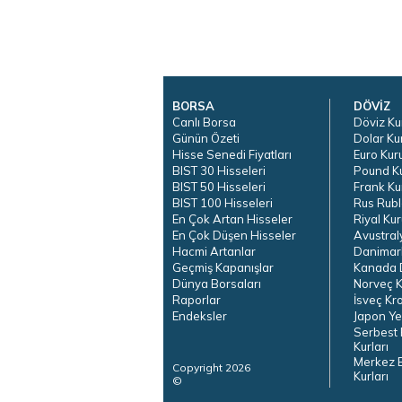
BORSA
DÖVİZ
Canlı Borsa
Döviz Ku
Günün Özeti
Dolar Ku
Hisse Senedi Fiyatları
Euro Kur
BIST 30 Hisseleri
Pound K
BIST 50 Hisseleri
Frank Ku
BIST 100 Hisseleri
Rus Rubl
En Çok Artan Hisseler
Riyal Kur
En Çok Düşen Hisseler
Avustral
Hacmi Artanlar
Danimar
Geçmiş Kapanışlar
Kanada D
Dünya Borsaları
Norveç K
Raporlar
İsveç Kr
Endeksler
Japon Ye
Serbest 
Kurları
Merkez 
Copyright 2026
Kurları
©