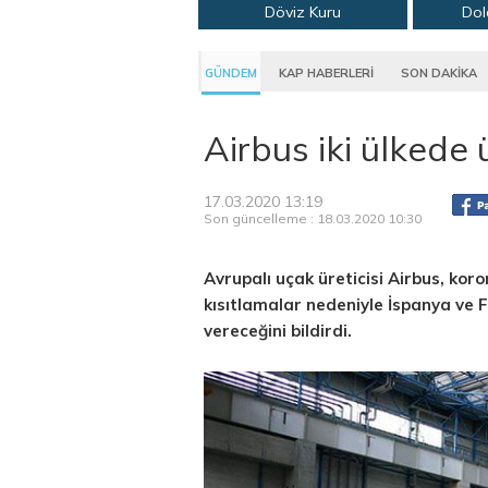
Döviz Kuru
Dol
GÜNDEM
KAP HABERLERİ
SON DAKİKA
Airbus iki ülkede
17.03.2020 13:19
Son güncelleme : 18.03.2020 10:30
Avrupalı uçak üreticisi Airbus, ko
kısıtlamalar nedeniyle İspanya ve 
vereceğini bildirdi.