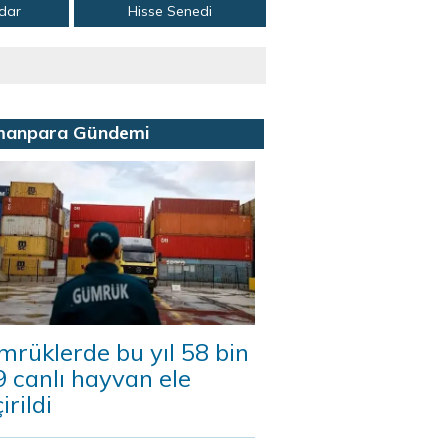
adar
Hisse Senedi
manpara Gündemi
rüklerde bu yıl 58 bin
 canlı hayvan ele
irildi