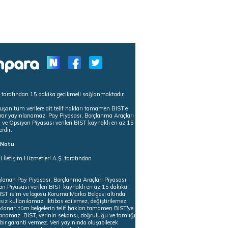
s tarafından 15 dakika gecikmeli sağlanmaktadır.
uşan tüm verilere ait telif hakları tamamen BIST'e
tekrar yayınlanamaz. Pay Piyasası, Borçlanma Araçları
m ve Opsiyon Piyasası verileri BIST kaynaklı en az 15
erdir.
ı Notu
i İletişim Hizmetleri A.Ş. tarafından
ğlanan Pay Piyasası, Borçlanma Araçları Piyasası,
on Piyasası verileri BIST kaynaklı en az 15 dakika
 BIST isim ve logosu Koruma Marka Belgesi altında
iz kullanılamaz, iktibas edilemez, değiştirilemez.
klanan tüm belgelerin telif hakları tamamen BIST'ye
nlanamaz. BIST, verinin sekansı, doğruluğu ve tamlığı
ir garanti vermez. Veri yayınında oluşabilecek