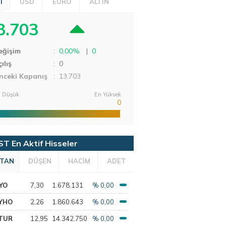
T
USD
EURO
ALTIN
3.703
eğişim
:
0,00%
|
0
ılış
:
0
nceki Kapanış
: 13.703
 Düşük
En Yüksek
0
ST En Aktif Hisseler
TAN
DÜŞEN
HACİM
ADET
YO
7,30
1.678.131
% 0,00
YHO
2,26
1.860.643
% 0,00
TUR
12,95
14.342.750
% 0,00