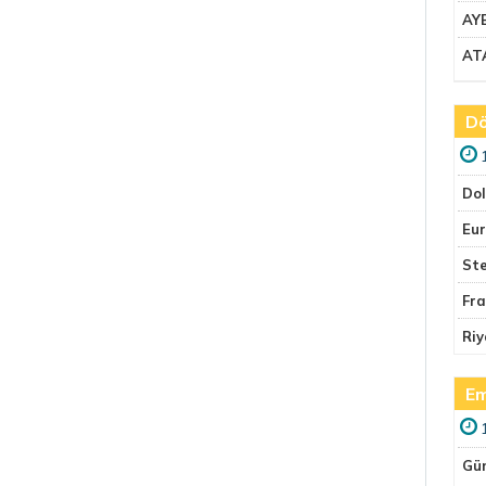
AY
AT
Dö
Do
Eu
Ste
Fr
Riy
Em
Gü