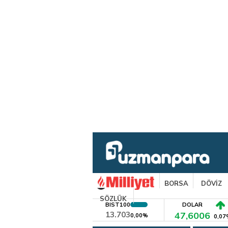
BORSA
DÖVİZ
SÖZLÜK
BIST100
DOLAR
13.703
47,6006
0,00%
0,07