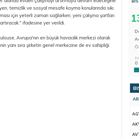
her alanda evden çalışmayı artırmaya devam edeceğine
BIS
ijyen, temizlik ve sosyal mesafe koyma konularında sıkı
1
nması için yeterli zaman sağlarken, yeni çalışma şartları
 artıracak." ifadesine yer verildi.
D
ulouse, Avrupa'nın en büyük havacılık merkezi olarak
Aç
inin yanı sıra şirketin genel merkezine de ev sahipliği
Ö
En
0
BI
AR
AG
AK
AV