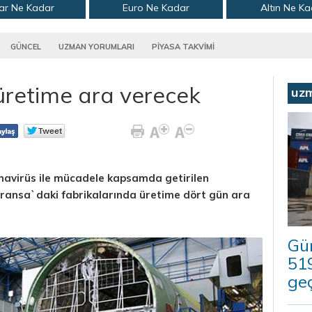
ar Ne Kadar
Euro Ne Kadar
Altın Ne K
GÜNCEL
UZMAN YORUMLARI
PİYASA TAKVİMİ
 üretime ara verecek
uz
ronavirüs ile mücadele kapsamda getirilen
Fransa`daki fabrikalarında üretime dört gün ara
Güm
519
geç