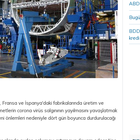
ABD`n
Bugü
BDDK
kredi
n, Fransa ve İspanya'daki fabrikalarında üretim ve
ümetlerin corona virüs salgınının yayılmasını yavaşlatmak
yeni önlemleri nedeniyle dört gün boyunca durdurulacağı