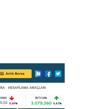
ARA
HESAPLAMA ARAÇLARI
BONO
BITCOIN
0,02
3.079.360
0,00%
0,92%