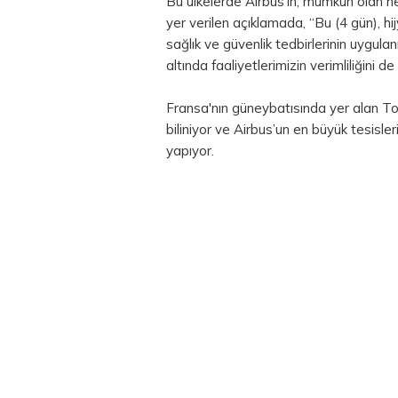
Bu ülkelerde Airbus’ın, mümkün olan 
yer verilen açıklamada, “Bu (4 gün), h
sağlık ve güvenlik tedbirlerinin uygula
altında faaliyetlerimizin verimliliğini de
Fransa'nın güneybatısında yer alan To
biliniyor ve Airbus’un en büyük tesisler
yapıyor.