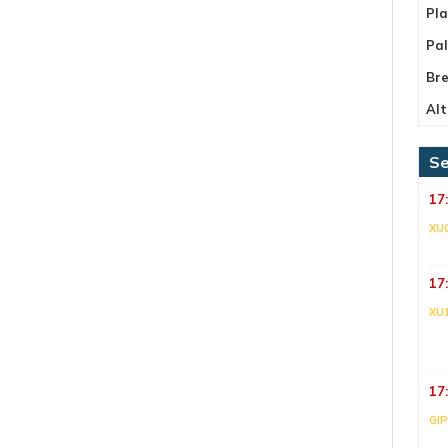
Pla
Pa
Bre
Alt
Se
17
XU
17
XU
17
GI