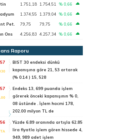
tin
1.751,18
1.754,51
% 0,66
ladyum
1.374,55
1.379,04
% 0,66
nt Pet.
79,75
79,75
% 0,66
ın Ons
4.256,83
4.257,34
% 0,66
ans Raporu
:57
BIST 30 endeksi dünkü
kapanışına göre 21, 53 artarak
030
(% 0.14 ) 15, 528
:57
Endeks 13, 699 puanda işlem
görerek önceki kapanışının % 0,
100
08 üstünde . İşlem hacmi 178,
202.00 milyon TL de
:56
Yüzde 6.89 oranında artışla 62.85
lira fiyatla işlem gören hissede 4,
PTA
949, 989 adet işlem