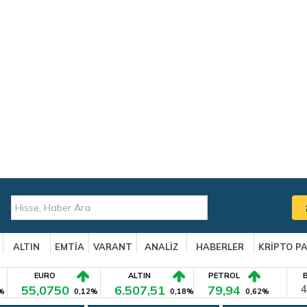
ALTIN
EMTİA
VARANT
ANALİZ
HABERLER
KRİPTO P
EURO
ALTIN
PETROL
55,0750
6.507,51
79,94
4
%
0,12%
0,18%
0,62%