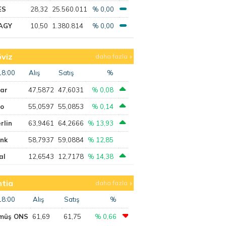
ES
28,32
25.560.011
% 0,00
AGY
10,50
1.380.814
% 0,00
viz
daha fazla
18:00
Alış
Satış
%
lar
47,5872
47,6031
% 0,08
ro
55,0597
55,0853
% 0,14
rlin
63,9461
64,2666
% 13,93
ank
58,7937
59,0884
% 12,85
al
12,6543
12,7178
% 14,38
tia
daha fazla
18:00
Alış
Satış
%
müş ONS
61,69
61,75
% 0,66