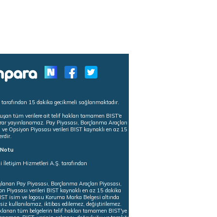
s tarafından 15 dakika gecikmeli sağlanmaktadır.
uşan tüm verilere ait telif hakları tamamen BIST'e
tekrar yayınlanamaz. Pay Piyasası, Borçlanma Araçları
m ve Opsiyon Piyasası verileri BIST kaynaklı en az 15
erdir.
ı Notu
i İletişim Hizmetleri A.Ş. tarafından
ğlanan Pay Piyasası, Borçlanma Araçları Piyasası,
on Piyasası verileri BIST kaynaklı en az 15 dakika
 BIST isim ve logosu Koruma Marka Belgesi altında
iz kullanılamaz, iktibas edilemez, değiştirilemez.
klanan tüm belgelerin telif hakları tamamen BIST'ye