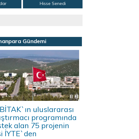
adar
Hisse Senedi
manpara Gündemi
BİTAK`ın uluslararası
aştırmacı programında
tek alan 75 projenin
si İYTE`den