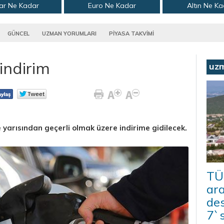
ar Ne Kadar
Euro Ne Kadar
Altın Ne K
GÜNCEL
UZMAN YORUMLARI
PİYASA TAKVİMİ
indirim
uz
 yarısından geçerli olmak üzere indirime gidilecek.
TÜ
ar
des
7`