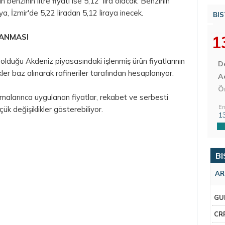
benzinin litre fiyatı ise 5,12 lira olacak. Benzinin
aya, İzmir'de 5,22 liradan 5,12 liraya inecek.
BIS
LANMASI
1
l olduğu Akdeniz piyasasındaki işlenmiş ürün fiyatlarının
D
kler baz alınarak rafineriler tarafından hesaplanıyor.
Aç
Ö
alarınca uygulanan fiyatlar, rekabet ve serbesti
En
ük değişiklikler gösterebiliyor.
1
BI
AR
GU
CR