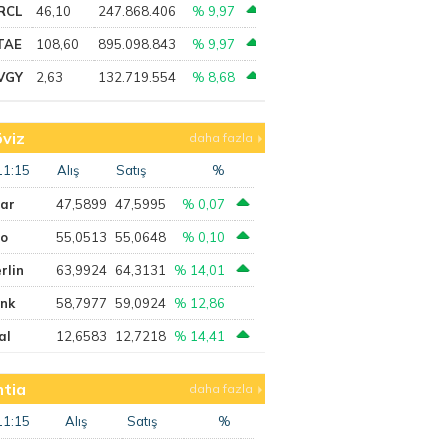
RCL
46,10
247.868.406
% 9,97
TAE
108,60
895.098.843
% 9,97
VGY
2,63
132.719.554
% 8,68
viz
daha fazla
11:15
Alış
Satış
%
lar
47,5899
47,5995
% 0,07
ro
55,0513
55,0648
% 0,10
rlin
63,9924
64,3131
% 14,01
ank
58,7977
59,0924
% 12,86
al
12,6583
12,7218
% 14,41
tia
daha fazla
11:15
Alış
Satış
%