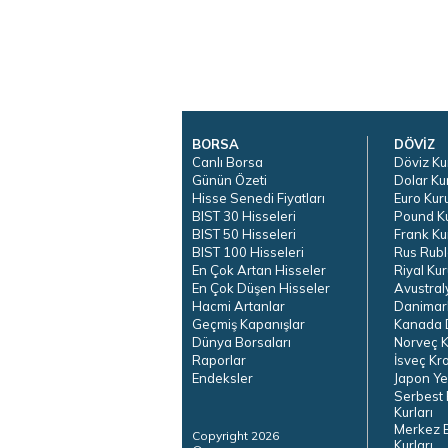
BORSA
DÖVİZ
Canlı Borsa
Döviz Ku
Günün Özeti
Dolar Ku
Hisse Senedi Fiyatları
Euro Kur
BIST 30 Hisseleri
Pound K
BIST 50 Hisseleri
Frank Ku
BIST 100 Hisseleri
Rus Rubl
En Çok Artan Hisseler
Riyal Kur
En Çok Düşen Hisseler
Avustral
Hacmi Artanlar
Danimar
Geçmiş Kapanışlar
Kanada D
Dünya Borsaları
Norveç K
Raporlar
İsveç Kr
Endeksler
Japon Ye
Serbest 
Kurları
Merkez 
Copyright 2026
Kurları