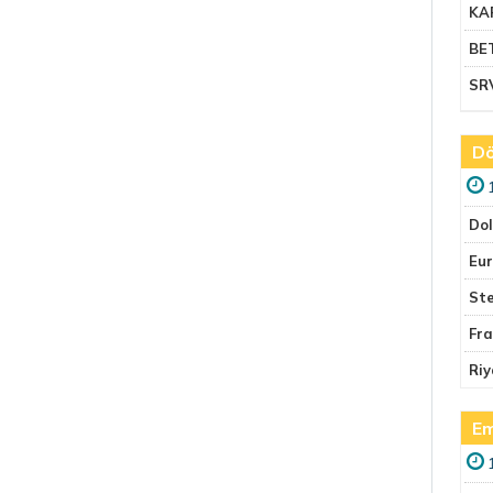
KA
BE
SR
Dö
Do
Eu
Ste
Fr
Riy
Em