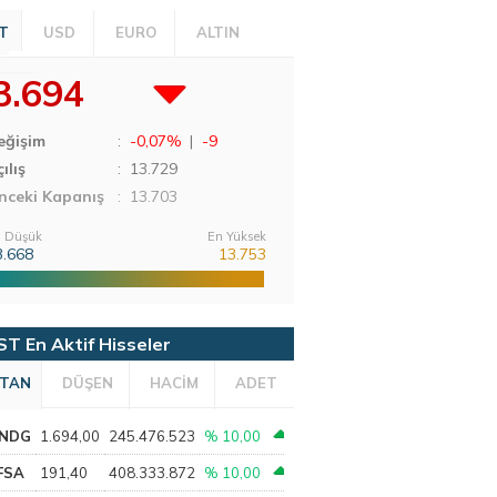
T
USD
EURO
ALTIN
3.694
eğişim
:
-0,07%
|
-9
ılış
:
13.729
nceki Kapanış
: 13.703
 Düşük
En Yüksek
3.668
13.753
ST En Aktif Hisseler
TAN
DÜŞEN
HACİM
ADET
NDG
1.694,00
245.476.523
% 10,00
FSA
191,40
408.333.872
% 10,00