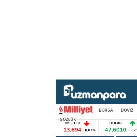
BORSA
DÖVİZ
SÖZLÜK
BIST100
DOLAR
13.694
47,6010
-0,07%
0,07