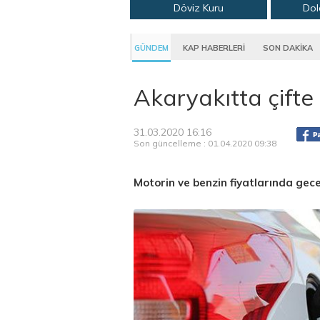
Döviz Kuru
Dol
GÜNDEM
KAP HABERLERİ
SON DAKİKA
Akaryakıtta çifte 
31.03.2020 16:16
Son güncelleme : 01.04.2020 09:38
Motorin ve benzin fiyatlarında gece