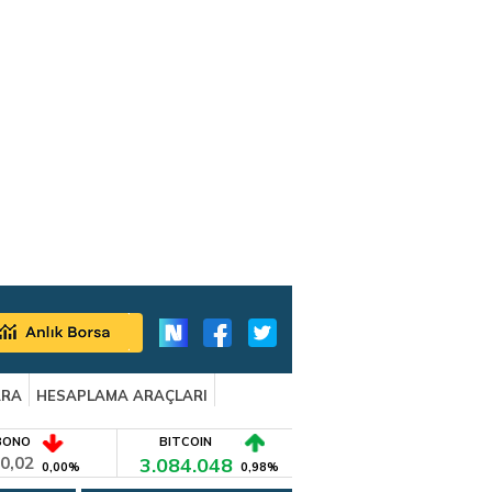
ARA
HESAPLAMA ARAÇLARI
BONO
BITCOIN
0,02
3.084.048
0,00%
0,98%