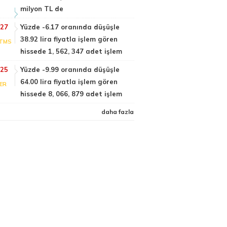
milyon TL de
:27
Yüzde -6.17 oranında düşüşle
38.92 lira fiyatla işlem gören
TMS
hissede 1, 562, 347 adet işlem
:25
Yüzde -9.99 oranında düşüşle
64.00 lira fiyatla işlem gören
DER
hissede 8, 066, 879 adet işlem
daha fazla