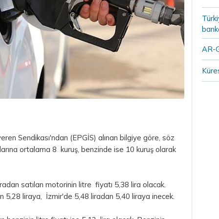
Türki
banka
AR-G
Küres
şveren Sendikası'ndan (EPGİS) alınan bilgiye göre, söz
arına ortalama 8 kuruş, benzinde ise 10 kuruş olarak
dan satılan motorinin litre fiyatı 5,38 lira olacak.
an 5,28 liraya, İzmir'de 5,48 liradan 5,40 liraya inecek.