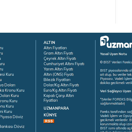
ALTIN
ru
Altın Fiyatları
ru
Gram Altın Fiyatı
Yasal Uyarı Notu
u
Çeyrek Altın Fiyatı
© BİST Verileri Forek
uru
Cumhuriyet Altını Fiyatı
ru
Yarım Altın Fiyatı
BIST piyasalarında ol
esi Kuru
Altın (ONS) Fiyatı
ait olup, bu veriler 
Piyasası, Vadeli İşle
u
Bilezik Fiyatları
dakika gecikmeli veril
ya Doları
Dolar/Kg Altın Fiyatı
ka Kronu Kuru
Euro/Kg Altın Fiyatı
Veri Sağlayıcı Uyar
oları Kuru
Kapalı Çarşı Altın
*(Veriler FOREKS Bilg
Fiyatları
ronu Kuru
sağlanmaktadır)
onu Kuru
UZMANPARA
ni Kuru
Foreks tarafından sa
KÜNYE
Vadeli İşlem ve Opsiy
Piyasa Döviz
gecikmeli verilerdir.
korunmakta olup izins
Bankası Döviz
BIST ismi altında açı