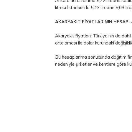
Ankara'da ortalama 5,22 liradan satılan 
litresi İstanbul'da 5,13 liradan 5,03 lir
AKARYAKIT FİYATLARININ HESAP
Akaryakıt fiyatları, Türkiye'nin de dahi
ortalaması ile dolar kurundaki değişikli
Bu hesaplanma sonucunda dağıtım firm
nedeniyle şirketler ve kentlere göre küç