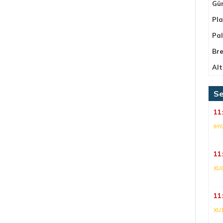
Gü
Pla
Pa
Bre
Alt
Se
11
IHY
11
XU
11
XU