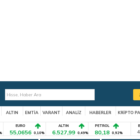
ALTIN
EMTİA
VARANT
ANALİZ
HABERLER
KRİPTO P
EURO
ALTIN
PETROL
55,0656
6.527,99
80,18
4
%
0,10%
0,49%
0,92%