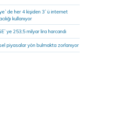
ye`de her 4 kişiden 3`ü internet
cılığı kullanıyor
E`ye 253,5 milyar lira harcandı
el piyasalar yön bulmakta zorlanıyor