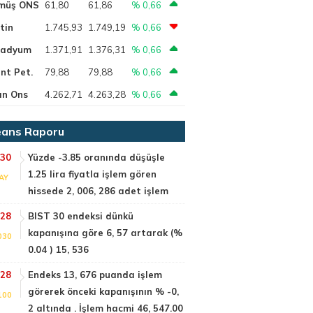
müş ONS
61,80
61,86
% 0,66
tin
1.745,93
1.749,19
% 0,66
ladyum
1.371,91
1.376,31
% 0,66
nt Pet.
79,88
79,88
% 0,66
ın Ons
4.262,71
4.263,28
% 0,66
ans Raporu
:30
Yüzde -3.85 oranında düşüşle
1.25 lira fiyatla işlem gören
AY
hissede 2, 006, 286 adet işlem
:28
BIST 30 endeksi dünkü
kapanışına göre 6, 57 artarak (%
030
0.04 ) 15, 536
:28
Endeks 13, 676 puanda işlem
görerek önceki kapanışının % -0,
100
2 altında . İşlem hacmi 46, 547.00