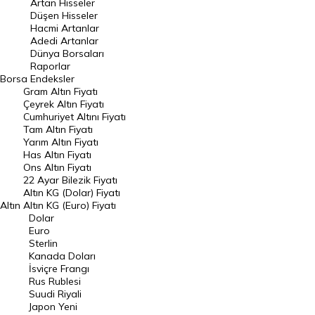
Artan Hisseler
En Çok Düşen Hisseler
Düşen Hisseler
Hacmi Artanlar
Hacmi Artanlar
Adedi Artanlar
Geçmiş Kapanışlar
Dünya Borsaları
Raporlar
Dünya Borsaları
Borsa
Endeksler
Gram Altın Fiyatı
Raporlar
Çeyrek Altın Fiyatı
Endeksler
Cumhuriyet Altını Fiyatı
Tam Altın Fiyatı
Yarım Altın Fiyatı
DÖVİZ
Has Altın Fiyatı
Ons Altın Fiyatı
Döviz Kuru
22 Ayar Bilezik Fiyatı
Dolar Kuru
Altın KG (Dolar) Fiyatı
Altın
Altın KG (Euro) Fiyatı
Euro Kuru
Dolar
Euro
Pound Kuru
Sterlin
Kanada Doları
Frank Kuru
İsviçre Frangı
Riyal Kuru
Rus Rublesi
Suudi Riyali
Avustralya Doları
Japon Yeni