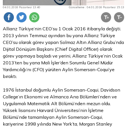
04.01.2016 Pazartesi 13:40
Güncelleme : 04.01.2016 Pazartesi 15:13
Allianz Türkiye’nin CEO’su 1 Ocak 2016 itibarıyla değişti.
2013 yılının Temmuz ayından bu yana Allianz Türkiye
CEO’su olarak görev yapan Solmaz
Altın
Allianz Grubu’nda
Dijital Dönüşüm Başkanı (Chief Digital Officer) olarak
görev yapmaya başladı ve yerini, Allianz Türkiye’nin Ocak
2013’ten bu yana Mali İşler’den Sorumlu Genel Müdür
Yardımcılığı’nı (CFO) yürüten Aylin Somersan-Coqui’ye
bıraktı.
1976 İstanbul doğumlu Aylin Somersan-Coqui, Davidson
College’ın Ekonomi ve Almanca Ana Bölümleri’nden ve
Uygulamalı Matematik Alt Bölümü’nden mezun oldu.
Yüksek lisansını Harvard Üniversitesi’nin İşletme
Bölümü’nde tamamlayan Aylin Somersan-Coqui,
kariyerine 1998 yılında New York’ta, Morgan Stanley