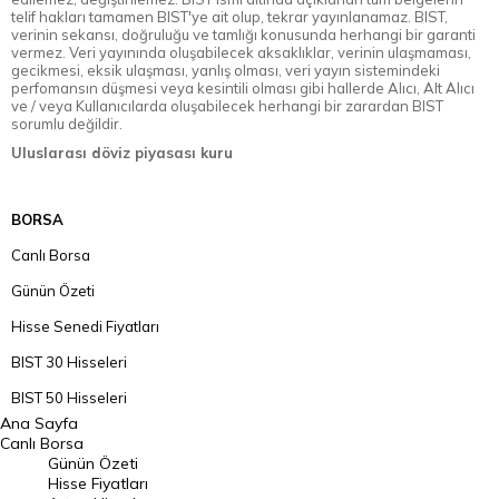
telif hakları tamamen BIST'ye ait olup, tekrar yayınlanamaz. BIST,
verinin sekansı, doğruluğu ve tamlığı konusunda herhangi bir garanti
vermez. Veri yayınında oluşabilecek aksaklıklar, verinin ulaşmaması,
gecikmesi, eksik ulaşması, yanlış olması, veri yayın sistemindeki
perfomansın düşmesi veya kesintili olması gibi hallerde Alıcı, Alt Alıcı
ve / veya Kullanıcılarda oluşabilecek herhangi bir zarardan BIST
sorumlu değildir.
Uluslarası döviz piyasası kuru
BORSA
Canlı Borsa
Günün Özeti
Hisse Senedi Fiyatları
BIST 30 Hisseleri
BIST 50 Hisseleri
Ana Sayfa
BIST 100 Hisseleri
Canlı Borsa
Günün Özeti
En Çok Artan Hisseler
Hisse Fiyatları