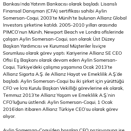
Bankası’nda Yatırım Bankacısı olarak başladı. Lisanslı
Finansal Danışman (CFA) sertifikası sahibi Aylin
Somersan-Coqui, 2003’te Münih’te bulunan Allianz Global
Investors şirketine katıldı. 2005-2010 yılları arasında
PIMCO’nun Münih, Newport Beach ve Londra ofislerinde
çalışan Aylin Somersan-Coqui, son olarak Üst Düzey
Başkan Yardımcısı ve Kurumsal Müşteriler İsviçre
Sorumlusu olarak görev yaptı. Kariyerine Allianz SE CEO
Ofisi Eş Başkanı olarak devam eden Aylin Somersan-
Coqui, Türkiye’deki çalışma yaşamına Ocak 2013’te
Allianz Sigorta A.Ş. ile Allianz Hayat ve Emeklilik A.Ş.’de
başladı. Aylin Somersan-Coqui bu iki şirket için yürüttüğü
CFO ve İcra Kurulu Başkan Vekilliği görevlerine ek olarak,
Temmuz 2013’te Allianz Yaşam ve Emeklilik A.Ş.’nin
CFO’luğunu üstlendi. Aylin Somersan-Coqui, 1 Ocak
2016’dan itibaren Allianz Türkiye CEO’su olarak görev
alıyor.
Aylin Somersan-Coqui’den boşalan CFO pozisyonuna ise,