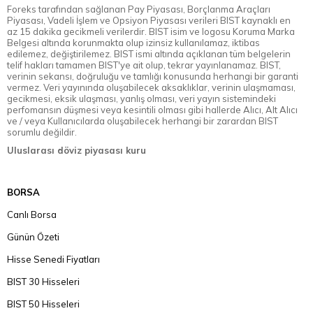
Foreks tarafından sağlanan Pay Piyasası, Borçlanma Araçları
Piyasası, Vadeli İşlem ve Opsiyon Piyasası verileri BIST kaynaklı en
az 15 dakika gecikmeli verilerdir. BIST isim ve logosu Koruma Marka
Belgesi altında korunmakta olup izinsiz kullanılamaz, iktibas
edilemez, değiştirilemez. BIST ismi altında açıklanan tüm belgelerin
telif hakları tamamen BIST'ye ait olup, tekrar yayınlanamaz. BIST,
verinin sekansı, doğruluğu ve tamlığı konusunda herhangi bir garanti
vermez. Veri yayınında oluşabilecek aksaklıklar, verinin ulaşmaması,
gecikmesi, eksik ulaşması, yanlış olması, veri yayın sistemindeki
perfomansın düşmesi veya kesintili olması gibi hallerde Alıcı, Alt Alıcı
ve / veya Kullanıcılarda oluşabilecek herhangi bir zarardan BIST
sorumlu değildir.
Uluslarası döviz piyasası kuru
BORSA
Canlı Borsa
Günün Özeti
Hisse Senedi Fiyatları
BIST 30 Hisseleri
BIST 50 Hisseleri