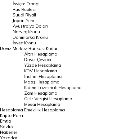
İsviçre Frangı
Riyal Kuru
Rus Rublesi
Suudi Riyali
Avustralya Doları
Japon Yeni
Avustralya Doları
Danimarka Kronu Kuru
Norveç Kronu
Danimarka Kronu
Kanada Doları Kuru
İsveç Kronu
Döviz
Merkez Bankası Kurlari
Norveç Kronu Kuru
Altın Hesaplama
İsveç Kronu Kuru
Döviz Çevirici
Yüzde Hesaplama
Japon Yeni Kuru
KDV Hesaplama
İndirim Hesaplama
Serbest Piyasa Döviz Kurları
Maaş Hesaplama
Kıdem Tazminatı Hesaplama
Merkez Bankası Döviz Kurları
Zam Hesaplama
Gelir Vergisi Hesaplama
ALTIN
Mesai Hesaplama
Hesaplama
Emeklilik Hesaplama
Altın Fiyatları
Kripto Para
Emtia
Gram Altın Fiyatı
Sözlük
Çeyrek Altın Fiyatı
Haberler
Yazarlar