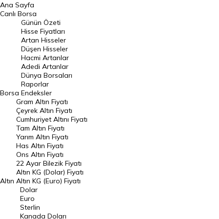
Ana Sayfa
BIST 100 Hisseleri
Canlı Borsa
Günün Özeti
En Çok Artan Hisseler
Hisse Fiyatları
Artan Hisseler
En Çok Düşen Hisseler
Düşen Hisseler
Hacmi Artanlar
Hacmi Artanlar
Adedi Artanlar
Geçmiş Kapanışlar
Dünya Borsaları
Raporlar
Dünya Borsaları
Borsa
Endeksler
Gram Altın Fiyatı
Raporlar
Çeyrek Altın Fiyatı
Endeksler
Cumhuriyet Altını Fiyatı
Tam Altın Fiyatı
Yarım Altın Fiyatı
DÖVİZ
Has Altın Fiyatı
Ons Altın Fiyatı
Döviz Kuru
22 Ayar Bilezik Fiyatı
Dolar Kuru
Altın KG (Dolar) Fiyatı
Altın
Altın KG (Euro) Fiyatı
Euro Kuru
Dolar
Euro
Pound Kuru
Sterlin
Kanada Doları
Frank Kuru