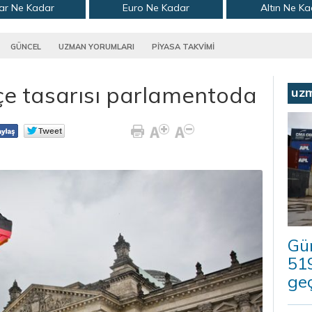
ar Ne Kadar
Euro Ne Kadar
Altın Ne K
GÜNCEL
UZMAN YORUMLARI
PİYASA TAKVİMİ
e tasarısı parlamentoda
uz
Güm
519
geç