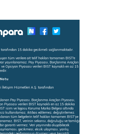
s tarafından 15 dakika gecikmeli sağlanmaktadır.
uşan tüm verilere ait telif hakları tamamen BIST'e
tekrar yayınlanamaz. Pay Piyasası, Borçlanma Araçları
m ve Opsiyon Piyasası verileri BIST kaynaklı en az 15
erdir.
ı Notu
i İletişim Hizmetleri A.Ş. tarafından
ğlanan Pay Piyasası, Borçlanma Araçları Piyasası,
on Piyasası verileri BIST kaynaklı en az 15 dakika
 BIST isim ve logosu Koruma Marka Belgesi altında
iz kullanılamaz, iktibas edilemez, değiştirilemez.
klanan tüm belgelerin telif hakları tamamen BIST'ye
nlanamaz. BIST, verinin sekansı, doğruluğu ve tamlığı
ir garanti vermez. Veri yayınında oluşabilecek
ulaşmaması, gecikmesi, eksik ulaşması, yanlış
stemindeki perfomansın düşmesi veya kesintili