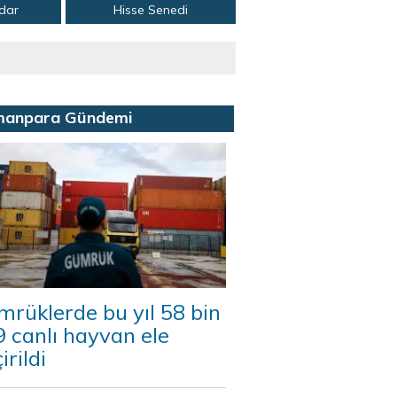
adar
Hisse Senedi
manpara Gündemi
rüklerde bu yıl 58 bin
 canlı hayvan ele
irildi