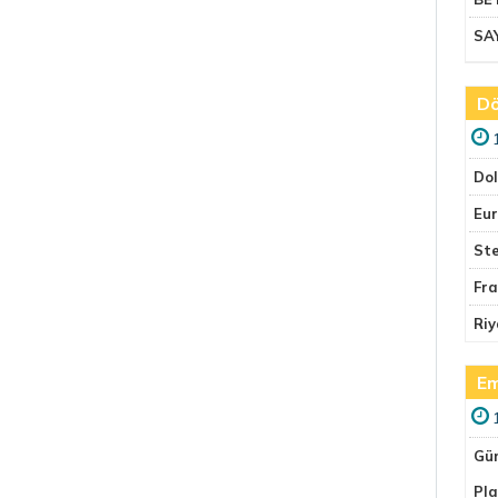
SA
Dö
Do
Eu
Ste
Fr
Riy
Em
Gü
Pla