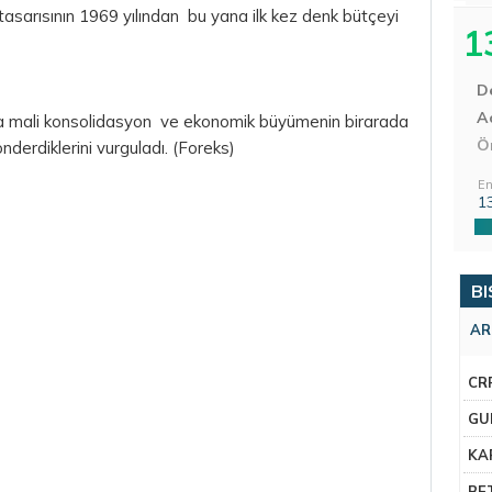
asarısının 1969 yılından bu yana ilk kez denk bütçeyi
1
D
Aç
'ya mali konsolidasyon ve ekonomik büyümenin birarada
Ö
nderdiklerini vurguladı. (Foreks)
En
1
BI
AR
CR
GU
KA
BE