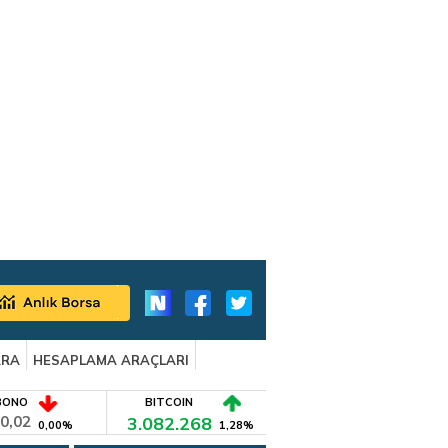
ARA
HESAPLAMA ARAÇLARI
BONO
BITCOIN
0,02
3.082.268
0,00%
1,28%