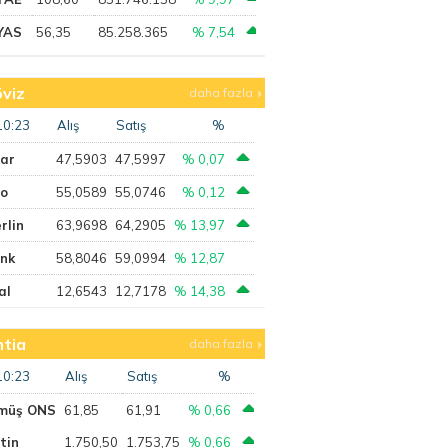
YAS
56,35
85.258.365
% 7,54
viz
daha fazla
10:23
Alış
Satış
%
lar
47,5903
47,5997
% 0,07
ro
55,0589
55,0746
% 0,12
rlin
63,9698
64,2905
% 13,97
ank
58,8046
59,0994
% 12,87
al
12,6543
12,7178
% 14,38
tia
daha fazla
10:23
Alış
Satış
%
müş ONS
61,85
61,91
% 0,66
tin
1.750,50
1.753,75
% 0,66