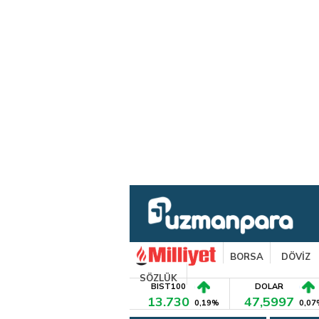
BORSA
DÖVİZ
SÖZLÜK
BIST100
DOLAR
13.730
47,5997
0,19%
0,07