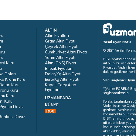
ALTIN
ru
Altın Fiyatları
ru
Gram Altın Fiyatı
Yasal Uyarı Notu
u
Çeyrek Altın Fiyatı
© BİST Verileri Forek
uru
Cumhuriyet Altını Fiyatı
ru
Yarım Altın Fiyatı
BIST piyasalarında ol
esi Kuru
Altın (ONS) Fiyatı
ait olup, bu veriler 
Piyasası, Vadeli İşle
u
Bilezik Fiyatları
dakika gecikmeli veril
ya Doları
Dolar/Kg Altın Fiyatı
ka Kronu Kuru
Euro/Kg Altın Fiyatı
Veri Sağlayıcı Uyar
oları Kuru
Kapalı Çarşı Altın
*(Veriler FOREKS Bilg
Fiyatları
ronu Kuru
sağlanmaktadır)
onu Kuru
UZMANPARA
ni Kuru
Foreks tarafından sa
KÜNYE
Vadeli İşlem ve Opsiy
Piyasa Döviz
gecikmeli verilerdir.
korunmakta olup izins
Bankası Döviz
BIST ismi altında açı
ait olup, tekrar yayı
konusunda herhangi b
aksaklıklar, verinin 
olması, veri yayın si