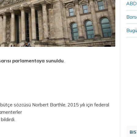
ABD`n
Borsa
Bugü
sarısı parlamentoya sunuldu
.
ütçe sözcüsü Norbert Barthle, 2015 yılı için federal
lamenterler
ildirdi.
BIS