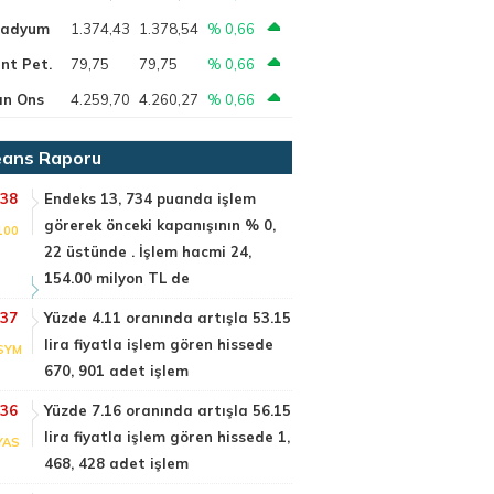
ladyum
1.374,43
1.378,54
% 0,66
nt Pet.
79,75
79,75
% 0,66
ın Ons
4.259,70
4.260,27
% 0,66
ans Raporu
:38
Endeks 13, 734 puanda işlem
görerek önceki kapanışının % 0,
100
22 üstünde . İşlem hacmi 24,
154.00 milyon TL de
:37
Yüzde 4.11 oranında artışla 53.15
lira fiyatla işlem gören hissede
SYM
670, 901 adet işlem
:36
Yüzde 7.16 oranında artışla 56.15
lira fiyatla işlem gören hissede 1,
YAS
468, 428 adet işlem