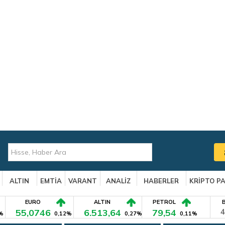
ALTIN
EMTİA
VARANT
ANALİZ
HABERLER
KRİPTO P
EURO
ALTIN
PETROL
55,0746
6.513,64
79,54
4
%
0,12%
0,27%
0,11%