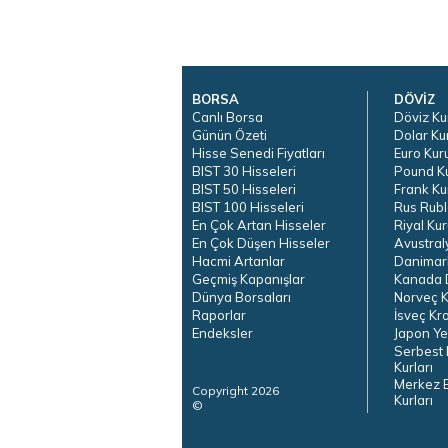
BORSA
DÖVİZ
Canlı Borsa
Döviz Ku
Günün Özeti
Dolar Ku
Hisse Senedi Fiyatları
Euro Kur
BIST 30 Hisseleri
Pound K
BIST 50 Hisseleri
Frank Ku
BIST 100 Hisseleri
Rus Rubl
En Çok Artan Hisseler
Riyal Kur
En Çok Düşen Hisseler
Avustral
Hacmi Artanlar
Danimar
Geçmiş Kapanışlar
Kanada D
Dünya Borsaları
Norveç K
Raporlar
İsveç Kr
Endeksler
Japon Ye
Serbest 
Kurları
Merkez 
Copyright 2026
Kurları
©