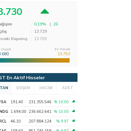
3.730
eğişim
:
0,19%
|
26
ılış
:
13.729
nceki Kapanış
: 13.703
 Düşük
En Yüksek
3.680
13.753
ST En Aktif Hisseler
TAN
DÜŞEN
HACİM
ADET
FSA
191,40
231.355.546
% 10,00
NDG
1.694,00
236.662.641
% 10,00
RCL
46,10
207.884.124
% 9,97
TAE
108,60
851.746.158
% 9,97