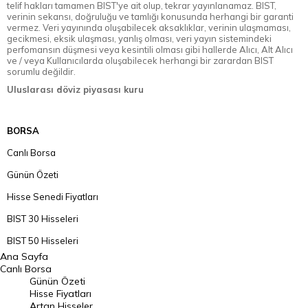
telif hakları tamamen BIST'ye ait olup, tekrar yayınlanamaz. BIST,
verinin sekansı, doğruluğu ve tamlığı konusunda herhangi bir garanti
vermez. Veri yayınında oluşabilecek aksaklıklar, verinin ulaşmaması,
gecikmesi, eksik ulaşması, yanlış olması, veri yayın sistemindeki
perfomansın düşmesi veya kesintili olması gibi hallerde Alıcı, Alt Alıcı
ve / veya Kullanıcılarda oluşabilecek herhangi bir zarardan BIST
sorumlu değildir.
Uluslarası döviz piyasası kuru
BORSA
Canlı Borsa
Günün Özeti
Hisse Senedi Fiyatları
BIST 30 Hisseleri
BIST 50 Hisseleri
Ana Sayfa
BIST 100 Hisseleri
Canlı Borsa
Günün Özeti
En Çok Artan Hisseler
Hisse Fiyatları
Artan Hisseler
En Çok Düşen Hisseler