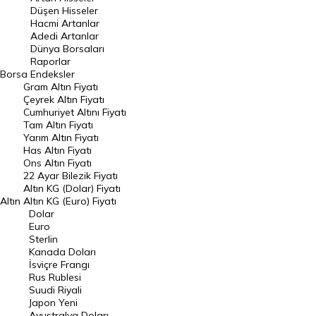
Düşen Hisseler
Hacmi Artanlar
Hacmi Artanlar
Adedi Artanlar
Geçmiş Kapanışlar
Dünya Borsaları
Raporlar
Dünya Borsaları
Borsa
Endeksler
Gram Altın Fiyatı
Raporlar
Çeyrek Altın Fiyatı
Endeksler
Cumhuriyet Altını Fiyatı
Tam Altın Fiyatı
Yarım Altın Fiyatı
DÖVİZ
Has Altın Fiyatı
Ons Altın Fiyatı
Döviz Kuru
22 Ayar Bilezik Fiyatı
Dolar Kuru
Altın KG (Dolar) Fiyatı
Altın
Altın KG (Euro) Fiyatı
Euro Kuru
Dolar
Euro
Pound Kuru
Sterlin
Kanada Doları
Frank Kuru
İsviçre Frangı
Riyal Kuru
Rus Rublesi
Suudi Riyali
Avustralya Doları
Japon Yeni
Avustralya Doları