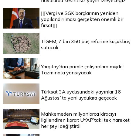
havalarda kesintisiz yayın izleyeceğiz
|||Vergi ve SGK borçlarının yeniden
yapılandırılması gerçekten önemli bir
fırsat|||
TİGEM, 7 bin 350 baş reforme küçükbaş
satacak
Yargıtay’dan primle çalışanlara müjde!
Tazminata yansıyacak
Türksat 3A uydusundaki yayınlar 16
Ağustos`ta yeni uydulara geçecek
Mahkemeden milyonlarca kiracıyı
ilgilendiren karar: UYAP’taki tek hareket
her şeyi değiştirdi