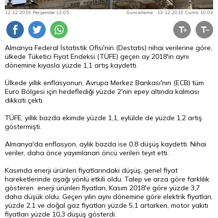
12.12.2019 Perşembe 13:05
Güncelleme : 13.12.2019 Cuma 10:03
Almanya Federal İstatistik Ofisi'nin (Destatis) nihai verilerine göre,
ülkede Tüketici Fiyat Endeksi (TÜFE) geçen ay 2018'in aynı
dönemine kıyasla yüzde 1,1 artış kaydetti.
Ülkede yıllık enflasyonun, Avrupa Merkez Bankası'nın (ECB) tüm
Euro Bölgesi için hedeflediği yüzde 2'nin epey altında kalması
dikkati çekti.
TÜFE, yıllık bazda ekimde yüzde 1,1, eylülde de yüzde 1,2 artış
göstermişti.
Almanya'da enflasyon, aylık bazda ise 0,8 düşüş kaydetti. Nihai
veriler, daha önce yayımlanan öncü verileri teyit etti.
Kasımda enerji ürünleri fiyatlarındaki düşüş, genel fiyat
hareketlerinde aşağı yönlü etkili oldu. Talep ve arza göre farklılık
gösteren enerji ürünleri fiyatları, Kasım 2018'e göre yüzde 3,7
daha düşük oldu. Geçen yılın aynı dönemine göre elektrik fiyatları,
yüzde 2,1 ve doğal gaz fiyatları yüzde 5,1 artarken, motor yakıtı
fiyatları yüzde 10,3 düşüş gösterdi.