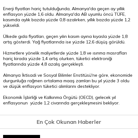
Enerji fiyatları hariç tutulduğunda, Almanya'da geçen ay yıllık
enflasyon yüzde 1,6 oldu. Almanya'da AB uyumlu öncü TÜFE,
kasımda aylık bazda yüzde 0,8 azalırken, yıllık bazda yüzde 1,2
yükseldi.
Ülkede gıda fiyatları, geçen yılın kasım ayına kıyasla yüzde 1,8
artış gösterdi. Yağ fiyatlarında ise yüzde 12,6 düşüş görüldü.
Hizmetlere yönelik maliyetlerde yüzde 1,8 ve ısınma masrafları
hariç kirada yüzde 1,4 artış olurken, tüketici elektroniği
fiyatlarında yüzde 4,8 azalış gerçekleşti.
Almanya İktisadi ve Sosyal Bilimler Enstitüsü'ne göre, ekonomide
durgunluğa rağmen ortalama maaş zamları bu yıl yüzde 3 oldu
ve düşük enflasyon tüketici alımlarını destekliyor.
Ekonomik İşbirliği ve Kalkınma Örgütü (OECD), gelecek yıl
enflasyonun yüzde 1,2 civarında gerçekleşmesini bekliyor.
En Çok Okunan Haberler