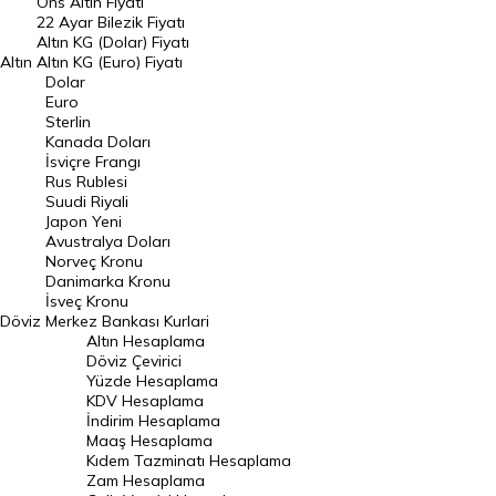
Ons Altın Fiyatı
Döviz Kuru
22 Ayar Bilezik Fiyatı
Dolar Kuru
Altın KG (Dolar) Fiyatı
Altın
Altın KG (Euro) Fiyatı
Euro Kuru
Dolar
Euro
Pound Kuru
Sterlin
Kanada Doları
Frank Kuru
İsviçre Frangı
Riyal Kuru
Rus Rublesi
Suudi Riyali
Avustralya Doları
Japon Yeni
Avustralya Doları
Danimarka Kronu Kuru
Norveç Kronu
Danimarka Kronu
Kanada Doları Kuru
İsveç Kronu
Döviz
Merkez Bankası Kurlari
Norveç Kronu Kuru
Altın Hesaplama
İsveç Kronu Kuru
Döviz Çevirici
Yüzde Hesaplama
Japon Yeni Kuru
KDV Hesaplama
İndirim Hesaplama
Serbest Piyasa Döviz Kurları
Maaş Hesaplama
Kıdem Tazminatı Hesaplama
Merkez Bankası Döviz Kurları
Zam Hesaplama