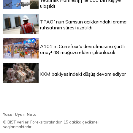
Yetkinlik Hamlesi||| ile 500 bin kişiye
ulaşıldı
TPAO`nun Samsun açıklarındaki arama
ruhsatının süresi uzatıldı
A101’in Carrefour’u devralmasına şartlı
onay! 48 mağaza elden çıkarılacak
KKM bakiyesindeki düşüş devam ediyor
Yasal Uyarı Notu
© BİST Verileri Foreks tarafından 15 dakika gecikmeli
sağlanmaktadır.