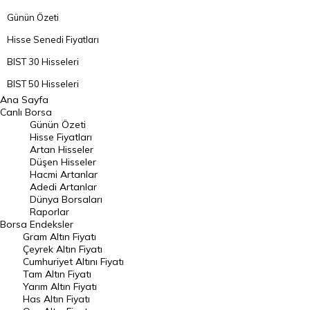
Günün Özeti
Hisse Senedi Fiyatları
BIST 30 Hisseleri
BIST 50 Hisseleri
Ana Sayfa
BIST 100 Hisseleri
Canlı Borsa
Günün Özeti
En Çok Artan Hisseler
Hisse Fiyatları
Artan Hisseler
En Çok Düşen Hisseler
Düşen Hisseler
Hacmi Artanlar
Hacmi Artanlar
Adedi Artanlar
Geçmiş Kapanışlar
Dünya Borsaları
Raporlar
Dünya Borsaları
Borsa
Endeksler
Gram Altın Fiyatı
Raporlar
Çeyrek Altın Fiyatı
Endeksler
Cumhuriyet Altını Fiyatı
Tam Altın Fiyatı
Yarım Altın Fiyatı
DÖVİZ
Has Altın Fiyatı