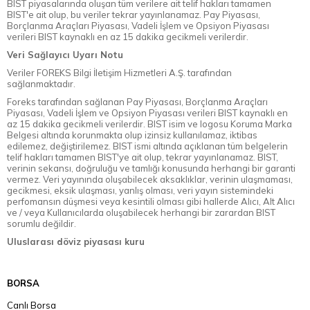
BIST piyasalarında oluşan tüm verilere ait telif hakları tamamen
BIST'e ait olup, bu veriler tekrar yayınlanamaz. Pay Piyasası,
Borçlanma Araçları Piyasası, Vadeli İşlem ve Opsiyon Piyasası
verileri BIST kaynaklı en az 15 dakika gecikmeli verilerdir.
Veri Sağlayıcı Uyarı Notu
Veriler FOREKS Bilgi İletişim Hizmetleri A.Ş. tarafından
sağlanmaktadır.
Foreks tarafından sağlanan Pay Piyasası, Borçlanma Araçları
Piyasası, Vadeli İşlem ve Opsiyon Piyasası verileri BIST kaynaklı en
az 15 dakika gecikmeli verilerdir. BIST isim ve logosu Koruma Marka
Belgesi altında korunmakta olup izinsiz kullanılamaz, iktibas
edilemez, değiştirilemez. BIST ismi altında açıklanan tüm belgelerin
telif hakları tamamen BIST'ye ait olup, tekrar yayınlanamaz. BIST,
verinin sekansı, doğruluğu ve tamlığı konusunda herhangi bir garanti
vermez. Veri yayınında oluşabilecek aksaklıklar, verinin ulaşmaması,
gecikmesi, eksik ulaşması, yanlış olması, veri yayın sistemindeki
perfomansın düşmesi veya kesintili olması gibi hallerde Alıcı, Alt Alıcı
ve / veya Kullanıcılarda oluşabilecek herhangi bir zarardan BIST
sorumlu değildir.
Uluslarası döviz piyasası kuru
BORSA
Canlı Borsa