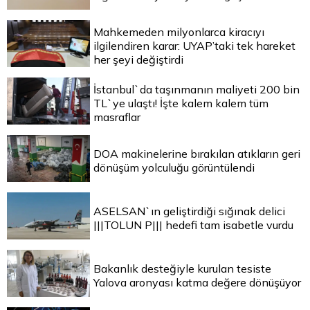
Mahkemeden milyonlarca kiracıyı
ilgilendiren karar: UYAP’taki tek hareket
her şeyi değiştirdi
İstanbul`da taşınmanın maliyeti 200 bin
TL`ye ulaştı! İşte kalem kalem tüm
masraflar
DOA makinelerine bırakılan atıkların geri
dönüşüm yolculuğu görüntülendi
ASELSAN`ın geliştirdiği sığınak delici
|||TOLUN P||| hedefi tam isabetle vurdu
Bakanlık desteğiyle kurulan tesiste
Yalova aronyası katma değere dönüşüyor