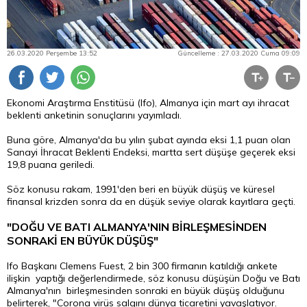
26.03.2020 Perşembe 13:52
Güncelleme : 27.03.2020 Cuma 09:09
Ekonomi Araştırma Enstitüsü (Ifo), Almanya için mart ayı ihracat
beklenti anketinin sonuçlarını yayımladı.
Buna göre, Almanya'da bu yılın şubat ayında eksi 1,1 puan olan
Sanayi İhracat Beklenti Endeksi, martta sert düşüşe geçerek eksi
19,8 puana geriledi.
Söz konusu rakam, 1991'den beri en büyük düşüş ve küresel
finansal krizden sonra da en düşük seviye olarak kayıtlara geçti.
"DOĞU VE BATI ALMANYA'NIN BİRLEŞMESİNDEN
SONRAKİ EN BÜYÜK DÜŞÜŞ"
Ifo Başkanı Clemens Fuest, 2 bin 300 firmanın katıldığı ankete
ilişkin yaptığı değerlendirmede, söz konusu düşüşün Doğu ve Batı
Almanya'nın birleşmesinden sonraki en büyük düşüş olduğunu
belirterek, "Corona virüs salgını dünya ticaretini yavaşlatıyor.