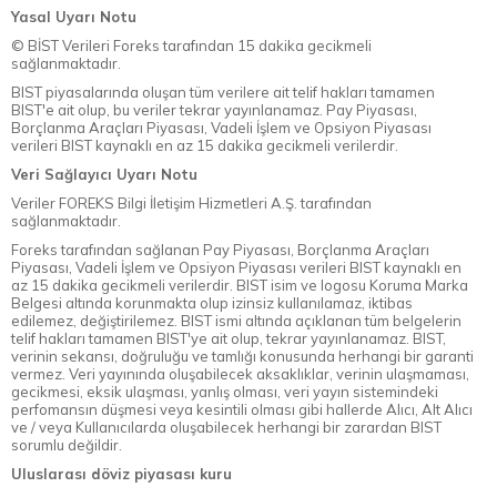
Yasal Uyarı Notu
© BİST Verileri Foreks tarafından 15 dakika gecikmeli
sağlanmaktadır.
BIST piyasalarında oluşan tüm verilere ait telif hakları tamamen
BIST'e ait olup, bu veriler tekrar yayınlanamaz. Pay Piyasası,
Borçlanma Araçları Piyasası, Vadeli İşlem ve Opsiyon Piyasası
verileri BIST kaynaklı en az 15 dakika gecikmeli verilerdir.
Veri Sağlayıcı Uyarı Notu
Veriler FOREKS Bilgi İletişim Hizmetleri A.Ş. tarafından
sağlanmaktadır.
Foreks tarafından sağlanan Pay Piyasası, Borçlanma Araçları
Piyasası, Vadeli İşlem ve Opsiyon Piyasası verileri BIST kaynaklı en
az 15 dakika gecikmeli verilerdir. BIST isim ve logosu Koruma Marka
Belgesi altında korunmakta olup izinsiz kullanılamaz, iktibas
edilemez, değiştirilemez. BIST ismi altında açıklanan tüm belgelerin
telif hakları tamamen BIST'ye ait olup, tekrar yayınlanamaz. BIST,
verinin sekansı, doğruluğu ve tamlığı konusunda herhangi bir garanti
vermez. Veri yayınında oluşabilecek aksaklıklar, verinin ulaşmaması,
gecikmesi, eksik ulaşması, yanlış olması, veri yayın sistemindeki
perfomansın düşmesi veya kesintili olması gibi hallerde Alıcı, Alt Alıcı
ve / veya Kullanıcılarda oluşabilecek herhangi bir zarardan BIST
sorumlu değildir.
Uluslarası döviz piyasası kuru