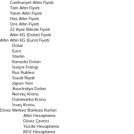
Endeksler
Cumhuriyet Altını Fiyatı
Tam Altın Fiyatı
Yarım Altın Fiyatı
DÖVİZ
Has Altın Fiyatı
Ons Altın Fiyatı
Döviz Kuru
22 Ayar Bilezik Fiyatı
Dolar Kuru
Altın KG (Dolar) Fiyatı
Altın
Altın KG (Euro) Fiyatı
Euro Kuru
Dolar
Euro
Pound Kuru
Sterlin
Kanada Doları
Frank Kuru
İsviçre Frangı
Riyal Kuru
Rus Rublesi
Suudi Riyali
Avustralya Doları
Japon Yeni
Avustralya Doları
Danimarka Kronu Kuru
Norveç Kronu
Danimarka Kronu
Kanada Doları Kuru
İsveç Kronu
Döviz
Merkez Bankası Kurlari
Norveç Kronu Kuru
Altın Hesaplama
İsveç Kronu Kuru
Döviz Çevirici
Yüzde Hesaplama
Japon Yeni Kuru
KDV Hesaplama