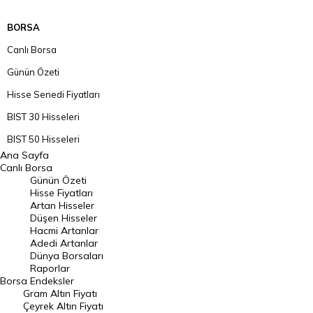
BORSA
Canlı Borsa
Günün Özeti
Hisse Senedi Fiyatları
BIST 30 Hisseleri
BIST 50 Hisseleri
Ana Sayfa
BIST 100 Hisseleri
Canlı Borsa
Günün Özeti
En Çok Artan Hisseler
Hisse Fiyatları
Artan Hisseler
En Çok Düşen Hisseler
Düşen Hisseler
Hacmi Artanlar
Hacmi Artanlar
Adedi Artanlar
Geçmiş Kapanışlar
Dünya Borsaları
Raporlar
Dünya Borsaları
Borsa
Endeksler
Gram Altın Fiyatı
Raporlar
Çeyrek Altın Fiyatı