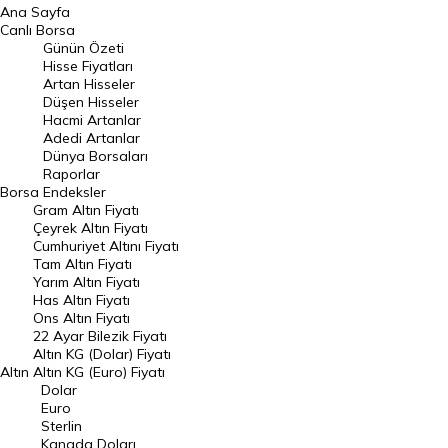
Ana Sayfa
BIST 100 Hisseleri
Canlı Borsa
Günün Özeti
En Çok Artan Hisseler
Hisse Fiyatları
Artan Hisseler
En Çok Düşen Hisseler
Düşen Hisseler
Hacmi Artanlar
Hacmi Artanlar
Adedi Artanlar
Geçmiş Kapanışlar
Dünya Borsaları
Raporlar
Dünya Borsaları
Borsa
Endeksler
Gram Altın Fiyatı
Raporlar
Çeyrek Altın Fiyatı
Endeksler
Cumhuriyet Altını Fiyatı
Tam Altın Fiyatı
Yarım Altın Fiyatı
DÖVİZ
Has Altın Fiyatı
Ons Altın Fiyatı
Döviz Kuru
22 Ayar Bilezik Fiyatı
Dolar Kuru
Altın KG (Dolar) Fiyatı
Altın
Altın KG (Euro) Fiyatı
Euro Kuru
Dolar
Euro
Pound Kuru
Sterlin
Kanada Doları
Frank Kuru