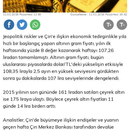
11.01.2016 Pazartesi 11:49
Güncelleme : 11.01.2016 Pazartesi 16:42
Jeopolitik riskler ve Çin'e ilişkin ekonomik tedirginlikle yıla
hızlı bir başlangıç yapan altının gram fiyatı, yılın ilk
haftasında yüzde 8 değer kazanarak haftayı 107,26
liradan tamamlamıştı. Altının gram fiyatı, bugün
uluslararası piyasalarda dolar/TL'deki yükselişin etkisiyle
108,35 lirayla 2,5 ayın en yüksek seviyesini gördükten
sonra şu dakikalarda 107 lira seviyelerinde dengelendi.
2015 yılının son gününde 161 liradan satılan
çeyrek altın
ise 175 liraya ulaştı. Böylece çeyrek
altın fiyatları
11
günde 14 lira birden arttı.
Analistler, Çin'de büyümeye ilişkin endişeler ve yuanın
geçen hafta Çin Merkez Bankası tarafından devalüe