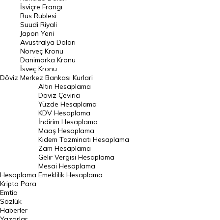
İsviçre Frangı
Riyal Kuru
Rus Rublesi
Suudi Riyali
Avustralya Doları
Japon Yeni
Avustralya Doları
Danimarka Kronu Kuru
Norveç Kronu
Danimarka Kronu
Kanada Doları Kuru
İsveç Kronu
Döviz
Merkez Bankası Kurlari
Norveç Kronu Kuru
Altın Hesaplama
İsveç Kronu Kuru
Döviz Çevirici
Yüzde Hesaplama
Japon Yeni Kuru
KDV Hesaplama
İndirim Hesaplama
Serbest Piyasa Döviz Kurları
Maaş Hesaplama
Kıdem Tazminatı Hesaplama
Merkez Bankası Döviz Kurları
Zam Hesaplama
Gelir Vergisi Hesaplama
ALTIN
Mesai Hesaplama
Hesaplama
Emeklilik Hesaplama
Altın Fiyatları
Kripto Para
Emtia
Gram Altın Fiyatı
Sözlük
Çeyrek Altın Fiyatı
Haberler
Yazarlar