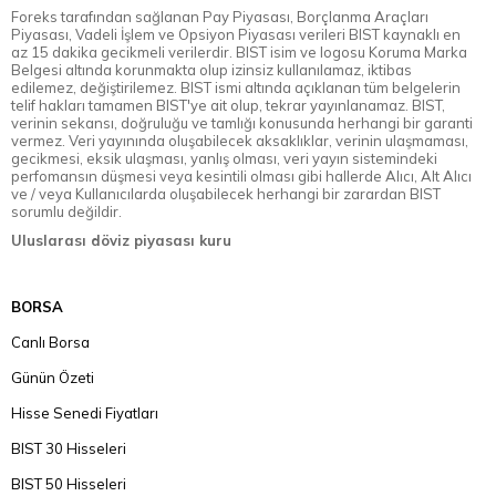
Foreks tarafından sağlanan Pay Piyasası, Borçlanma Araçları
Piyasası, Vadeli İşlem ve Opsiyon Piyasası verileri BIST kaynaklı en
az 15 dakika gecikmeli verilerdir. BIST isim ve logosu Koruma Marka
Belgesi altında korunmakta olup izinsiz kullanılamaz, iktibas
edilemez, değiştirilemez. BIST ismi altında açıklanan tüm belgelerin
telif hakları tamamen BIST'ye ait olup, tekrar yayınlanamaz. BIST,
verinin sekansı, doğruluğu ve tamlığı konusunda herhangi bir garanti
vermez. Veri yayınında oluşabilecek aksaklıklar, verinin ulaşmaması,
gecikmesi, eksik ulaşması, yanlış olması, veri yayın sistemindeki
perfomansın düşmesi veya kesintili olması gibi hallerde Alıcı, Alt Alıcı
ve / veya Kullanıcılarda oluşabilecek herhangi bir zarardan BIST
sorumlu değildir.
Uluslarası döviz piyasası kuru
BORSA
Canlı Borsa
Günün Özeti
Hisse Senedi Fiyatları
BIST 30 Hisseleri
BIST 50 Hisseleri