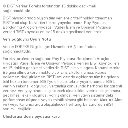
© BİST Verileri Foreks tarafından 15 dakika gecikmeli
sağlanmaktadır.
BIST piyasalarında oluşan tüm verilere ait telif hakları tamamen
BIST'e ait olup, bu veriler tekrar yayınlanamaz. Pay Piyasası,
Borçlanma Araçları Piyasası, Vadeli İşlem ve Opsiyon Piyasası
verileri BIST kaynaklı en az 15 dakika gecikmeli verilerdir.
Veri Sağlayıcı Uyarı Notu
Veriler FOREKS Bilgi İletişim Hizmetleri A.Ş. tarafından
sağlanmaktadır.
Foreks tarafından sağlanan Pay Piyasası, Borçlanma Araçları
Piyasası, Vadeli İşlem ve Opsiyon Piyasası verileri BIST kaynaklı en
az 15 dakika gecikmeli verilerdir. BIST isim ve logosu Koruma Marka
Belgesi altında korunmakta olup izinsiz kullanılamaz, iktibas
edilemez, değiştirilemez. BIST ismi altında açıklanan tüm belgelerin
telif hakları tamamen BIST'ye ait olup, tekrar yayınlanamaz. BIST,
verinin sekansı, doğruluğu ve tamlığı konusunda herhangi bir garanti
vermez. Veri yayınında oluşabilecek aksaklıklar, verinin ulaşmaması,
gecikmesi, eksik ulaşması, yanlış olması, veri yayın sistemindeki
perfomansın düşmesi veya kesintili olması gibi hallerde Alıcı, Alt Alıcı
ve / veya Kullanıcılarda oluşabilecek herhangi bir zarardan BIST
sorumlu değildir.
Uluslarası döviz piyasası kuru