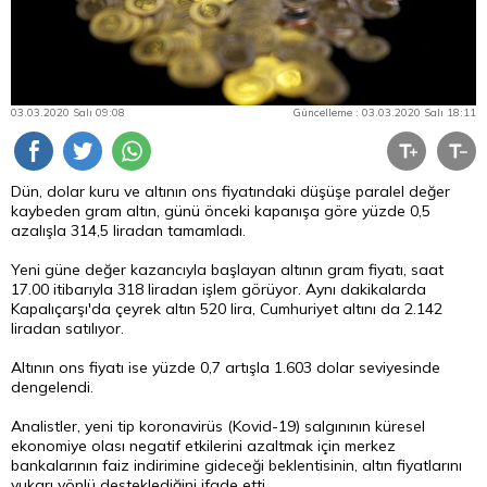
03.03.2020 Salı 09:08
Güncelleme : 03.03.2020 Salı 18:11
Dün, dolar kuru ve altının ons fiyatındaki düşüşe paralel değer
kaybeden gram altın, günü önceki kapanışa göre yüzde 0,5
azalışla 314,5 liradan tamamladı.
Yeni güne değer kazancıyla başlayan altının gram fiyatı, saat
17.00 itibarıyla 318 liradan işlem görüyor. Aynı dakikalarda
Kapalıçarşı'da çeyrek altın 520 lira, Cumhuriyet altını da 2.142
liradan satılıyor.
Altının ons fiyatı ise yüzde 0,7 artışla 1.603 dolar seviyesinde
dengelendi.
Analistler, yeni tip koronavirüs (Kovid-19) salgınının küresel
ekonomiye olası negatif etkilerini azaltmak için merkez
bankalarının faiz indirimine gideceği beklentisinin, altın fiyatlarını
yukarı yönlü desteklediğini ifade etti.