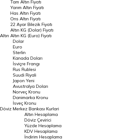
Tam Altın Fiyatı
Yarım Altın Fiyatı
DÖVİZ
Has Altın Fiyatı
Ons Altın Fiyatı
Döviz Kuru
22 Ayar Bilezik Fiyatı
Dolar Kuru
Altın KG (Dolar) Fiyatı
Altın
Altın KG (Euro) Fiyatı
Euro Kuru
Dolar
Euro
Pound Kuru
Sterlin
Kanada Doları
Frank Kuru
İsviçre Frangı
Riyal Kuru
Rus Rublesi
Suudi Riyali
Avustralya Doları
Japon Yeni
Avustralya Doları
Danimarka Kronu Kuru
Norveç Kronu
Danimarka Kronu
Kanada Doları Kuru
İsveç Kronu
Döviz
Merkez Bankası Kurlari
Norveç Kronu Kuru
Altın Hesaplama
İsveç Kronu Kuru
Döviz Çevirici
Yüzde Hesaplama
Japon Yeni Kuru
KDV Hesaplama
İndirim Hesaplama
Serbest Piyasa Döviz Kurları