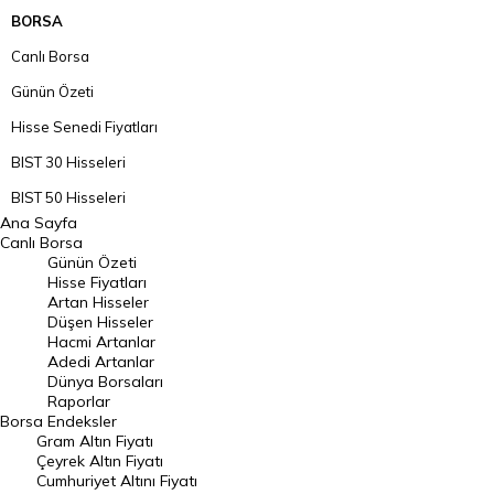
BORSA
Canlı Borsa
Günün Özeti
Hisse Senedi Fiyatları
BIST 30 Hisseleri
BIST 50 Hisseleri
Ana Sayfa
BIST 100 Hisseleri
Canlı Borsa
Günün Özeti
En Çok Artan Hisseler
Hisse Fiyatları
Artan Hisseler
En Çok Düşen Hisseler
Düşen Hisseler
Hacmi Artanlar
Hacmi Artanlar
Adedi Artanlar
Geçmiş Kapanışlar
Dünya Borsaları
Raporlar
Dünya Borsaları
Borsa
Endeksler
Gram Altın Fiyatı
Raporlar
Çeyrek Altın Fiyatı
Endeksler
Cumhuriyet Altını Fiyatı