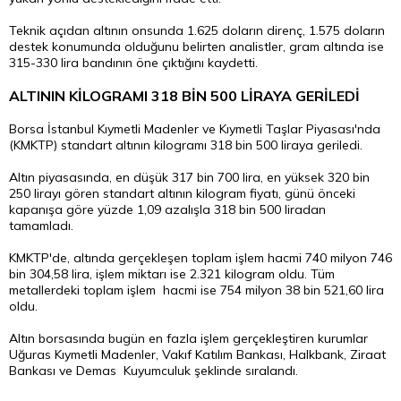
Teknik açıdan altının onsunda 1.625 doların direnç, 1.575 doların
destek konumunda olduğunu belirten analistler, gram altında ise
315-330 lira bandının öne çıktığını kaydetti.
ALTININ KİLOGRAMI 318 BİN 500 LİRAYA GERİLEDİ
Borsa İstanbul Kıymetli Madenler ve Kıymetli Taşlar Piyasası'nda
(KMKTP) standart altının kilogramı 318 bin 500 liraya geriledi.
Altın piyasasında, en düşük 317 bin 700 lira, en yüksek 320 bin
250 lirayı gören standart altının kilogram fiyatı, günü önceki
kapanışa göre yüzde 1,09 azalışla 318 bin 500 liradan
tamamladı.
KMKTP'de, altında gerçekleşen toplam işlem hacmi 740 milyon 746
bin 304,58 lira, işlem miktarı ise 2.321 kilogram oldu. Tüm
metallerdeki toplam işlem hacmi ise 754 milyon 38 bin 521,60 lira
oldu.
Altın borsasında bugün en fazla işlem gerçekleştiren kurumlar
Uğuras Kıymetli Madenler, Vakıf Katılım Bankası, Halkbank, Ziraat
Bankası ve Demas Kuyumculuk şeklinde sıralandı.