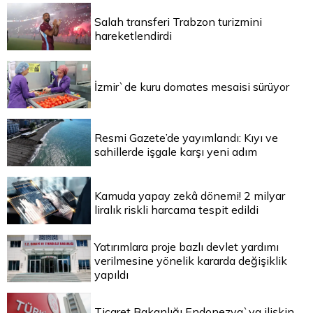
Salah transferi Trabzon turizmini
hareketlendirdi
İzmir`de kuru domates mesaisi sürüyor
Resmi Gazete’de yayımlandı: Kıyı ve
sahillerde işgale karşı yeni adım
Kamuda yapay zekâ dönemi! 2 milyar
liralık riskli harcama tespit edildi
Yatırımlara proje bazlı devlet yardımı
verilmesine yönelik kararda değişiklik
yapıldı
Ticaret Bakanlığı Endonezya`ya ilişkin