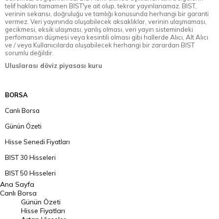
telif hakları tamamen BIST'ye ait olup, tekrar yayınlanamaz. BIST,
verinin sekansı, doğruluğu ve tamlığı konusunda herhangi bir garanti
vermez. Veri yayınında oluşabilecek aksaklıklar, verinin ulaşmaması,
gecikmesi, eksik ulaşması, yanlış olması, veri yayın sistemindeki
perfomansın düşmesi veya kesintili olması gibi hallerde Alıcı, Alt Alıcı
ve / veya Kullanıcılarda oluşabilecek herhangi bir zarardan BIST
sorumlu değildir.
Uluslarası döviz piyasası kuru
BORSA
Canlı Borsa
Günün Özeti
Hisse Senedi Fiyatları
BIST 30 Hisseleri
BIST 50 Hisseleri
Ana Sayfa
BIST 100 Hisseleri
Canlı Borsa
Günün Özeti
En Çok Artan Hisseler
Hisse Fiyatları