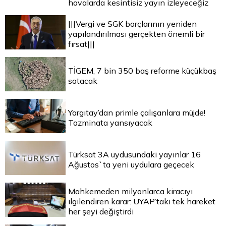
havalarda kesintisiz yayın izleyeceğiz
|||Vergi ve SGK borçlarının yeniden
yapılandırılması gerçekten önemli bir
fırsat|||
TİGEM, 7 bin 350 baş reforme küçükbaş
satacak
Yargıtay’dan primle çalışanlara müjde!
Tazminata yansıyacak
Türksat 3A uydusundaki yayınlar 16
Ağustos`ta yeni uydulara geçecek
Mahkemeden milyonlarca kiracıyı
ilgilendiren karar: UYAP’taki tek hareket
her şeyi değiştirdi