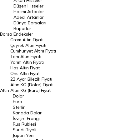
Artan Hisseler
En Çok Düşen Hisseler
Düşen Hisseler
Hacmi Artanlar
Hacmi Artanlar
Adedi Artanlar
Geçmiş Kapanışlar
Dünya Borsaları
Raporlar
Dünya Borsaları
Borsa
Endeksler
Gram Altın Fiyatı
Raporlar
Çeyrek Altın Fiyatı
Endeksler
Cumhuriyet Altını Fiyatı
Tam Altın Fiyatı
Yarım Altın Fiyatı
DÖVİZ
Has Altın Fiyatı
Ons Altın Fiyatı
Döviz Kuru
22 Ayar Bilezik Fiyatı
Dolar Kuru
Altın KG (Dolar) Fiyatı
Altın
Altın KG (Euro) Fiyatı
Euro Kuru
Dolar
Euro
Pound Kuru
Sterlin
Kanada Doları
Frank Kuru
İsviçre Frangı
Riyal Kuru
Rus Rublesi
Suudi Riyali
Avustralya Doları
Japon Yeni