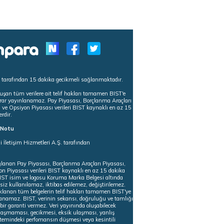
s tarafından 15 dakika gecikmeli sağlanmaktadır.
uşan tüm verilere ait telif hakları tamamen BIST'e
tekrar yayınlanamaz. Pay Piyasası, Borçlanma Araçları
m ve Opsiyon Piyasası verileri BIST kaynaklı en az 15
erdir.
ı Notu
i İletişim Hizmetleri A.Ş. tarafından
ğlanan Pay Piyasası, Borçlanma Araçları Piyasası,
on Piyasası verileri BIST kaynaklı en az 15 dakika
 BIST isim ve logosu Koruma Marka Belgesi altında
iz kullanılamaz, iktibas edilemez, değiştirilemez.
klanan tüm belgelerin telif hakları tamamen BIST'ye
nlanamaz. BIST, verinin sekansı, doğruluğu ve tamlığı
ir garanti vermez. Veri yayınında oluşabilecek
ulaşmaması, gecikmesi, eksik ulaşması, yanlış
stemindeki perfomansın düşmesi veya kesintili