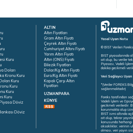
ALTIN
ru
Altın Fiyatları
ru
Gram Altın Fiyatı
Yasal Uyarı Notu
u
Çeyrek Altın Fiyatı
© BİST Verileri Forek
uru
Cumhuriyet Altını Fiyatı
ru
Yarım Altın Fiyatı
BIST piyasalarında ol
esi Kuru
Altın (ONS) Fiyatı
ait olup, bu veriler 
Piyasası, Vadeli İşle
u
Bilezik Fiyatları
dakika gecikmeli veril
ya Doları
Dolar/Kg Altın Fiyatı
ka Kronu Kuru
Euro/Kg Altın Fiyatı
Veri Sağlayıcı Uyar
oları Kuru
Kapalı Çarşı Altın
*(Veriler FOREKS Bilg
Fiyatları
ronu Kuru
sağlanmaktadır)
onu Kuru
UZMANPARA
ni Kuru
Foreks tarafından sa
KÜNYE
Vadeli İşlem ve Opsiy
Piyasa Döviz
gecikmeli verilerdir.
korunmakta olup izins
Bankası Döviz
BIST ismi altında açı
ait olup, tekrar yayı
konusunda herhangi b
aksaklıklar, verinin 
olması, veri yayın si