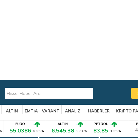
ALTIN
EMTİA
VARANT
ANALİZ
HABERLER
KRİPTO P
EURO
ALTIN
PETROL
55,0386
6.545,38
83,85
4
%
0,05%
0,81%
1,65%