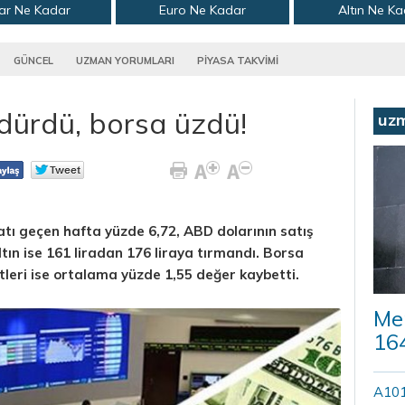
ar Ne Kadar
Euro Ne Kadar
Altın Ne K
GÜNCEL
UZMAN YORUMLARI
PİYASA TAKVİMİ
ldürdü, borsa üzdü!
uz
yatı geçen hafta yüzde 6,72, ABD dolarının satış
ltın ise 161 liradan 176 liraya tırmandı. Borsa
tleri ise ortalama yüzde 1,55 değer kaybetti.
Mer
164
A101’