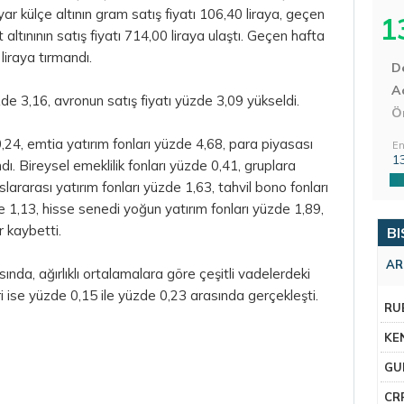
ar külçe altının gram satış fiyatı 106,40 liraya, geçen
1
altınının satış fiyatı 714,00 liraya ulaştı. Geçen hafta
liraya tırmandı.
D
Aç
de 3,16, avronun satış fiyatı yüzde 3,09 yükseldi.
Ö
,24, emtia yatırım fonları yüzde 4,68, para piyasası
En
1
ı. Bireysel emeklilik fonları yüzde 0,41, gruplara
uslararası yatırım fonları yüzde 1,63,
tahvil
bono fonları
e 1,13, hisse senedi yoğun yatırım fonları yüzde 1,89,
 kaybetti.
BI
AR
nda, ağırlıklı ortalamalara göre çeşitli vadelerdeki
eri ise yüzde 0,15 ile yüzde 0,23 arasında gerçekleşti.
RU
KE
GU
CR