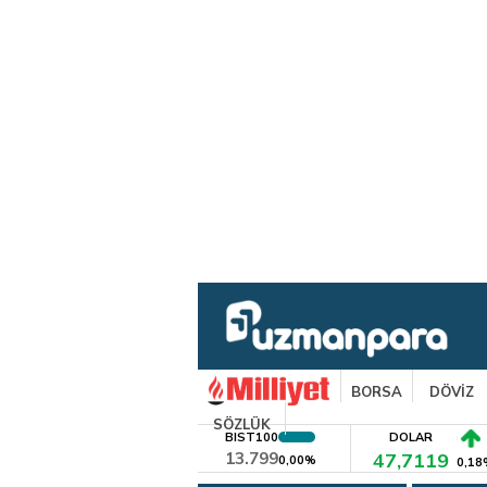
BORSA
DÖVİZ
SÖZLÜK
BIST100
DOLAR
13.799
47,7119
0,00%
0,18