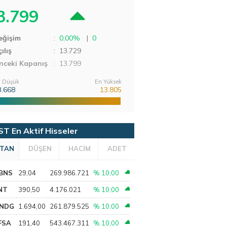
3.799
eğişim
:
0,00%
|
0
ılış
:
13.729
nceki Kapanış
: 13.799
 Düşük
En Yüksek
3.668
13.805
ST En Aktif Hisseler
TAN
DÜŞEN
HACİM
ADET
BNS
29,04
269.986.721
% 10,00
NT
390,50
4.176.021
% 10,00
NDG
1.694,00
261.879.525
% 10,00
FSA
191,40
543.467.311
% 10,00