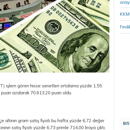
onay
KKM 
Fındı
T) işlem gören hisse senetleri ortalama yüzde 1,55
9 puan azalarak 70.613,20 puan oldu.
çe altının gram satış fiyatı bu hafta yüzde 6,72 değer
BIS
nının satış fiyatı yüzde 6,73 primle 714,00 liraya çıktı.