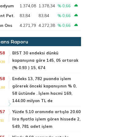
ladyum
1.374,08
1.378,34
% 0,66
nt Pet.
83,84
83,84
% 0,66
ın Ons
4.271,79
4.272,38
% 0,66
ans Raporu
:58
BIST 30 endeksi dünkü
kapanışına göre 145, 05 artarak
030
(% 0.93 ) 15, 674
:58
Endeks 13, 782 puanda işlem
görerek önceki kapanışının % 0,
100
58 üstünde . İşlem hacmi 169,
144.00 milyon TL de
:57
Yüzde 5.10 oranında artışla 20.60
lira fiyatla işlem gören hissede 2,
SI
549, 781 adet işlem