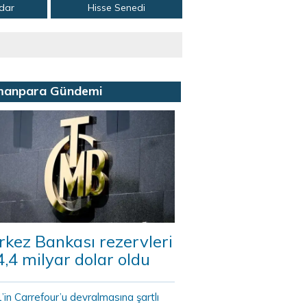
adar
Hisse Senedi
manpara Gündemi
kez Bankası rezervleri
,4 milyar dolar oldu
in Carrefour’u devralmasına şartlı