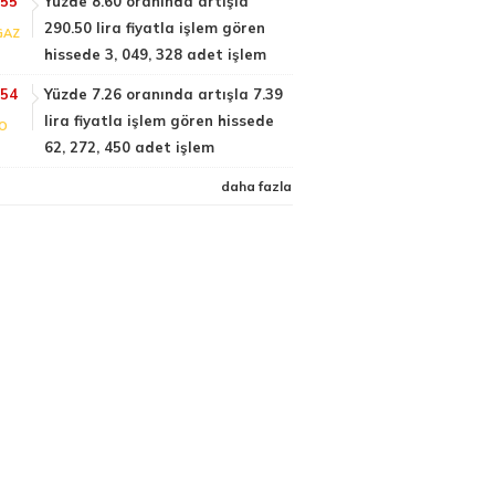
:55
Yüzde 8.60 oranında artışla
290.50 lira fiyatla işlem gören
GAZ
hissede 3, 049, 328 adet işlem
:54
Yüzde 7.26 oranında artışla 7.39
lira fiyatla işlem gören hissede
FO
62, 272, 450 adet işlem
daha fazla