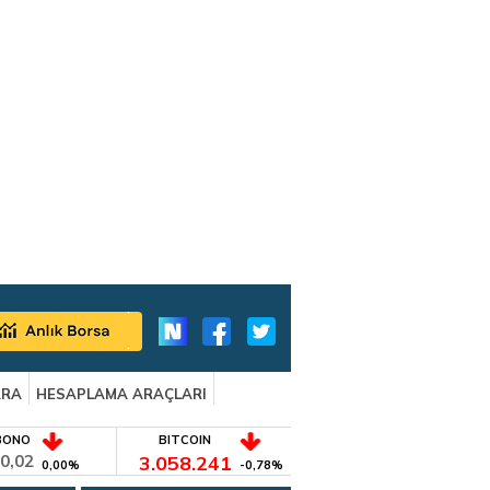
ARA
HESAPLAMA ARAÇLARI
BONO
BITCOIN
0,02
3.058.241
0,00%
-0,78%