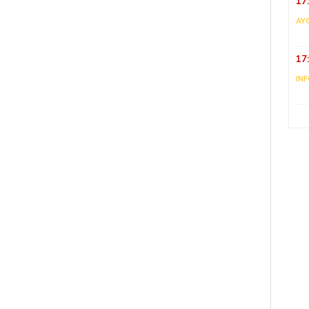
17
AY
17
IN