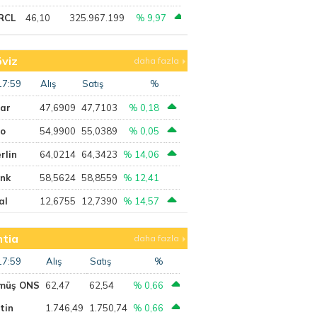
RCL
46,10
325.967.199
% 9,97
viz
daha fazla
17:59
Alış
Satış
%
lar
47,6909
47,7103
% 0,18
ro
54,9900
55,0389
% 0,05
rlin
64,0214
64,3423
% 14,06
ank
58,5624
58,8559
% 12,41
al
12,6755
12,7390
% 14,57
tia
daha fazla
17:59
Alış
Satış
%
müş ONS
62,47
62,54
% 0,66
tin
1.746,49
1.750,74
% 0,66