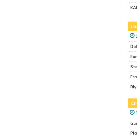
KA
Dö
Do
Eu
Ste
Fr
Riy
Em
Gü
Pla