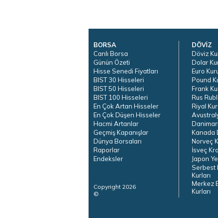
BORSA
DÖVİZ
Canlı Borsa
Döviz Ku
Günün Özeti
Dolar Ku
Hisse Senedi Fiyatları
Euro Kur
BIST 30 Hisseleri
Pound K
BIST 50 Hisseleri
Frank Ku
BIST 100 Hisseleri
Rus Rubl
En Çok Artan Hisseler
Riyal Kur
En Çok Düşen Hisseler
Avustral
Hacmi Artanlar
Danimar
Geçmiş Kapanışlar
Kanada D
Dünya Borsaları
Norveç K
Raporlar
İsveç Kr
Endeksler
Japon Ye
Serbest 
Kurları
Merkez 
Copyright 2026
Kurları
©