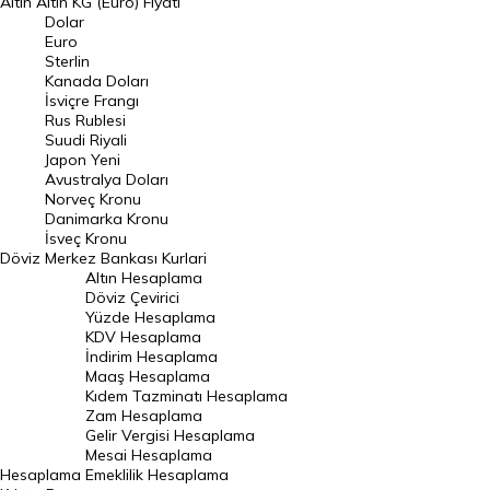
Altın
Altın KG (Euro) Fiyatı
Euro Kuru
Dolar
Euro
Pound Kuru
Sterlin
Kanada Doları
Frank Kuru
İsviçre Frangı
Riyal Kuru
Rus Rublesi
Suudi Riyali
Avustralya Doları
Japon Yeni
Avustralya Doları
Danimarka Kronu Kuru
Norveç Kronu
Danimarka Kronu
Kanada Doları Kuru
İsveç Kronu
Döviz
Merkez Bankası Kurlari
Norveç Kronu Kuru
Altın Hesaplama
İsveç Kronu Kuru
Döviz Çevirici
Yüzde Hesaplama
Japon Yeni Kuru
KDV Hesaplama
İndirim Hesaplama
Serbest Piyasa Döviz Kurları
Maaş Hesaplama
Kıdem Tazminatı Hesaplama
Merkez Bankası Döviz Kurları
Zam Hesaplama
Gelir Vergisi Hesaplama
ALTIN
Mesai Hesaplama
Hesaplama
Emeklilik Hesaplama
Altın Fiyatları