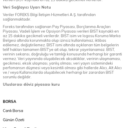
Veri Sağlayıcı Uyarı Notu
Veriler FOREKS Bilgi İletişim Hizmetleri A.Ş. tarafından
sağlanmaktadır.
Foreks tarafından sağlanan Pay Piyasası, Borçlanma Araçları
Piyasası, Vadeli İşlem ve Opsiyon Piyasası verileri BIST kaynaklı en
az 15 dakika gecikmeli verilerdir. BIST isim ve logosu Koruma Marka
Belgesi altında korunmakta olup izinsiz kullanılamaz, iktibas
edilemez, değiştirilemez. BIST ismi altında açıklanan tüm belgelerin
telif hakları tamamen BIST'ye ait olup, tekrar yayınlanamaz. BIST,
verinin sekansı, doğruluğu ve tamlığı konusunda herhangi bir garanti
vermez. Veri yayınında oluşabilecek aksaklıklar, verinin ulaşmaması,
gecikmesi, eksik ulaşması, yanlış olması, veri yayın sistemindeki
perfomansın düşmesi veya kesintili olması gibi hallerde Alıcı, Alt Alıcı
ve / veya Kullanıcılarda oluşabilecek herhangi bir zarardan BIST
sorumlu değildir.
Uluslarası döviz piyasası kuru
BORSA
Canlı Borsa
Günün Özeti