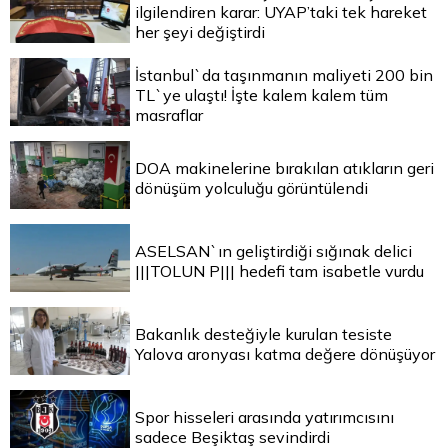
ilgilendiren karar: UYAP’taki tek hareket
her şeyi değiştirdi
İstanbul`da taşınmanın maliyeti 200 bin
TL`ye ulaştı! İşte kalem kalem tüm
masraflar
DOA makinelerine bırakılan atıkların geri
dönüşüm yolculuğu görüntülendi
ASELSAN`ın geliştirdiği sığınak delici
|||TOLUN P||| hedefi tam isabetle vurdu
Bakanlık desteğiyle kurulan tesiste
Yalova aronyası katma değere dönüşüyor
Spor hisseleri arasında yatırımcısını
sadece Beşiktaş sevindirdi