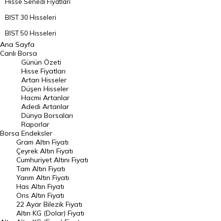
Hisse Senedi Fiyatları
BIST 30 Hisseleri
BIST 50 Hisseleri
Ana Sayfa
BIST 100 Hisseleri
Canlı Borsa
Günün Özeti
En Çok Artan Hisseler
Hisse Fiyatları
Artan Hisseler
En Çok Düşen Hisseler
Düşen Hisseler
Hacmi Artanlar
Hacmi Artanlar
Adedi Artanlar
Geçmiş Kapanışlar
Dünya Borsaları
Raporlar
Dünya Borsaları
Borsa
Endeksler
Gram Altın Fiyatı
Raporlar
Çeyrek Altın Fiyatı
Endeksler
Cumhuriyet Altını Fiyatı
Tam Altın Fiyatı
Yarım Altın Fiyatı
DÖVİZ
Has Altın Fiyatı
Ons Altın Fiyatı
Döviz Kuru
22 Ayar Bilezik Fiyatı
Dolar Kuru
Altın KG (Dolar) Fiyatı