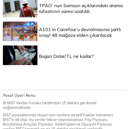
TPAO`nun Samsun açıklarındaki arama
ruhsatının süresi uzatıldı
A101’in Carrefour’u devralmasına şartlı
onay! 48 mağaza elden çıkarılacak
Bugün Dolar/TL ne kadar?
Yasal Uyarı Notu
© BİST Verileri Foreks tarafından 15 dakika gecikmeli
sağlanmaktadır.
BIST piyasalarında oluşan tüm verilere ait telif hakları tamamen
BIST'e ait olup, bu veriler tekrar yayınlanamaz. Pay Piyasası,
Borçlanma Araçları Piyasası, Vadeli İşlem ve Opsiyon Piyasası
verileri BIST kaynaklı en az 15 dakika gecikmeli verilerdir.