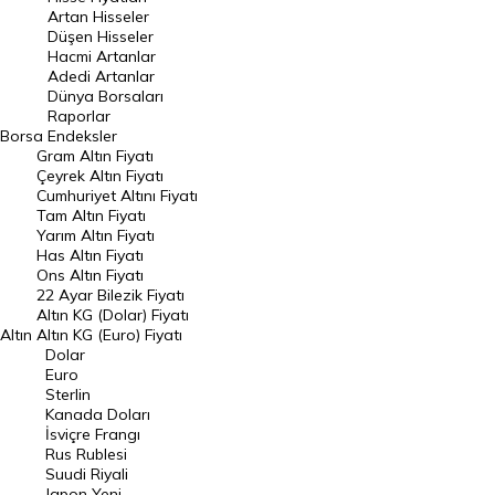
Artan Hisseler
En Çok Düşen Hisseler
Düşen Hisseler
Hacmi Artanlar
Hacmi Artanlar
Adedi Artanlar
Geçmiş Kapanışlar
Dünya Borsaları
Raporlar
Dünya Borsaları
Borsa
Endeksler
Gram Altın Fiyatı
Raporlar
Çeyrek Altın Fiyatı
Endeksler
Cumhuriyet Altını Fiyatı
Tam Altın Fiyatı
Yarım Altın Fiyatı
DÖVİZ
Has Altın Fiyatı
Ons Altın Fiyatı
Döviz Kuru
22 Ayar Bilezik Fiyatı
Dolar Kuru
Altın KG (Dolar) Fiyatı
Altın
Altın KG (Euro) Fiyatı
Euro Kuru
Dolar
Euro
Pound Kuru
Sterlin
Kanada Doları
Frank Kuru
İsviçre Frangı
Riyal Kuru
Rus Rublesi
Suudi Riyali
Avustralya Doları
Japon Yeni