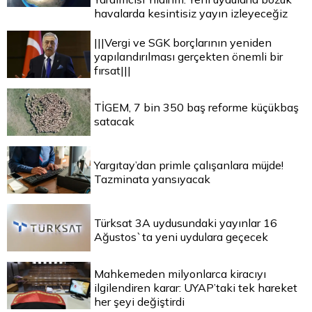
havalarda kesintisiz yayın izleyeceğiz
|||Vergi ve SGK borçlarının yeniden
yapılandırılması gerçekten önemli bir
fırsat|||
TİGEM, 7 bin 350 baş reforme küçükbaş
satacak
Yargıtay’dan primle çalışanlara müjde!
Tazminata yansıyacak
Türksat 3A uydusundaki yayınlar 16
Ağustos`ta yeni uydulara geçecek
Mahkemeden milyonlarca kiracıyı
ilgilendiren karar: UYAP’taki tek hareket
her şeyi değiştirdi