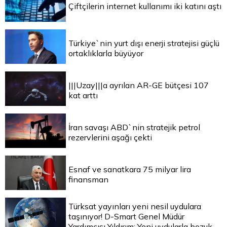
Çiftçilerin internet kullanımı iki katını aştı
Türkiye`nin yurt dışı enerji stratejisi güçlü
ortaklıklarla büyüyor
|||Uzay|||a ayrılan AR-GE bütçesi 107
kat arttı
İran savaşı ABD`nin stratejik petrol
rezervlerini aşağı çekti
Esnaf ve sanatkara 75 milyar lira
finansman
Türksat yayınları yeni nesil uydulara
taşınıyor! D-Smart Genel Müdür
Yardımcısı Yıldırım: Yeni uydularla bozuk