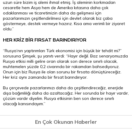
uzun süre bizim iş alemi ihmal etmiş. İş aleminin korkmadan
cesaretle hem Asya hem de Amerika kıtasına daha çok
odaklanması ve ticaretimizin daha da gelişmesi için
pazarlarımızın çeşitlendirilmesi için devlet olarak biz çaba
göstermeye, destek vermeye hazırız. Kısa ama verimli bir ziyaret
oldu.”
HER KRİZ BİR FIRSAT BARINDIRIYOR
“Rusya’nın yaptırımları Türk ekonomisi için büyük bir tehdit mi?”
sorusuna Şimşek, şu yanıtı verdi: “Hayır değil. Baz senaryomuzda
Rusya etkisi milli gelire oran olarak son derece sınırlı olacak,
muhtemelen yüzde 0,2 civarında bir rakamdan bahsediyoruz.
Onun için biz Rusya ile olan sorunu bir fırsata dönüştüreceğiz.
Her kriz aynı zamanda bir fırsat barındırıyor.
Bu çerçevede pazarlarımızı daha da çeşitlendireceğiz, enerjide
dışa bağımlılığı daha da azaltacağız. Her sorunda bir hayır vardır,
çözüm vardır diyelim. Rusya etkisinin ben son derece sınırlı
olacağı kanısındayım.”
En Çok Okunan Haberler