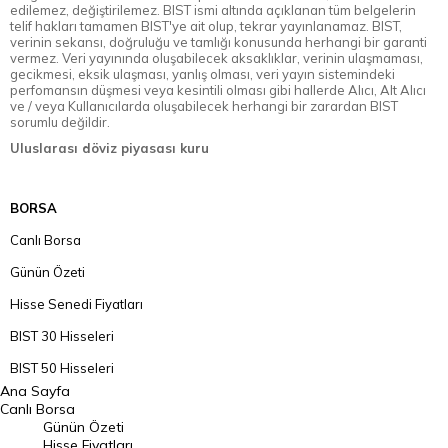
edilemez, değiştirilemez. BIST ismi altında açıklanan tüm belgelerin
telif hakları tamamen BIST'ye ait olup, tekrar yayınlanamaz. BIST,
verinin sekansı, doğruluğu ve tamlığı konusunda herhangi bir garanti
vermez. Veri yayınında oluşabilecek aksaklıklar, verinin ulaşmaması,
gecikmesi, eksik ulaşması, yanlış olması, veri yayın sistemindeki
perfomansın düşmesi veya kesintili olması gibi hallerde Alıcı, Alt Alıcı
ve / veya Kullanıcılarda oluşabilecek herhangi bir zarardan BIST
sorumlu değildir.
Uluslarası döviz piyasası kuru
BORSA
Canlı Borsa
Günün Özeti
Hisse Senedi Fiyatları
BIST 30 Hisseleri
BIST 50 Hisseleri
Ana Sayfa
BIST 100 Hisseleri
Canlı Borsa
Günün Özeti
En Çok Artan Hisseler
Hisse Fiyatları