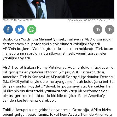
08.01.2016 Cuma 08:46
Güncelleme : 08.01.2016 Cuma 10:14
Başbakan Yardımcısı Mehmet Şimşek, Türkiye ile ABD arasındaki
ticaret hacminin, potansiyelin çok altında kaldığını söyledi.
ABD’nin başkenti Washington’nda temasları hakkında Türk basın
mensuplarının sorularını yanıtlayan Şimşek, verimli görüşmeler
yaptığını söyledi.
ABD Ticaret Bakanı Penny Pritzker ve Hazine Bakanı Jack Lew ile
ikili görüşmeler yaptığını aktaran Şimşek, ABD Ticaret Odası,
Amerikan Türk İş Konseyi ve Müstakil Sanayici İşadamları Derneği
(MÜSİAD) yetkilileriyle de bir araya gelme fırsatı bulduğunu belirtti.
Şimşek, şunları kaydetti: “Büyük bir potansiyel var. Gerçekten her
iki ülkenin dış ticaretteki, yatırımlardaki karşılıklı performansları,
olması gerekenin belki onda biri bile değildir.
Bizim
Amerika’yı
yeniden keşfetmemiz gerekiyor.
Tabii ki Avrupa bizim çekirdek piyasamız, Ortadoğu, Afrika bizim
önemli gelişen pazarlarımız fakat hem Asya’yı hem de Amerika’yı