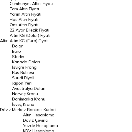
Endeksler
Cumhuriyet Altını Fiyatı
Tam Altın Fiyatı
Yarım Altın Fiyatı
DÖVİZ
Has Altın Fiyatı
Ons Altın Fiyatı
Döviz Kuru
22 Ayar Bilezik Fiyatı
Dolar Kuru
Altın KG (Dolar) Fiyatı
Altın
Altın KG (Euro) Fiyatı
Euro Kuru
Dolar
Euro
Pound Kuru
Sterlin
Kanada Doları
Frank Kuru
İsviçre Frangı
Riyal Kuru
Rus Rublesi
Suudi Riyali
Avustralya Doları
Japon Yeni
Avustralya Doları
Danimarka Kronu Kuru
Norveç Kronu
Danimarka Kronu
Kanada Doları Kuru
İsveç Kronu
Döviz
Merkez Bankası Kurlari
Norveç Kronu Kuru
Altın Hesaplama
İsveç Kronu Kuru
Döviz Çevirici
Yüzde Hesaplama
Japon Yeni Kuru
KDV Hesaplama