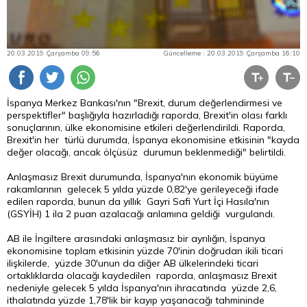
20.03.2019 Çarşamba 09:56
Güncelleme : 20.03.2019 Çarşamba 16:10
İspanya Merkez Bankası'nın "Brexit, durum değerlendirmesi ve
perspektifler" başlığıyla hazırladığı raporda, Brexit'in olası farklı
sonuçlarının, ülke ekonomisine etkileri değerlendirildi. Raporda,
Brexit'in her türlü durumda, İspanya ekonomisine etkisinin "kayda
değer olacağı, ancak ölçüsüz durumun beklenmediği" belirtildi.
Anlaşmasız Brexit durumunda, İspanya'nın ekonomik büyüme
rakamlarının gelecek 5 yılda yüzde 0,82'ye gerileyeceği ifade
edilen raporda, bunun da yıllık Gayri Safi Yurt İçi Hasıla'nın
(GSYİH) 1 ila 2 puan azalacağı anlamına geldiği vurgulandı.
AB ile İngiltere arasındaki anlaşmasız bir ayrılığın, İspanya
ekonomisine toplam etkisinin yüzde 70'inin doğrudan ikili ticari
ilişkilerde, yüzde 30'unun da diğer AB ülkelerindeki ticari
ortaklıklarda olacağı kaydedilen raporda, anlaşmasız Brexit
nedeniyle gelecek 5 yılda İspanya'nın ihracatında yüzde 2,6,
ithalatında yüzde 1,78'lik bir kayıp yaşanacağı tahmininde