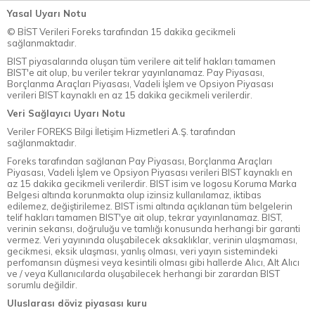
Yasal Uyarı Notu
© BİST Verileri Foreks tarafından 15 dakika gecikmeli
sağlanmaktadır.
BIST piyasalarında oluşan tüm verilere ait telif hakları tamamen
BIST'e ait olup, bu veriler tekrar yayınlanamaz. Pay Piyasası,
Borçlanma Araçları Piyasası, Vadeli İşlem ve Opsiyon Piyasası
verileri BIST kaynaklı en az 15 dakika gecikmeli verilerdir.
Veri Sağlayıcı Uyarı Notu
Veriler FOREKS Bilgi İletişim Hizmetleri A.Ş. tarafından
sağlanmaktadır.
Foreks tarafından sağlanan Pay Piyasası, Borçlanma Araçları
Piyasası, Vadeli İşlem ve Opsiyon Piyasası verileri BIST kaynaklı en
az 15 dakika gecikmeli verilerdir. BIST isim ve logosu Koruma Marka
Belgesi altında korunmakta olup izinsiz kullanılamaz, iktibas
edilemez, değiştirilemez. BIST ismi altında açıklanan tüm belgelerin
telif hakları tamamen BIST'ye ait olup, tekrar yayınlanamaz. BIST,
verinin sekansı, doğruluğu ve tamlığı konusunda herhangi bir garanti
vermez. Veri yayınında oluşabilecek aksaklıklar, verinin ulaşmaması,
gecikmesi, eksik ulaşması, yanlış olması, veri yayın sistemindeki
perfomansın düşmesi veya kesintili olması gibi hallerde Alıcı, Alt Alıcı
ve / veya Kullanıcılarda oluşabilecek herhangi bir zarardan BIST
sorumlu değildir.
Uluslarası döviz piyasası kuru