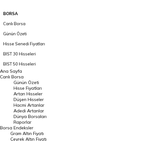
BORSA
Canlı Borsa
Günün Özeti
Hisse Senedi Fiyatları
BIST 30 Hisseleri
BIST 50 Hisseleri
Ana Sayfa
BIST 100 Hisseleri
Canlı Borsa
Günün Özeti
En Çok Artan Hisseler
Hisse Fiyatları
Artan Hisseler
En Çok Düşen Hisseler
Düşen Hisseler
Hacmi Artanlar
Hacmi Artanlar
Adedi Artanlar
Geçmiş Kapanışlar
Dünya Borsaları
Raporlar
Dünya Borsaları
Borsa
Endeksler
Gram Altın Fiyatı
Raporlar
Çeyrek Altın Fiyatı