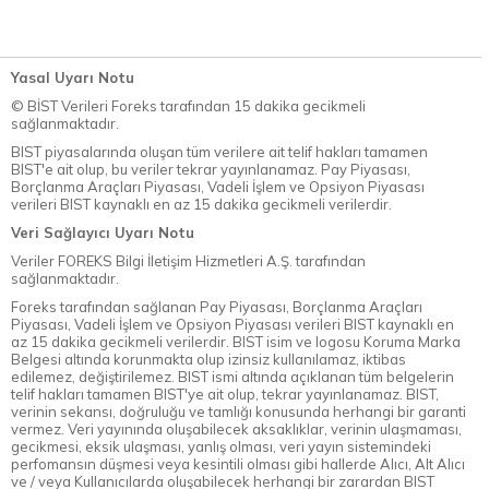
Yasal Uyarı Notu
© BİST Verileri Foreks tarafından 15 dakika gecikmeli
sağlanmaktadır.
BIST piyasalarında oluşan tüm verilere ait telif hakları tamamen
BIST'e ait olup, bu veriler tekrar yayınlanamaz. Pay Piyasası,
Borçlanma Araçları Piyasası, Vadeli İşlem ve Opsiyon Piyasası
verileri BIST kaynaklı en az 15 dakika gecikmeli verilerdir.
Veri Sağlayıcı Uyarı Notu
Veriler FOREKS Bilgi İletişim Hizmetleri A.Ş. tarafından
sağlanmaktadır.
Foreks tarafından sağlanan Pay Piyasası, Borçlanma Araçları
Piyasası, Vadeli İşlem ve Opsiyon Piyasası verileri BIST kaynaklı en
az 15 dakika gecikmeli verilerdir. BIST isim ve logosu Koruma Marka
Belgesi altında korunmakta olup izinsiz kullanılamaz, iktibas
edilemez, değiştirilemez. BIST ismi altında açıklanan tüm belgelerin
telif hakları tamamen BIST'ye ait olup, tekrar yayınlanamaz. BIST,
verinin sekansı, doğruluğu ve tamlığı konusunda herhangi bir garanti
vermez. Veri yayınında oluşabilecek aksaklıklar, verinin ulaşmaması,
gecikmesi, eksik ulaşması, yanlış olması, veri yayın sistemindeki
perfomansın düşmesi veya kesintili olması gibi hallerde Alıcı, Alt Alıcı
ve / veya Kullanıcılarda oluşabilecek herhangi bir zarardan BIST