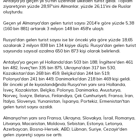
Antalya'ya geçen yıl 50'nin üzerinde ülkeden turist geldi. Toplam
ziyaretçinin yüzde 28,97'sini Almanlar, yüzde 26,11'ini de Ruslar
oluşturdu.
Geçen yıl Almanya'dan gelen turist sayısı 2014'e göre yüzde 5,38
(160 bin 881) artarak 3 milyon 148 bin 458'e ulaştı.
Rusya'dan gelen turist sayısı ise bir önceki yıla göre yüzde 18,65
azalarak 2 milyon 838 bin 134 kişiye düştü. Rusya'dan gelen turist
sayısında sayısal azalma 650 bin 873 kişi olarak belirlendi.
Antalya'ya geçen yıl Hollanda'dan 503 bin 188, İngiltere'den 461
bin 482, İsveç'ten 335 bin 875, Ukrayna'dan 317 bin 530,
Kazakistan'dan 268 bin 459, Belçika'dan 244 bin 519,
Polonya'dan 241 bin 449, Danimarka'dan 218 bin 469 kişi geldi.
Bir önceki yıl ile kıyaslandığında Rusya'nın yanı sıra Hollanda,
İsveç, Kazakistan, Belçika, Polonya, Danimarka, Avusturya,
Norveç, İsviçre, Belarus, Finlandiya, Çek Cumhuriyeti, Fransa, İran,
İtalya, Slovenya, Yunanistan, İspanya, Portekiz, Ermenistan'tan
gelen turist sayısı azaldı.
Almanya'nın yanı sıra Fransa, Ukrayna, Slovakya, İsrail, Romanya,
Litvanya, Macaristan, Moldova, Sırbistan, Estonya, Letonya,
Azerbaycan, Bosna-Hersek, ABD, Lübnan, Suriye, Cezayir'den
gelen ziyaretçi sayısı ise arttı.