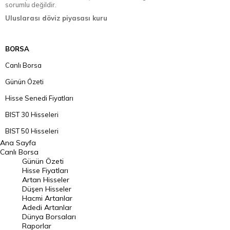
sorumlu değildir.
Uluslarası döviz piyasası kuru
BORSA
Canlı Borsa
Günün Özeti
Hisse Senedi Fiyatları
BIST 30 Hisseleri
BIST 50 Hisseleri
Ana Sayfa
BIST 100 Hisseleri
Canlı Borsa
Günün Özeti
En Çok Artan Hisseler
Hisse Fiyatları
Artan Hisseler
En Çok Düşen Hisseler
Düşen Hisseler
Hacmi Artanlar
Hacmi Artanlar
Adedi Artanlar
Geçmiş Kapanışlar
Dünya Borsaları
Raporlar
Dünya Borsaları