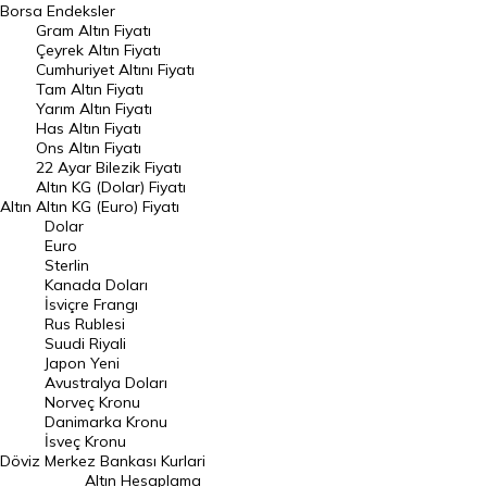
Borsa
Endeksler
Gram Altın Fiyatı
Raporlar
Çeyrek Altın Fiyatı
Endeksler
Cumhuriyet Altını Fiyatı
Tam Altın Fiyatı
Yarım Altın Fiyatı
DÖVİZ
Has Altın Fiyatı
Ons Altın Fiyatı
Döviz Kuru
22 Ayar Bilezik Fiyatı
Dolar Kuru
Altın KG (Dolar) Fiyatı
Altın
Altın KG (Euro) Fiyatı
Euro Kuru
Dolar
Euro
Pound Kuru
Sterlin
Kanada Doları
Frank Kuru
İsviçre Frangı
Riyal Kuru
Rus Rublesi
Suudi Riyali
Avustralya Doları
Japon Yeni
Avustralya Doları
Danimarka Kronu Kuru
Norveç Kronu
Danimarka Kronu
Kanada Doları Kuru
İsveç Kronu
Döviz
Merkez Bankası Kurlari
Norveç Kronu Kuru
Altın Hesaplama