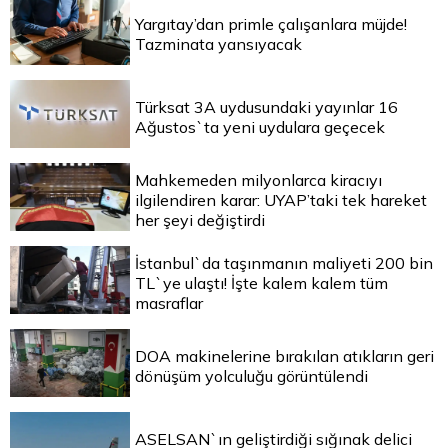
Yargıtay’dan primle çalışanlara müjde!
Tazminata yansıyacak
Türksat 3A uydusundaki yayınlar 16
Ağustos`ta yeni uydulara geçecek
Mahkemeden milyonlarca kiracıyı
ilgilendiren karar: UYAP’taki tek hareket
her şeyi değiştirdi
İstanbul`da taşınmanın maliyeti 200 bin
TL`ye ulaştı! İşte kalem kalem tüm
masraflar
DOA makinelerine bırakılan atıkların geri
dönüşüm yolculuğu görüntülendi
ASELSAN`ın geliştirdiği sığınak delici