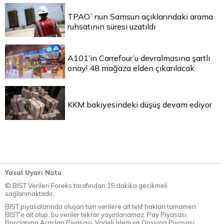
TPAO`nun Samsun açıklarındaki arama
ruhsatının süresi uzatıldı
A101’in Carrefour’u devralmasına şartlı
onay! 48 mağaza elden çıkarılacak
KKM bakiyesindeki düşüş devam ediyor
Yasal Uyarı Notu
© BİST Verileri Foreks tarafından 15 dakika gecikmeli
sağlanmaktadır.
BIST piyasalarında oluşan tüm verilere ait telif hakları tamamen
BIST'e ait olup, bu veriler tekrar yayınlanamaz. Pay Piyasası,
Borçlanma Araçları Piyasası, Vadeli İşlem ve Opsiyon Piyasası