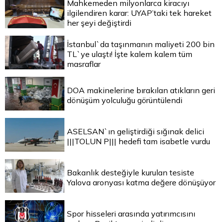
Mahkemeden milyonlarca kiracıyı
ilgilendiren karar: UYAP’taki tek hareket
her şeyi değiştirdi
İstanbul`da taşınmanın maliyeti 200 bin
TL`ye ulaştı! İşte kalem kalem tüm
masraflar
DOA makinelerine bırakılan atıkların geri
dönüşüm yolculuğu görüntülendi
ASELSAN`ın geliştirdiği sığınak delici
|||TOLUN P||| hedefi tam isabetle vurdu
Bakanlık desteğiyle kurulan tesiste
Yalova aronyası katma değere dönüşüyor
Spor hisseleri arasında yatırımcısını