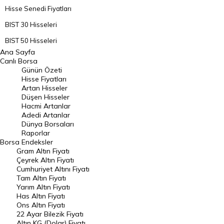
Hisse Senedi Fiyatları
BIST 30 Hisseleri
BIST 50 Hisseleri
Ana Sayfa
BIST 100 Hisseleri
Canlı Borsa
Günün Özeti
En Çok Artan Hisseler
Hisse Fiyatları
Artan Hisseler
En Çok Düşen Hisseler
Düşen Hisseler
Hacmi Artanlar
Hacmi Artanlar
Adedi Artanlar
Geçmiş Kapanışlar
Dünya Borsaları
Raporlar
Dünya Borsaları
Borsa
Endeksler
Gram Altın Fiyatı
Raporlar
Çeyrek Altın Fiyatı
Endeksler
Cumhuriyet Altını Fiyatı
Tam Altın Fiyatı
Yarım Altın Fiyatı
DÖVİZ
Has Altın Fiyatı
Ons Altın Fiyatı
Döviz Kuru
22 Ayar Bilezik Fiyatı
Dolar Kuru
Altın KG (Dolar) Fiyatı