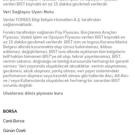
verileri BIST kaynaklı en az 15 dakika gecikmeli verilerdir.
Veri Sağlayıcı Uyarı Notu
Veriler FOREKS Bilgi İletişim Hizmetleri A.Ş. tarafından
sağlanmaktadır.
Foreks tarafından sağlanan Pay Piyasası, Borçlanma Araçları
Piyasası, Vadeli İşlem ve Opsiyon Piyasası verileri BIST kaynaklı en
az 15 dakika gecikmeli verilerdir. BIST isim ve logosu Koruma Marka
Belgesi altında korunmakta olup izinsiz kullanılamaz, iktibas
edilemez, değiştirilemez. BIST ismi altında açıklanan tüm belgelerin
telif hakları tamamen BIST'ye ait olup, tekrar yayınlanamaz. BIST,
verinin sekansı, doğruluğu ve tamlığı konusunda herhangi bir garanti
vermez. Veri yayınında oluşabilecek aksaklıklar, verinin ulaşmaması,
gecikmesi, eksik ulaşması, yanlış olması, veri yayın sistemindeki
perfomansın düşmesi veya kesintili olması gibi hallerde Alıcı, Alt Alıcı
ve / veya Kullanıcılarda oluşabilecek herhangi bir zarardan BIST
sorumlu değildir.
Uluslarası döviz piyasası kuru
BORSA
Canlı Borsa
Günün Özeti