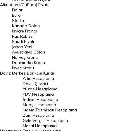
Altın
Altın KG (Euro) Fiyatı
Euro Kuru
Dolar
Euro
Pound Kuru
Sterlin
Kanada Doları
Frank Kuru
İsviçre Frangı
Riyal Kuru
Rus Rublesi
Suudi Riyali
Avustralya Doları
Japon Yeni
Avustralya Doları
Danimarka Kronu Kuru
Norveç Kronu
Danimarka Kronu
Kanada Doları Kuru
İsveç Kronu
Döviz
Merkez Bankası Kurlari
Norveç Kronu Kuru
Altın Hesaplama
İsveç Kronu Kuru
Döviz Çevirici
Yüzde Hesaplama
Japon Yeni Kuru
KDV Hesaplama
İndirim Hesaplama
Serbest Piyasa Döviz Kurları
Maaş Hesaplama
Kıdem Tazminatı Hesaplama
Merkez Bankası Döviz Kurları
Zam Hesaplama
Gelir Vergisi Hesaplama
ALTIN
Mesai Hesaplama