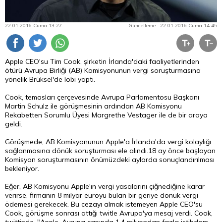
22.01.2016 Cuma 13:27
Güncelleme : 22.01.2016 Cuma 14:45
Apple CEO'su Tim Cook, şirketin İrlanda'daki faaliyetlerinden
ötürü Avrupa Birliği (AB) Komisyonunun vergi soruşturmasına
yönelik Brüksel'de lobi yaptı.
Cook, temasları çerçevesinde Avrupa Parlamentosu Başkanı
Martin Schulz ile görüşmesinin ardından AB Komisyonu
Rekabetten Sorumlu Üyesi Margrethe Vestager ile de bir araya
geldi.
Görüşmede, AB Komisyonunun Apple'a İrlanda'da vergi kolaylığı
sağlanmasına dönük soruşturması ele alındı.18 ay önce başlayan
Komisyon soruşturmasının önümüzdeki aylarda sonuçlandırılması
bekleniyor.
Eğer, AB Komisyonu Apple'ın vergi yasalarını çiğnediğine karar
verirse, firmanın 8 milyar euroyu bulan bir geriye dönük vergi
ödemesi gerekecek. Bu cezayı almak istemeyen Apple CEO'su
Cook, görüşme sonrası attığı twitle Avrupa'ya mesaj verdi. Cook,