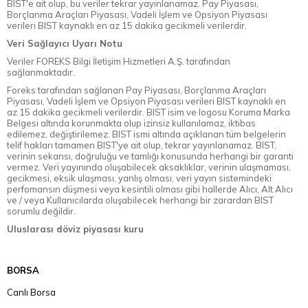
BIST'e ait olup, bu veriler tekrar yayınlanamaz. Pay Piyasası,
Borçlanma Araçları Piyasası, Vadeli İşlem ve Opsiyon Piyasası
verileri BIST kaynaklı en az 15 dakika gecikmeli verilerdir.
Veri Sağlayıcı Uyarı Notu
Veriler FOREKS Bilgi İletişim Hizmetleri A.Ş. tarafından
sağlanmaktadır.
Foreks tarafından sağlanan Pay Piyasası, Borçlanma Araçları
Piyasası, Vadeli İşlem ve Opsiyon Piyasası verileri BIST kaynaklı en
az 15 dakika gecikmeli verilerdir. BIST isim ve logosu Koruma Marka
Belgesi altında korunmakta olup izinsiz kullanılamaz, iktibas
edilemez, değiştirilemez. BIST ismi altında açıklanan tüm belgelerin
telif hakları tamamen BIST'ye ait olup, tekrar yayınlanamaz. BIST,
verinin sekansı, doğruluğu ve tamlığı konusunda herhangi bir garanti
vermez. Veri yayınında oluşabilecek aksaklıklar, verinin ulaşmaması,
gecikmesi, eksik ulaşması, yanlış olması, veri yayın sistemindeki
perfomansın düşmesi veya kesintili olması gibi hallerde Alıcı, Alt Alıcı
ve / veya Kullanıcılarda oluşabilecek herhangi bir zarardan BIST
sorumlu değildir.
Uluslarası döviz piyasası kuru
BORSA
Canlı Borsa