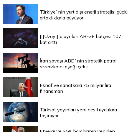
Türkiye`nin yurt dışı enerji stratejisi güçlü
ortaklıklarla büyüyor
|||Uzay|||a ayrılan AR-GE bütçesi 107
kat arttı
İran savaşı ABD`nin stratejik petrol
rezervlerini aşağı çekti
Esnaf ve sanatkara 75 milyar lira
finansman
Türksat yayınları yeni nesil uydulara
taşınıyor
|||Vergi ve SGK borçlarının yeniden