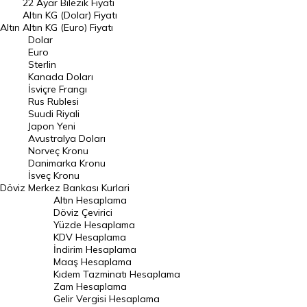
22 Ayar Bilezik Fiyatı
Dolar Kuru
Altın KG (Dolar) Fiyatı
Altın
Altın KG (Euro) Fiyatı
Euro Kuru
Dolar
Euro
Pound Kuru
Sterlin
Kanada Doları
Frank Kuru
İsviçre Frangı
Riyal Kuru
Rus Rublesi
Suudi Riyali
Avustralya Doları
Japon Yeni
Avustralya Doları
Danimarka Kronu Kuru
Norveç Kronu
Danimarka Kronu
Kanada Doları Kuru
İsveç Kronu
Döviz
Merkez Bankası Kurlari
Norveç Kronu Kuru
Altın Hesaplama
İsveç Kronu Kuru
Döviz Çevirici
Yüzde Hesaplama
Japon Yeni Kuru
KDV Hesaplama
İndirim Hesaplama
Serbest Piyasa Döviz Kurları
Maaş Hesaplama
Kıdem Tazminatı Hesaplama
Merkez Bankası Döviz Kurları
Zam Hesaplama
Gelir Vergisi Hesaplama
ALTIN