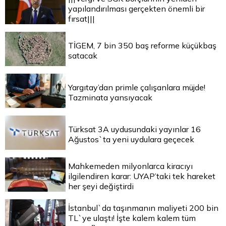
yapılandırılması gerçekten önemli bir
fırsat|||
TİGEM, 7 bin 350 baş reforme küçükbaş
satacak
Yargıtay’dan primle çalışanlara müjde!
Tazminata yansıyacak
Türksat 3A uydusundaki yayınlar 16
Ağustos`ta yeni uydulara geçecek
Mahkemeden milyonlarca kiracıyı
ilgilendiren karar: UYAP’taki tek hareket
her şeyi değiştirdi
İstanbul`da taşınmanın maliyeti 200 bin
TL`ye ulaştı! İşte kalem kalem tüm