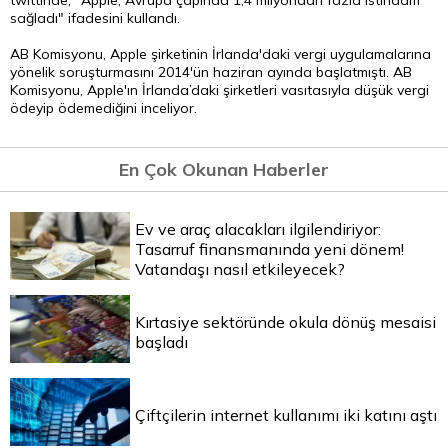
twittinde, "Apple, Avrupa çapında 1,4 milyondan fazla istihdam
sağladı" ifadesini kullandı.
AB Komisyonu, Apple şirketinin İrlanda'daki vergi uygulamalarına
yönelik soruşturmasını 2014'ün haziran ayında başlatmıştı. AB
Komisyonu, Apple'ın İrlanda’daki şirketleri vasıtasıyla düşük vergi
ödeyip ödemediğini inceliyor.
En Çok Okunan Haberler
Ev ve araç alacakları ilgilendiriyor:
Tasarruf finansmanında yeni dönem!
Vatandaşı nasıl etkileyecek?
Kırtasiye sektöründe okula dönüş mesaisi
başladı
Çiftçilerin internet kullanımı iki katını aştı