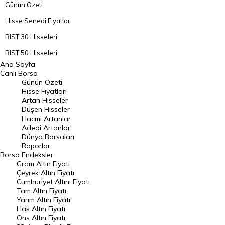
Günün Özeti
Hisse Senedi Fiyatları
BIST 30 Hisseleri
BIST 50 Hisseleri
Ana Sayfa
BIST 100 Hisseleri
Canlı Borsa
Günün Özeti
En Çok Artan Hisseler
Hisse Fiyatları
Artan Hisseler
En Çok Düşen Hisseler
Düşen Hisseler
Hacmi Artanlar
Hacmi Artanlar
Adedi Artanlar
Geçmiş Kapanışlar
Dünya Borsaları
Raporlar
Dünya Borsaları
Borsa
Endeksler
Gram Altın Fiyatı
Raporlar
Çeyrek Altın Fiyatı
Endeksler
Cumhuriyet Altını Fiyatı
Tam Altın Fiyatı
Yarım Altın Fiyatı
DÖVİZ
Has Altın Fiyatı
Ons Altın Fiyatı
Döviz Kuru