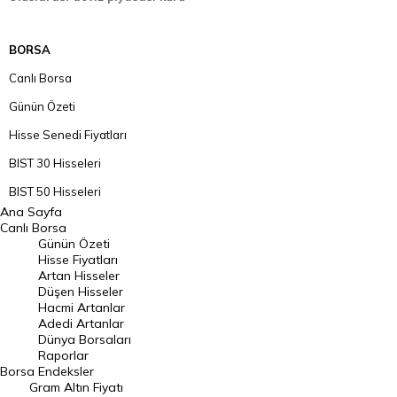
BORSA
Canlı Borsa
Günün Özeti
Hisse Senedi Fiyatları
BIST 30 Hisseleri
BIST 50 Hisseleri
Ana Sayfa
BIST 100 Hisseleri
Canlı Borsa
Günün Özeti
En Çok Artan Hisseler
Hisse Fiyatları
Artan Hisseler
En Çok Düşen Hisseler
Düşen Hisseler
Hacmi Artanlar
Hacmi Artanlar
Adedi Artanlar
Geçmiş Kapanışlar
Dünya Borsaları
Raporlar
Dünya Borsaları
Borsa
Endeksler
Gram Altın Fiyatı
Raporlar