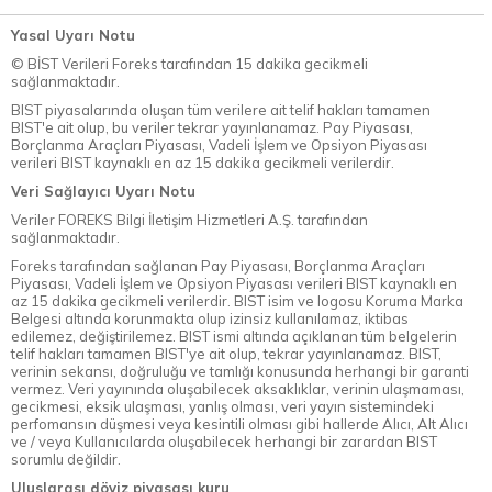
Yasal Uyarı Notu
© BİST Verileri Foreks tarafından 15 dakika gecikmeli
sağlanmaktadır.
BIST piyasalarında oluşan tüm verilere ait telif hakları tamamen
BIST'e ait olup, bu veriler tekrar yayınlanamaz. Pay Piyasası,
Borçlanma Araçları Piyasası, Vadeli İşlem ve Opsiyon Piyasası
verileri BIST kaynaklı en az 15 dakika gecikmeli verilerdir.
Veri Sağlayıcı Uyarı Notu
Veriler FOREKS Bilgi İletişim Hizmetleri A.Ş. tarafından
sağlanmaktadır.
Foreks tarafından sağlanan Pay Piyasası, Borçlanma Araçları
Piyasası, Vadeli İşlem ve Opsiyon Piyasası verileri BIST kaynaklı en
az 15 dakika gecikmeli verilerdir. BIST isim ve logosu Koruma Marka
Belgesi altında korunmakta olup izinsiz kullanılamaz, iktibas
edilemez, değiştirilemez. BIST ismi altında açıklanan tüm belgelerin
telif hakları tamamen BIST'ye ait olup, tekrar yayınlanamaz. BIST,
verinin sekansı, doğruluğu ve tamlığı konusunda herhangi bir garanti
vermez. Veri yayınında oluşabilecek aksaklıklar, verinin ulaşmaması,
gecikmesi, eksik ulaşması, yanlış olması, veri yayın sistemindeki
perfomansın düşmesi veya kesintili olması gibi hallerde Alıcı, Alt Alıcı
ve / veya Kullanıcılarda oluşabilecek herhangi bir zarardan BIST
sorumlu değildir.
Uluslarası döviz piyasası kuru