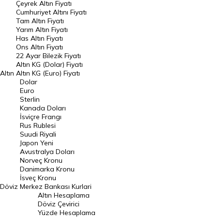
Çeyrek Altın Fiyatı
Endeksler
Cumhuriyet Altını Fiyatı
Tam Altın Fiyatı
Yarım Altın Fiyatı
DÖVİZ
Has Altın Fiyatı
Ons Altın Fiyatı
Döviz Kuru
22 Ayar Bilezik Fiyatı
Dolar Kuru
Altın KG (Dolar) Fiyatı
Altın
Altın KG (Euro) Fiyatı
Euro Kuru
Dolar
Euro
Pound Kuru
Sterlin
Kanada Doları
Frank Kuru
İsviçre Frangı
Riyal Kuru
Rus Rublesi
Suudi Riyali
Avustralya Doları
Japon Yeni
Avustralya Doları
Danimarka Kronu Kuru
Norveç Kronu
Danimarka Kronu
Kanada Doları Kuru
İsveç Kronu
Döviz
Merkez Bankası Kurlari
Norveç Kronu Kuru
Altın Hesaplama
İsveç Kronu Kuru
Döviz Çevirici
Yüzde Hesaplama