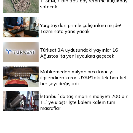
TİGEM, 7 bin 350 baş reforme küçükbaş
satacak
Yargıtay’dan primle çalışanlara müjde!
Tazminata yansıyacak
Türksat 3A uydusundaki yayınlar 16
Ağustos`ta yeni uydulara geçecek
Mahkemeden milyonlarca kiracıyı
ilgilendiren karar: UYAP’taki tek hareket
her şeyi değiştirdi
İstanbul`da taşınmanın maliyeti 200 bin
TL`ye ulaştı! İşte kalem kalem tüm
masraflar