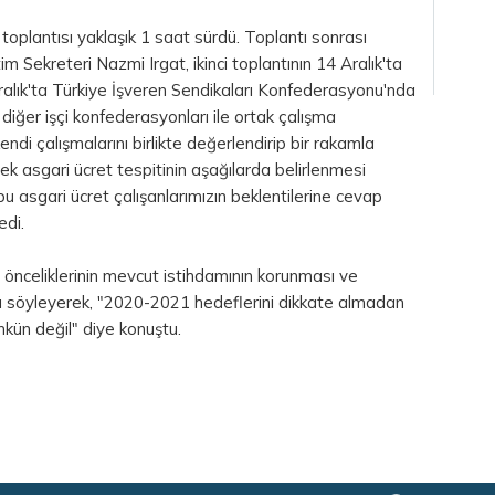
toplantısı yaklaşık 1 saat sürdü. Toplantı sonrası
 Sekreteri Nazmi Irgat, ikinci toplantının 14 Aralık'ta
Aralık'ta Türkiye İşveren Sendikaları Konfederasyonu'nda
 diğer işçi konfederasyonları ile ortak çalışma
ndi çalışmalarını birlikte değerlendirip bir rakamla
rek asgari ücret tespitinin aşağılarda belirlenmesi
 asgari ücret çalışanlarımızın beklentilerine cevap
edi.
 önceliklerinin mevcut istihdamının korunması ve
unu söyleyerek, "2020-2021 hedeflerini dikkate almadan
kün değil" diye konuştu.