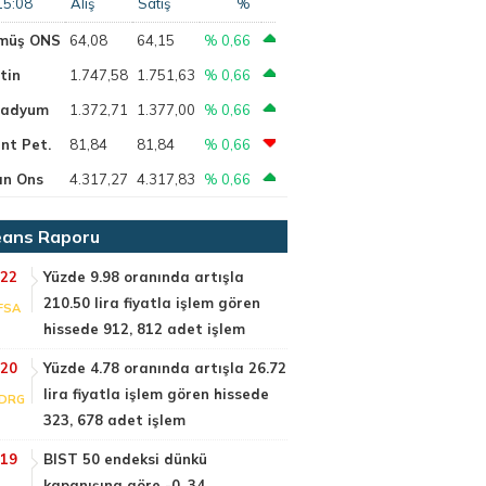
15:08
Alış
Satış
%
müş ONS
64,08
64,15
% 0,66
tin
1.747,58
1.751,63
% 0,66
ladyum
1.372,71
1.377,00
% 0,66
nt Pet.
81,84
81,84
% 0,66
ın Ons
4.317,27
4.317,83
% 0,66
ans Raporu
:22
Yüzde 9.98 oranında artışla
210.50 lira fiyatla işlem gören
FSA
hissede 912, 812 adet işlem
:20
Yüzde 4.78 oranında artışla 26.72
lira fiyatla işlem gören hissede
DRG
323, 678 adet işlem
:19
BIST 50 endeksi dünkü
kapanışına göre -0, 34