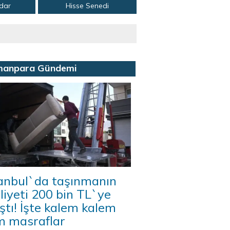
adar
Hisse Senedi
manpara Gündemi
tanbul`da taşınmanın
iyeti 200 bin TL`ye
ştı! İşte kalem kalem
m masraflar