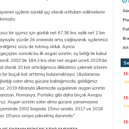
Gü
şveren işçilerin sürekli işçi olarak istihdam edilmelerini
 konuştu:
Pla
Pa
z bir işçimiz için günlük net 67,36 lira, aylık net 2 bin
Bre
layısıyla, yüzde 26 oranında artış sağlayarak, işçilerimizi
rdiğimiz sözü de tutmuş olduk. Ayrıca
Alt
şten sonraki bu ilk asgari ücretin, oy birliği ile kabul
erdi. 2002'de 184,3 lira olan net asgari ücreti 2019'da
Se
al olarak 10 kat artırdığımıza dikkatinizi çekmek isterim.
15
 bir buçuk kat arttırmış bulunmaktayız. Uluslararası
sağladığı satın alma gücüne baktığımızda, geldiğimiz
CR
biz. 2019 itibarıyla ülkemizde uygulanan asgari ücretin
caristan, Romanya, Portekiz gibi daha birçok Avrupa
15
üyoruz. Asgari ücretin satın alma gücüne yansımasına
RO
içerisinde 2002 başında 15'inci sırada, 2017 ve 2018
emiz 10'uncu sıraya yükselmiş durumda."
15