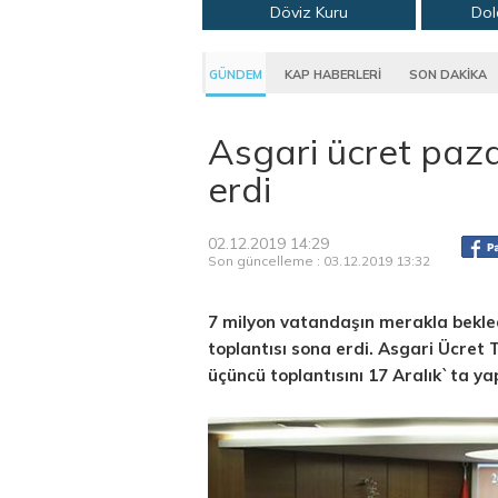
Döviz Kuru
Dol
GÜNDEM
KAP HABERLERİ
SON DAKİKA
Asgari ücret paza
erdi
02.12.2019 14:29
Son güncelleme : 03.12.2019 13:32
7 milyon vatandaşın merakla bekled
toplantısı sona erdi. Asgari Ücret T
üçüncü toplantısını 17 Aralık`ta y