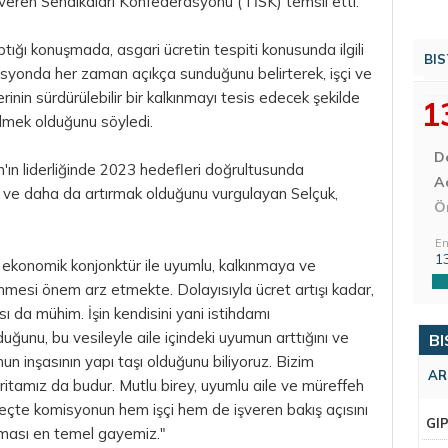
 İşveren Sendikaları Konfederasyonu (TİSK) temsil etti.
ptığı konuşmada, asgari ücretin tespiti konusunda ilgili
BIS
omisyonda her zaman açıkça sunduğunu belirterek, işçi ve
inin sürdürülebilir bir kalkınmayı tesis edecek şekilde
1
ilmek olduğunu söyledi.
D
n liderliğinde 2023 hedefleri doğrultusunda
Aç
ak ve daha da artırmak olduğunu vurgulayan Selçuk,
Ö
En
1
 ekonomik konjonktür ile uyumlu, kalkınmaya ve
lenmesi önem arz etmekte. Dolayısıyla ücret artışı kadar,
sı da mühim. İşin kendisini yani istihdamı
unu, bu vesileyle aile içindeki uyumun arttığını ve
BI
un inşasının yapı taşı olduğunu biliyoruz. Bizim
AR
ritamız da budur. Mutlu birey, uyumlu aile ve müreffeh
eçte komisyonun hem işçi hem de işveren bakış açısını
GI
şması en temel gayemiz."