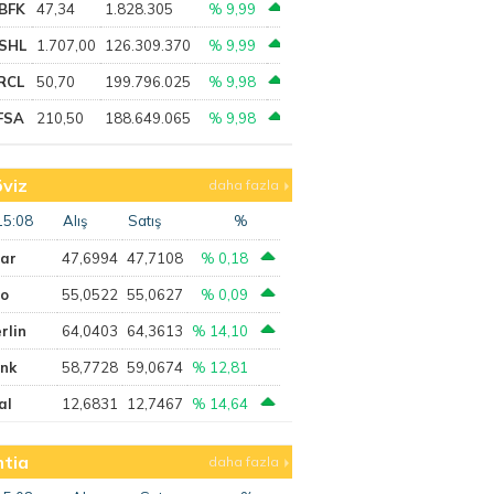
BFK
47,34
1.828.305
% 9,99
SHL
1.707,00
126.309.370
% 9,99
RCL
50,70
199.796.025
% 9,98
FSA
210,50
188.649.065
% 9,98
viz
daha fazla
15:08
Alış
Satış
%
lar
47,6994
47,7108
% 0,18
ro
55,0522
55,0627
% 0,09
rlin
64,0403
64,3613
% 14,10
ank
58,7728
59,0674
% 12,81
al
12,6831
12,7467
% 14,64
tia
daha fazla