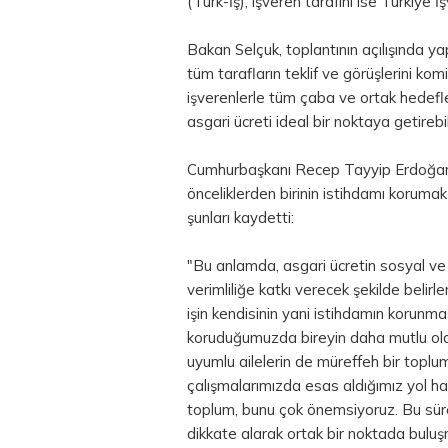
(Türk-İş), işveren tarafını ise Türkiye
Bakan Selçuk, toplantının açılışında ya
tüm tarafların teklif ve görüşlerini k
işverenlerle tüm çaba ve ortak hedefler
asgari ücreti ideal bir noktaya getireb
Cumhurbaşkanı Recep Tayyip Erdoğan'ı
önceliklerden birinin istihdamı korum
şunları kaydetti:
"Bu anlamda, asgari ücretin sosyal ve
verimliliğe katkı verecek şekilde belir
işin kendisinin yani istihdamın korunma
koruduğumuzda bireyin daha mutlu olduğ
uyumlu ailelerin de müreffeh bir toplum
çalışmalarımızda esas aldığımız yol ha
toplum, bunu çok önemsiyoruz. Bu sür
dikkate alarak ortak bir noktada bulu