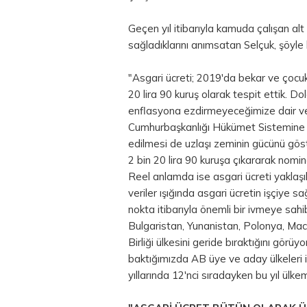
Geçen yıl itibarıyla kamuda çalışan alt i
sağladıklarını anımsatan Selçuk, şöyle
"Asgari ücreti; 2019'da bekar ve çocuksu
20 lira 90 kuruş olarak tespit ettik. Do
enflasyona ezdirmeyeceğimize dair ve
Cumhurbaşkanlığı Hükümet Sistemine geçi
edilmesi de uzlaşı zeminin gücünü göst
2 bin 20 lira 90 kuruşa çıkararak nomin
Reel anlamda ise asgari ücreti yaklaşık
veriler ışığında asgari ücretin işçiye 
nokta itibarıyla önemli bir ivmeye sahi
Bulgaristan, Yunanistan, Polonya, Ma
Birliği ülkesini geride bıraktığını gör
baktığımızda AB üye ve aday ülkeleri 
yıllarında 12'nci sıradayken bu yıl ülk