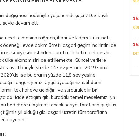
KE EKONOMİSİNİ DE ETKİLEMEKTE"
XU
iminin değişmesi nedeniyle yaşanan düşüşü 7103 sayılı
15
, şöyle devam etti:
GU
ma ücreti olmasına rağmen; ihbar ve kıdem tazminatı,
15
zlik ödeneği, evde bakım ücreti, asgari geçim indirimini de
l ücret seviyesini, istihdamı, üretim-tüketim dengesini,
DI
arak ülke ekonomisini de etkilemekte. Güncel verilere
ustos ayı itibarıyla yüzde 14 seviyesinde. 2019 sonu
 2020'de ise bu oranın yüzde 11,8 seviyesine
üreceğini öngörüyoruz. Uygulayacağımız istihdamı
mlarının tek haneye geldiğini ve sürdürülebilir bir
şta da ifade ettiğim gibi buradaki temel meselemiz işin
 bu hedeflere ulaşılması ancak sosyal tarafların güçlü iş
tiğimiz yıl olduğu gibi asgari ücretin tüm tarafların
den diliyorum."
RDÜ