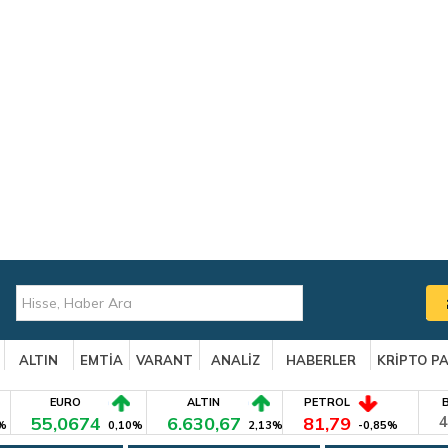
ALTIN
EMTİA
VARANT
ANALİZ
HABERLER
KRİPTO P
EURO
ALTIN
PETROL
55,0674
6.630,67
81,79
4
%
0,10%
2,13%
-0,85%