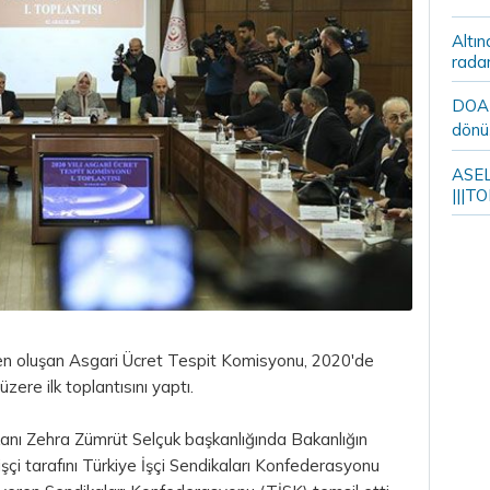
Altın
rada
DOA m
dönü
ASELS
|||TO
nden oluşan Asgari Ücret Tespit Komisyonu, 2020'de
zere ilk toplantısını yaptı.
anı Zehra Zümrüt Selçuk başkanlığında Bakanlığın
şçi tarafını Türkiye İşçi Sendikaları Konfederasyonu