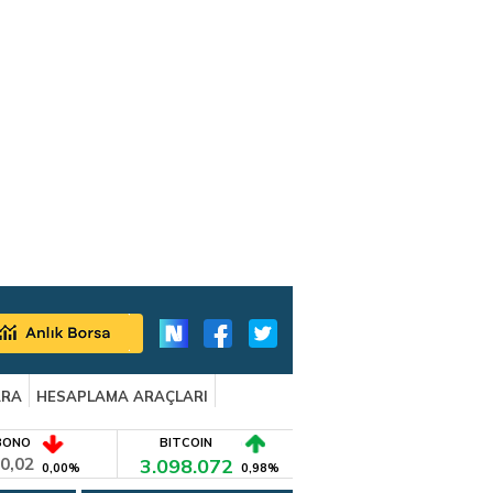
ARA
HESAPLAMA ARAÇLARI
BONO
BITCOIN
0,02
3.098.072
0,00%
0,98%