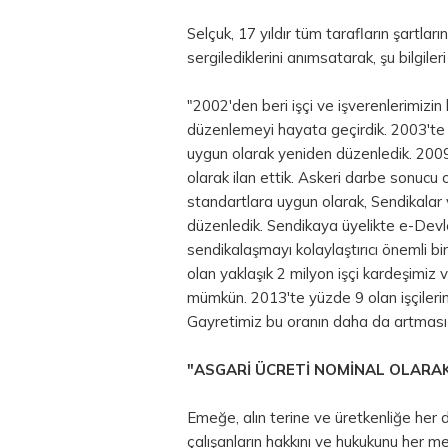
Selçuk, 17 yıldır tüm tarafların şartl
sergilediklerini anımsatarak, şu bilgileri
"2002'den beri işçi ve işverenlerimizi
düzenlemeyi hayata geçirdik. 2003'te
uygun olarak yeniden düzenledik. 2009
olarak ilan ettik. Askeri darbe sonucu
standartlara uygun olarak, Sendikalar
düzenledik. Sendikaya üyelikte e-Devl
sendikalaşmayı kolaylaştırıcı önemli b
olan yaklaşık 2 milyon işçi kardeşimiz
mümkün. 2013'te yüzde 9 olan işçileri
Gayretimiz bu oranın daha da artması
"ASGARİ ÜCRETİ NOMİNAL OLARAK
Emeğe, alın terine ve üretkenliğe her da
çalışanların hakkını ve hukukunu her m