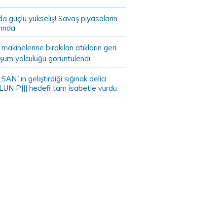
da güçlü yükseliş! Savaş piyasaların
rında
akinelerine bırakılan atıkların geri
şüm yolculuğu görüntülendi
AN`ın geliştirdiği sığınak delici
LUN P||| hedefi tam isabetle vurdu