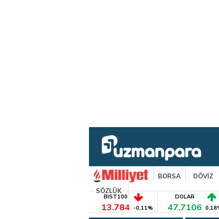
BORSA
DÖVİZ
SÖZLÜK
BIST100
DOLAR
13.784
47,7106
-0,11%
0,18