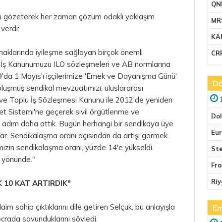
QN
arını gözeterek her zaman çözüm odaklı yaklaşım
MR
 verdi:
KA
n haklarında iyileşme sağlayan birçok önemli
CR
 İş Kanunumuzu ILO sözleşmeleri ve AB normlarına
'da 1 Mayıs'ı işçilerimize 'Emek ve Dayanışma Günü'
Dö
 oluşmuş sendikal mevzuatımızı, uluslararası
 ve Toplu İş Sözleşmesi Kanunu ile 2012'de yeniden
et Sistemi'ne geçerek sivil örgütlenme ve
Do
ir adım daha attık. Bugün herhangi bir sendikaya üye
Eu
 var. Sendikalaşma oranı açısından da artışı görmek
mizin sendikalaşma oranı, yüzde 14'e yükseldi.
Ste
 yönünde."
Fr
Riy
 10 KAT ARTIRDIK"
im sahip çıktıklarını dile getiren Selçuk, bu anlayışla
Em
ecrada savunduklarını söyledi.