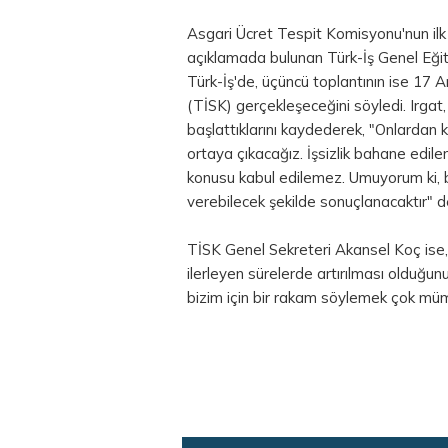
Asgari Ücret Tespit Komisyonu'nun ilk 
açıklamada bulunan Türk-İş Genel Eğitim
Türk-İş'de, üçüncü toplantının ise 17 
(TİSK) gerçekleşeceğini söyledi. Irgat,
başlattıklarını kaydederek, "Onlardan ke
ortaya çıkacağız. İşsizlik bahane edile
konusu kabul edilemez. Umuyorum ki, bu
verebilecek şekilde sonuçlanacaktır" d
TİSK Genel Sekreteri Akansel Koç ise,
ilerleyen sürelerde artırılması olduğ
bizim için bir rakam söylemek çok müm