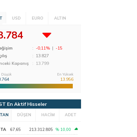
T
USD
EURO
ALTIN
3.784
eğişim
:
-0,11%
|
-15
ılış
:
13.827
nceki Kapanış
: 13.799
 Düşük
En Yüksek
3.764
13.956
ST En Aktif Hisseler
TAN
DÜŞEN
HACİM
ADET
PTA
67,65
213.312.805
% 10,00