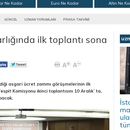
ar Ne Kadar
Euro Ne Kadar
Altın Ne K
GÜNCEL
UZMAN YORUMLARI
PİYASA TAKVİMİ
rlığında ilk toplantı sona
uz
iği asgari ücret zammı görüşmelerinin ilk
espit Komisyonu ikinci toplantısını 10 Aralık`ta,
apacak.
İs
mal
ula
tü