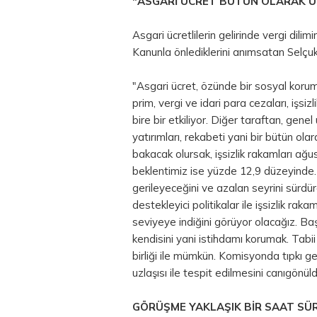
"ASGARİ ÜCRET BÜTÜN OLARAK ÜL
Asgari ücretlilerin gelirinde vergi dil
Kanunla önlediklerini anımsatan Selçuk
"Asgari ücret, özünde bir sosyal koru
prim, vergi ve idari para cezaları, işsi
bire bir etkiliyor. Diğer taraftan, gene
yatırımları, rekabeti yani bir bütün ol
bakacak olursak, işsizlik rakamları ağ
beklentimiz ise yüzde 12,9 düzeyinde.
gerileyeceğini ve azalan seyrini sürd
destekleyici politikalar ile işsizlik raka
seviyeye indiğini görüyor olacağız. Ba
kendisini yani istihdamı korumak. Tabii
birliği ile mümkün. Komisyonda tıpkı geç
uzlaşısı ile tespit edilmesini canıgönül
GÖRÜŞME YAKLAŞIK BİR SAAT SÜ