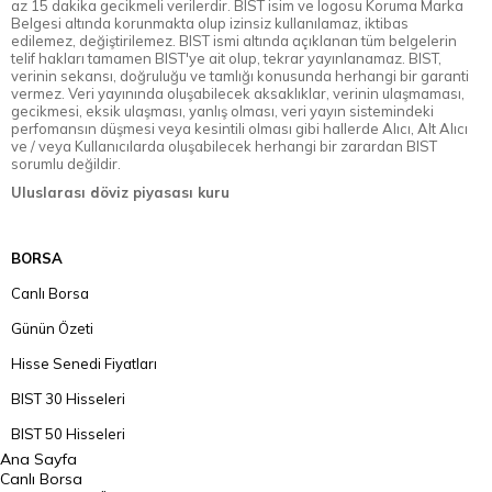
az 15 dakika gecikmeli verilerdir. BIST isim ve logosu Koruma Marka
Belgesi altında korunmakta olup izinsiz kullanılamaz, iktibas
edilemez, değiştirilemez. BIST ismi altında açıklanan tüm belgelerin
telif hakları tamamen BIST'ye ait olup, tekrar yayınlanamaz. BIST,
verinin sekansı, doğruluğu ve tamlığı konusunda herhangi bir garanti
vermez. Veri yayınında oluşabilecek aksaklıklar, verinin ulaşmaması,
gecikmesi, eksik ulaşması, yanlış olması, veri yayın sistemindeki
perfomansın düşmesi veya kesintili olması gibi hallerde Alıcı, Alt Alıcı
ve / veya Kullanıcılarda oluşabilecek herhangi bir zarardan BIST
sorumlu değildir.
Uluslarası döviz piyasası kuru
BORSA
Canlı Borsa
Günün Özeti
Hisse Senedi Fiyatları
BIST 30 Hisseleri
BIST 50 Hisseleri
Ana Sayfa
BIST 100 Hisseleri
Canlı Borsa