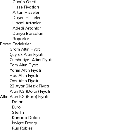
Günün Özeti
En Çok Artan Hisseler
Hisse Fiyatları
Artan Hisseler
En Çok Düşen Hisseler
Düşen Hisseler
Hacmi Artanlar
Hacmi Artanlar
Adedi Artanlar
Geçmiş Kapanışlar
Dünya Borsaları
Raporlar
Dünya Borsaları
Borsa
Endeksler
Gram Altın Fiyatı
Raporlar
Çeyrek Altın Fiyatı
Endeksler
Cumhuriyet Altını Fiyatı
Tam Altın Fiyatı
Yarım Altın Fiyatı
DÖVİZ
Has Altın Fiyatı
Ons Altın Fiyatı
Döviz Kuru
22 Ayar Bilezik Fiyatı
Dolar Kuru
Altın KG (Dolar) Fiyatı
Altın
Altın KG (Euro) Fiyatı
Euro Kuru
Dolar
Euro
Pound Kuru
Sterlin
Kanada Doları
Frank Kuru
İsviçre Frangı
Riyal Kuru
Rus Rublesi