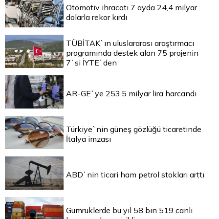
Otomotiv ihracatı 7 ayda 24,4 milyar
dolarla rekor kırdı
TÜBİTAK`ın uluslararası araştırmacı
programında destek alan 75 projenin
7`si İYTE`den
AR-GE`ye 253,5 milyar lira harcandı
Türkiye`nin güneş gözlüğü ticaretinde
İtalya imzası
ABD`nin ticari ham petrol stokları arttı
Gümrüklerde bu yıl 58 bin 519 canlı