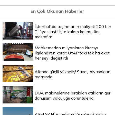
En Çok Okunan Haberler
İstanbul`da taşınmanın maliyeti 200 bin
TL`ye ulaştı! İşte kalem kalem tüm
masraflar
Mahkemeden milyonlarca kiracıyı
ilgilendiren karar: UYAP’taki tek hareket
her şeyi değiştirdi
Altında güçlü yükseliş! Savaş piyasaların
radarında
DOA makinelerine bırakılan atıkların geri
dönüşüm yolculuğu görüntülendi
ASELSAN`ın geliştirdiği sığınak delici