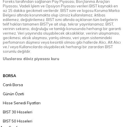
Foreks tarafından sağlanan Pay Piyasası, Borçlanma Araçları
Piyasası, Vadeli İşlem ve Opsiyon Piyasası verileri BIST kaynaklı en
az 15 dakika gecikmeli verilerdir. BIST isim ve logosu Koruma Marka
Belgesi altında korunmakta olup izinsiz kullanılamaz, iktibas
edilemez, değiştirilemez. BIST ismi altında açıklanan tüm belgelerin
telif hakları tamamen BIST'ye ait olup, tekrar yayınlanamaz. BIST,
verinin sekansı, doğruluğu ve tamlığı konusunda herhangi bir garanti
vermez. Veri yayınında oluşabilecek aksaklıklar, verinin ulaşmaması,
gecikmesi, eksik ulaşması, yanlış olması, veri yayın sistemindeki
perfomansın düşmesi veya kesintili olması gibi hallerde Alıcı, Alt Alıcı
ve / veya Kullanıcılarda oluşabilecek herhangi bir zarardan BIST
sorumlu değildir.
Uluslarası döviz piyasası kuru
BORSA
Canlı Borsa
Günün Özeti
Hisse Senedi Fiyatları
BIST 30 Hisseleri
BIST 50 Hisseleri