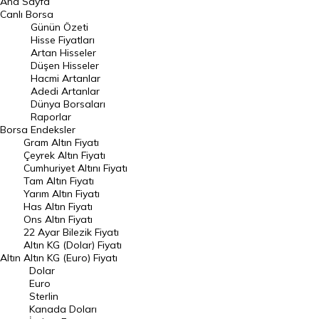
Ana Sayfa
BIST 100 Hisseleri
Canlı Borsa
Günün Özeti
En Çok Artan Hisseler
Hisse Fiyatları
Artan Hisseler
En Çok Düşen Hisseler
Düşen Hisseler
Hacmi Artanlar
Hacmi Artanlar
Adedi Artanlar
Geçmiş Kapanışlar
Dünya Borsaları
Raporlar
Dünya Borsaları
Borsa
Endeksler
Gram Altın Fiyatı
Raporlar
Çeyrek Altın Fiyatı
Endeksler
Cumhuriyet Altını Fiyatı
Tam Altın Fiyatı
Yarım Altın Fiyatı
DÖVİZ
Has Altın Fiyatı
Ons Altın Fiyatı
Döviz Kuru
22 Ayar Bilezik Fiyatı
Dolar Kuru
Altın KG (Dolar) Fiyatı
Altın
Altın KG (Euro) Fiyatı
Euro Kuru
Dolar
Euro
Pound Kuru
Sterlin
Kanada Doları
Frank Kuru