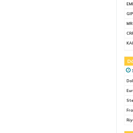
EM
GI
MR
CR
KA
Dö
Do
Eu
Ste
Fr
Riy