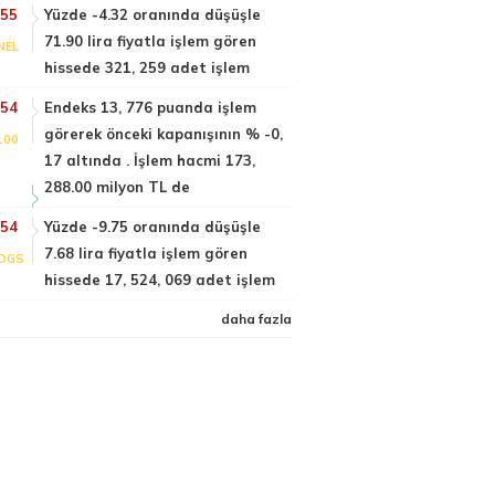
:55
Yüzde -4.32 oranında düşüşle
71.90 lira fiyatla işlem gören
NEL
hissede 321, 259 adet işlem
:54
Endeks 13, 776 puanda işlem
görerek önceki kapanışının % -0,
100
17 altında . İşlem hacmi 173,
288.00 milyon TL de
:54
Yüzde -9.75 oranında düşüşle
7.68 lira fiyatla işlem gören
DGS
hissede 17, 524, 069 adet işlem
daha fazla