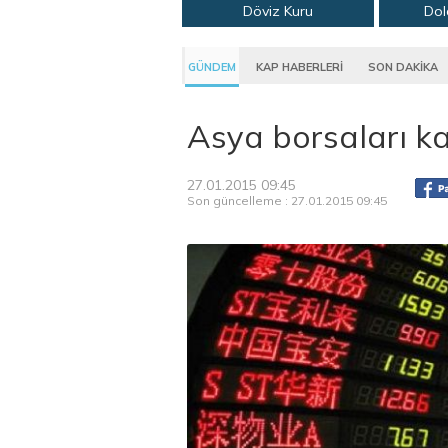
Döviz Kuru
Dol
GÜNDEM
KAP HABERLERİ
SON DAKİKA
Asya borsaları kar
27.01.2015 09:45
Son güncelleme : 27.01.2015 09:45