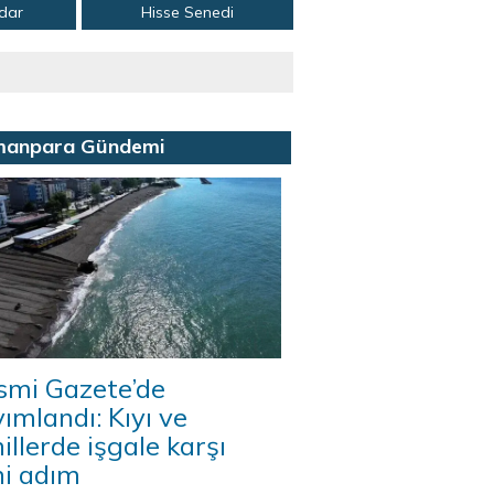
adar
Hisse Senedi
manpara Gündemi
smi Gazete’de
ımlandı: Kıyı ve
illerde işgale karşı
ni adım