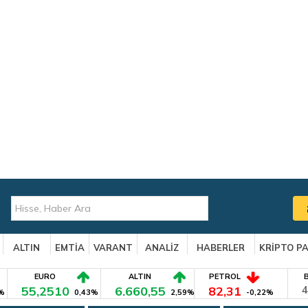
ALTIN
EMTİA
VARANT
ANALİZ
HABERLER
KRİPTO P
EURO
ALTIN
PETROL
55,2510
6.660,55
82,31
4
%
0,43%
2,59%
-0,22%