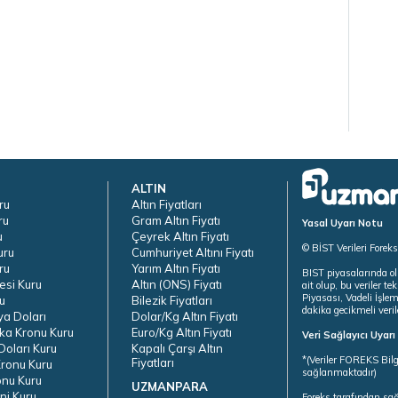
ALTIN
ru
Altın Fiyatları
ru
Gram Altın Fiyatı
Yasal Uyarı Notu
u
Çeyrek Altın Fiyatı
© BİST Verileri Forek
uru
Cumhuriyet Altını Fiyatı
ru
Yarım Altın Fiyatı
BIST piyasalarında ol
esi Kuru
Altın (ONS) Fiyatı
ait olup, bu veriler 
Piyasası, Vadeli İşle
u
Bilezik Fiyatları
dakika gecikmeli veril
ya Doları
Dolar/Kg Altın Fiyatı
ka Kronu Kuru
Euro/Kg Altın Fiyatı
Veri Sağlayıcı Uyar
oları Kuru
Kapalı Çarşı Altın
*(Veriler FOREKS Bilg
Fiyatları
ronu Kuru
sağlanmaktadır)
onu Kuru
UZMANPARA
ni Kuru
Foreks tarafından sa