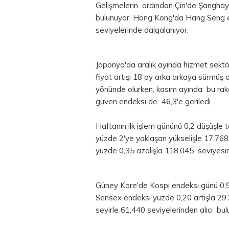
Gelişmelerin ardından Çin'de Şanghay
bulunuyor. Hong Kong'da Hang Seng e
seviyelerinde dalgalanıyor.
Japonya'da aralık ayında hizmet sektörü
fiyat artışı 18 ay arka arkaya sürmüş o
yönünde olurken, kasım ayında bu raka
güven endeksi de 46,3'e geriledi.
Haftanın ilk işlem gününü 0,2 düşüşl
yüzde 2'ye yaklaşan yükselişle 17.768
yüzde 0,35 azalışla 118,045 seviyesi
Güney Kore'de Kospi endeksi günü 0,9
Sensex endeksi yüzde 0,20 artışla 29
seyirle 61,440 seviyelerinden alıcı bul