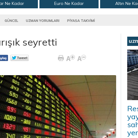
ar Ne Kadar
Euro Ne Kadar
Altın Ne K
GÜNCEL
UZMAN YORUMLARI
PİYASA TAKVİMİ
ışık seyretti
uz
Re
yay
sah
ye