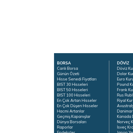
BORSA
DÖVİZ
Canlı Borsa
Döviz Ku
Günün Özeti
Dolar Ku
Hisse Senedi Fiyatları
Euro Kur
BIST 30 Hisseleri
Pound K
BIST 50 Hisseleri
Frank Ku
BIST 100 Hisseleri
Rus Rubl
En Çok Artan Hisseler
Riyal Kur
En Çok Düşen Hisseler
Avustral
Hacmi Artanlar
Danimar
Geçmiş Kapanışlar
Kanada D
Dünya Borsaları
Norveç K
Raporlar
İsveç Kr
Endeksler
Japon Ye