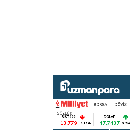
BORSA
DÖVİZ
SÖZLÜK
BIST100
DOLAR
13.779
47,7437
-0,14%
0,25