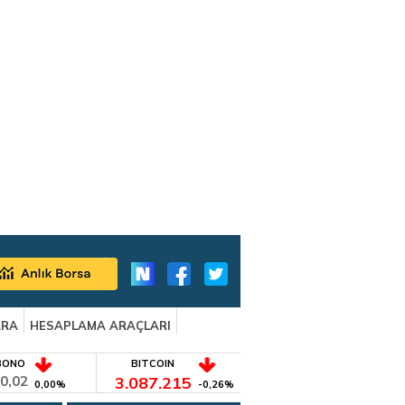
ARA
HESAPLAMA ARAÇLARI
BONO
BITCOIN
0,02
3.087.215
0,00%
-0,26%