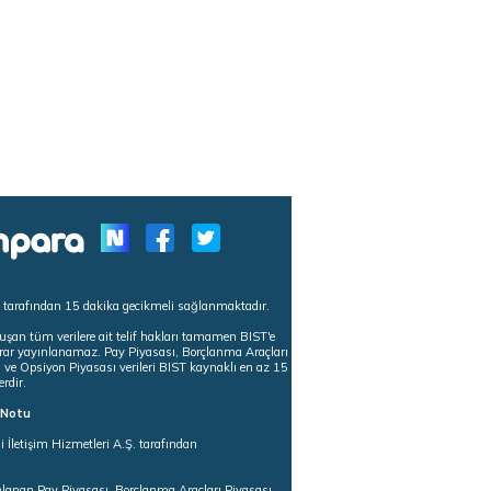
s tarafından 15 dakika gecikmeli sağlanmaktadır.
uşan tüm verilere ait telif hakları tamamen BIST'e
tekrar yayınlanamaz. Pay Piyasası, Borçlanma Araçları
m ve Opsiyon Piyasası verileri BIST kaynaklı en az 15
erdir.
ı Notu
i İletişim Hizmetleri A.Ş. tarafından
ğlanan Pay Piyasası, Borçlanma Araçları Piyasası,