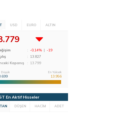
T
USD
EURO
ALTIN
3.779
eğişim
:
-0,14%
|
-19
ılış
:
13.827
nceki Kapanış
: 13.799
 Düşük
En Yüksek
3.699
13.956
ST En Aktif Hisseler
TAN
DÜŞEN
HACİM
ADET