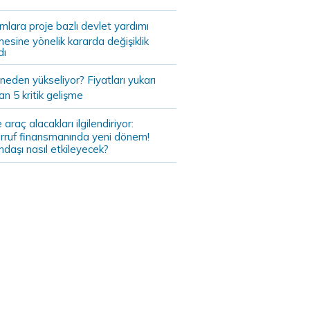
ımlara proje bazlı devlet yardımı
mesine yönelik kararda değişiklik
dı
 neden yükseliyor? Fiyatları yukarı
an 5 kritik gelişme
 araç alacakları ilgilendiriyor:
rruf finansmanında yeni dönem!
daşı nasıl etkileyecek?