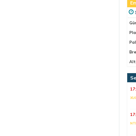
Em
Gü
Pla
Pa
Bre
Alt
Se
17
XU
17
NT