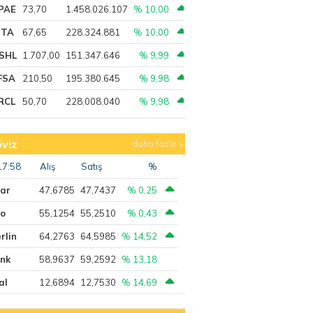
PAE
73,70
1.458.026.107
% 10,00
PTA
67,65
228.324.881
% 10,00
SHL
1.707,00
151.347.646
% 9,99
FSA
210,50
195.380.645
% 9,98
RCL
50,70
228.008.040
% 9,98
viz
daha fazla
17:58
Alış
Satış
%
lar
47,6785
47,7437
% 0,25
ro
55,1254
55,2510
% 0,43
rlin
64,2763
64,5985
% 14,52
ank
58,9637
59,2592
% 13,18
al
12,6894
12,7530
% 14,69