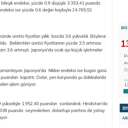
 bileşik endeksi, yüzde 0,9 düşüşle 3.353,41 puanda
ndeksi ise yüzde 0,6 değer kaybıyla 24.765,52
BIS
nde üretici fiyatları yıllık bazda 3,6 yükseldi. Böylece
1
ldu. Beklentiler üretici fiyatlarının yüzde 3,5 artması
m 3,6 artmıştı. Japonya'da ocak ayı küçük işletmeler
D
Aç
Ö
e tamamlayan Japonya'da Nikkei endeksi ise bugün günü
 puandan kapattı. Dolar, yen karşısında şu dakikalarda
En
nden işlem görüyor.
1
 yükselişle 1.952,40 puandan sonlandırdı. Hindistan'da
BI
.338 puanda seyrederken, dolar/rupi paritesi de yatay
uyor.
AR