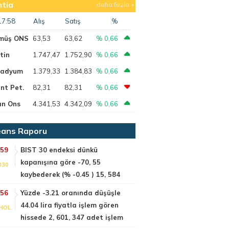
tia
daha fazla
17:58
Alış
Satış
%
müş ONS
63,53
63,62
% 0,66
tin
1.747,47
1.752,90
% 0,66
ladyum
1.379,33
1.384,83
% 0,66
nt Pet.
82,31
82,31
% 0,66
ın Ons
4.341,53
4.342,09
% 0,66
ans Raporu
:59
BIST 30 endeksi dünkü
kapanışına göre -70, 55
030
kaybederek (% -0.45 ) 15, 584
:56
Yüzde -3.21 oranında düşüşle
44.04 lira fiyatla işlem gören
HOL
hissede 2, 601, 347 adet işlem