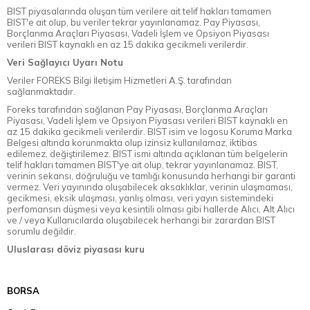
BIST piyasalarında oluşan tüm verilere ait telif hakları tamamen
BIST'e ait olup, bu veriler tekrar yayınlanamaz. Pay Piyasası,
Borçlanma Araçları Piyasası, Vadeli İşlem ve Opsiyon Piyasası
verileri BIST kaynaklı en az 15 dakika gecikmeli verilerdir.
Veri Sağlayıcı Uyarı Notu
Veriler FOREKS Bilgi İletişim Hizmetleri A.Ş. tarafından
sağlanmaktadır.
Foreks tarafından sağlanan Pay Piyasası, Borçlanma Araçları
Piyasası, Vadeli İşlem ve Opsiyon Piyasası verileri BIST kaynaklı en
az 15 dakika gecikmeli verilerdir. BIST isim ve logosu Koruma Marka
Belgesi altında korunmakta olup izinsiz kullanılamaz, iktibas
edilemez, değiştirilemez. BIST ismi altında açıklanan tüm belgelerin
telif hakları tamamen BIST'ye ait olup, tekrar yayınlanamaz. BIST,
verinin sekansı, doğruluğu ve tamlığı konusunda herhangi bir garanti
vermez. Veri yayınında oluşabilecek aksaklıklar, verinin ulaşmaması,
gecikmesi, eksik ulaşması, yanlış olması, veri yayın sistemindeki
perfomansın düşmesi veya kesintili olması gibi hallerde Alıcı, Alt Alıcı
ve / veya Kullanıcılarda oluşabilecek herhangi bir zarardan BIST
sorumlu değildir.
Uluslarası döviz piyasası kuru
BORSA