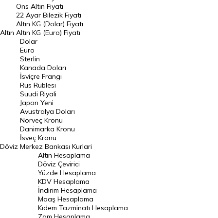
Ons Altın Fiyatı
Döviz Kuru
22 Ayar Bilezik Fiyatı
Dolar Kuru
Altın KG (Dolar) Fiyatı
Altın
Altın KG (Euro) Fiyatı
Euro Kuru
Dolar
Euro
Pound Kuru
Sterlin
Kanada Doları
Frank Kuru
İsviçre Frangı
Riyal Kuru
Rus Rublesi
Suudi Riyali
Avustralya Doları
Japon Yeni
Avustralya Doları
Danimarka Kronu Kuru
Norveç Kronu
Danimarka Kronu
Kanada Doları Kuru
İsveç Kronu
Döviz
Merkez Bankası Kurlari
Norveç Kronu Kuru
Altın Hesaplama
İsveç Kronu Kuru
Döviz Çevirici
Yüzde Hesaplama
Japon Yeni Kuru
KDV Hesaplama
İndirim Hesaplama
Serbest Piyasa Döviz Kurları
Maaş Hesaplama
Kıdem Tazminatı Hesaplama
Merkez Bankası Döviz Kurları
Zam Hesaplama