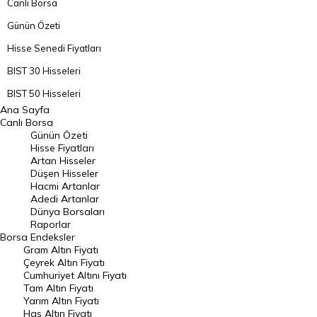
Canlı Borsa
Günün Özeti
Hisse Senedi Fiyatları
BIST 30 Hisseleri
BIST 50 Hisseleri
Ana Sayfa
BIST 100 Hisseleri
Canlı Borsa
Günün Özeti
En Çok Artan Hisseler
Hisse Fiyatları
Artan Hisseler
En Çok Düşen Hisseler
Düşen Hisseler
Hacmi Artanlar
Hacmi Artanlar
Adedi Artanlar
Geçmiş Kapanışlar
Dünya Borsaları
Raporlar
Dünya Borsaları
Borsa
Endeksler
Gram Altın Fiyatı
Raporlar
Çeyrek Altın Fiyatı
Endeksler
Cumhuriyet Altını Fiyatı
Tam Altın Fiyatı
Yarım Altın Fiyatı
DÖVİZ
Has Altın Fiyatı