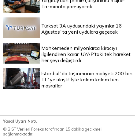
Yargıtay’dan primle çalışanlara müjde!
Tazminata yansıyacak
Türksat 3A uydusundaki yayınlar 16
Ağustos`ta yeni uydulara geçecek
Mahkemeden milyonlarca kiracıyı
ilgilendiren karar: UYAP’taki tek hareket
her şeyi değiştirdi
İstanbul`da taşınmanın maliyeti 200 bin
TL`ye ulaştı! İşte kalem kalem tüm
masraflar
Yasal Uyarı Notu
© BİST Verileri Foreks tarafından 15 dakika gecikmeli
sağlanmaktadır.