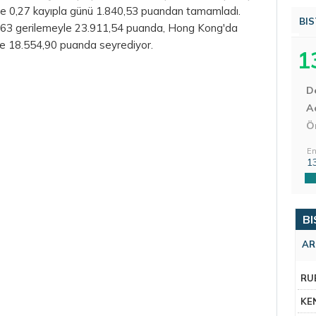
e 0,27 kayıpla günü 1.840,53 puandan tamamladı.
BIS
,63 gerilemeyle 23.911,54 puanda, Hong Kong'da
e 18.554,90 puanda seyrediyor.
1
D
Aç
Ö
En
1
BI
AR
RU
KE