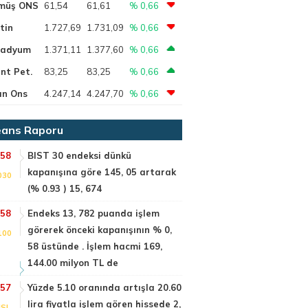
müş ONS
61,54
61,61
% 0,66
tin
1.727,69
1.731,09
% 0,66
ladyum
1.371,11
1.377,60
% 0,66
nt Pet.
83,25
83,25
% 0,66
ın Ons
4.247,14
4.247,70
% 0,66
ans Raporu
:58
BIST 30 endeksi dünkü
kapanışına göre 145, 05 artarak
030
(% 0.93 ) 15, 674
:58
Endeks 13, 782 puanda işlem
görerek önceki kapanışının % 0,
100
58 üstünde . İşlem hacmi 169,
144.00 milyon TL de
:57
Yüzde 5.10 oranında artışla 20.60
lira fiyatla işlem gören hissede 2,
SI