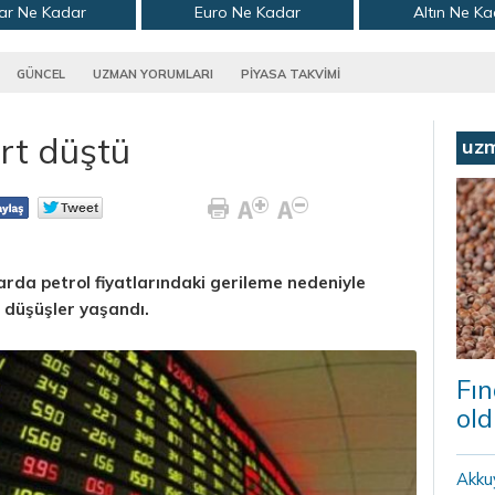
ar Ne Kadar
Euro Ne Kadar
Altın Ne K
GÜNCEL
UZMAN YORUMLARI
PİYASA TAKVİMİ
rt düştü
uz
arda petrol fiyatlarındaki gerileme nedeniyle
t düşüşler yaşandı.
Fın
old
Akku