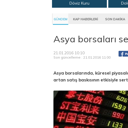
Döviz Kuru
Dol
GÜNDEM
KAP HABERLERİ
SON DAKİKA
Asya borsaları se
21.01.2016 10:10
Son güncelleme : 21.01.2016 11:00
Asya borsalarında, küresel piyasal
artan satış baskısının etkisiyle ser