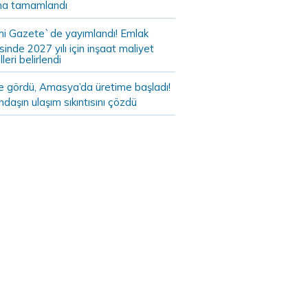
a tamamlandı
i Gazete`de yayımlandı! Emlak
sinde 2027 yılı için inşaat maliyet
leri belirlendi
de gördü, Amasya’da üretime başladı!
daşın ulaşım sıkıntısını çözdü