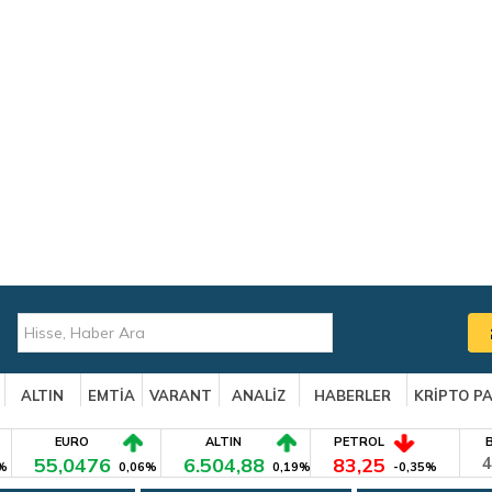
ALTIN
EMTİA
VARANT
ANALİZ
HABERLER
KRİPTO P
EURO
ALTIN
PETROL
55,0476
6.504,88
83,25
4
%
0,06%
0,19%
-0,35%