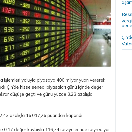
aşam
Resm
vergi
bedel
Çin’
Vatan
 işlemleri yoluyla piyasaya 400 milyar yuan vererek
ğladı. Çin’de hisse senedi piyasaları günü içinde değer
krar düşüşe geçti ve günü yüzde 3,23 azalışla
2,43 azalışla 16.017,26 puandan kapandı.
de 0,17 değer kaybıyla 116,74 seviyelerinde seyrediyor.