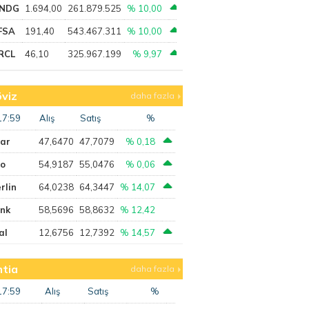
NDG
1.694,00
261.879.525
% 10,00
FSA
191,40
543.467.311
% 10,00
RCL
46,10
325.967.199
% 9,97
viz
daha fazla
17:59
Alış
Satış
%
lar
47,6470
47,7079
% 0,18
ro
54,9187
55,0476
% 0,06
rlin
64,0238
64,3447
% 14,07
ank
58,5696
58,8632
% 12,42
al
12,6756
12,7392
% 14,57
tia
daha fazla
17:59
Alış
Satış
%