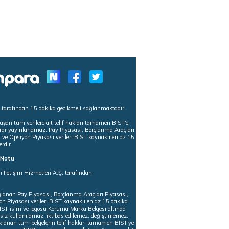
s tarafından 15 dakika gecikmeli sağlanmaktadır.
uşan tüm verilere ait telif hakları tamamen BIST'e
tekrar yayınlanamaz. Pay Piyasası, Borçlanma Araçları
m ve Opsiyon Piyasası verileri BIST kaynaklı en az 15
erdir.
ı Notu
i İletişim Hizmetleri A.Ş. tarafından
ğlanan Pay Piyasası, Borçlanma Araçları Piyasası,
on Piyasası verileri BIST kaynaklı en az 15 dakika
 BIST isim ve logosu Koruma Marka Belgesi altında
iz kullanılamaz, iktibas edilemez, değiştirilemez.
klanan tüm belgelerin telif hakları tamamen BIST'ye