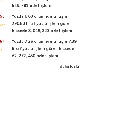
549, 781 adet işlem
:55
Yüzde 8.60 oranında artışla
290.50 lira fiyatla işlem gören
GAZ
hissede 3, 049, 328 adet işlem
:54
Yüzde 7.26 oranında artışla 7.39
lira fiyatla işlem gören hissede
FO
62, 272, 450 adet işlem
daha fazla