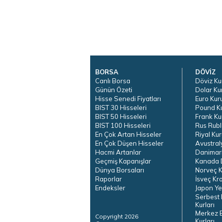
BORSA
DÖVİZ
Canlı Borsa
Döviz Ku
Günün Özeti
Dolar Ku
Hisse Senedi Fiyatları
Euro Kur
BIST 30 Hisseleri
Pound K
BIST 50 Hisseleri
Frank Ku
BIST 100 Hisseleri
Rus Rubl
En Çok Artan Hisseler
Riyal Kur
En Çok Düşen Hisseler
Avustral
Hacmi Artanlar
Danimar
Geçmiş Kapanışlar
Kanada D
Dünya Borsaları
Norveç K
Raporlar
İsveç Kr
Endeksler
Japon Ye
Serbest 
Kurları
Merkez 
Copyright 2026
Kurları