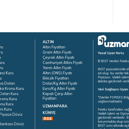
ALTIN
ru
Altın Fiyatları
ru
Gram Altın Fiyatı
Yasal Uyarı Notu
u
Çeyrek Altın Fiyatı
© BİST Verileri Forek
uru
Cumhuriyet Altını Fiyatı
ru
Yarım Altın Fiyatı
BIST piyasalarında ol
esi Kuru
Altın (ONS) Fiyatı
ait olup, bu veriler 
Piyasası, Vadeli İşle
u
Bilezik Fiyatları
dakika gecikmeli veril
ya Doları
Dolar/Kg Altın Fiyatı
ka Kronu Kuru
Euro/Kg Altın Fiyatı
Veri Sağlayıcı Uyar
oları Kuru
Kapalı Çarşı Altın
*(Veriler FOREKS Bilg
Fiyatları
ronu Kuru
sağlanmaktadır)
onu Kuru
UZMANPARA
ni Kuru
Foreks tarafından sa
KÜNYE
Vadeli İşlem ve Opsiy
Piyasa Döviz
gecikmeli verilerdir.
korunmakta olup izins
Bankası Döviz
BIST ismi altında açı