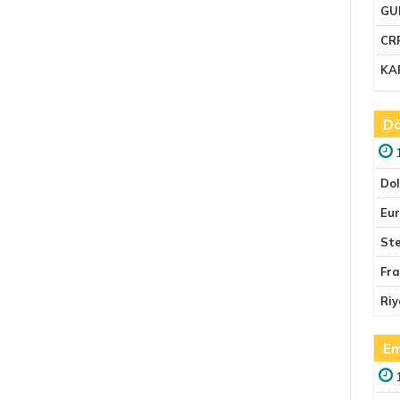
GU
CR
KA
Dö
Do
Eu
Ste
Fr
Riy
Em