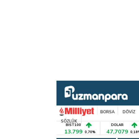
BORSA
DÖVİZ
SÖZLÜK
BIST100
DOLAR
13.799
47,7079
0,70%
0,18