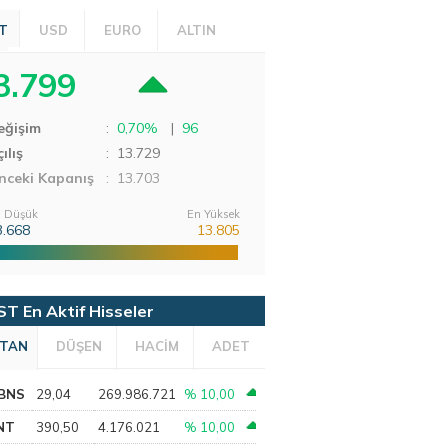
T
USD
EURO
ALTIN
3.799
eğişim
:
0,70%
|
96
ılış
:
13.729
nceki Kapanış
: 13.703
 Düşük
En Yüksek
3.668
13.805
ST En Aktif Hisseler
TAN
DÜŞEN
HACİM
ADET
BNS
29,04
269.986.721
% 10,00
NT
390,50
4.176.021
% 10,00