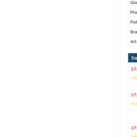
Gü
Pla
Pa
Bre
Alt
Se
17
XU
17
XU
17
DNI