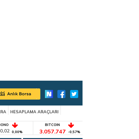
ARA
HESAPLAMA ARAÇLARI
BONO
BITCOIN
0,02
3.057.747
0,00%
-0,57%