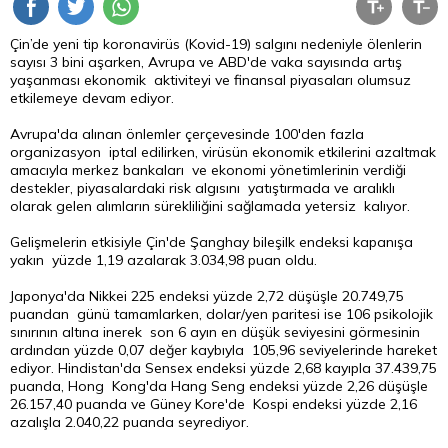
Çin’de yeni tip koronavirüs (Kovid-19) salgını nedeniyle ölenlerin
sayısı 3 bini aşarken, Avrupa ve ABD'de vaka sayısında artış
yaşanması ekonomik aktiviteyi ve finansal piyasaları olumsuz
etkilemeye devam ediyor.
Avrupa'da alınan önlemler çerçevesinde 100'den fazla
organizasyon iptal edilirken, virüsün ekonomik etkilerini azaltmak
amacıyla merkez bankaları ve ekonomi yönetimlerinin verdiği
destekler, piyasalardaki risk algısını yatıştırmada ve aralıklı
olarak gelen alımların sürekliliğini sağlamada yetersiz kalıyor.
Gelişmelerin etkisiyle Çin'de Şanghay bileşilk endeksi kapanışa
yakın yüzde 1,19 azalarak 3.034,98 puan oldu.
Japonya'da Nikkei 225 endeksi yüzde 2,72 düşüşle 20.749,75
puandan günü tamamlarken, dolar/yen paritesi ise 106 psikolojik
sınırının altına inerek son 6 ayın en düşük seviyesini görmesinin
ardından yüzde 0,07 değer kaybıyla 105,96 seviyelerinde hareket
ediyor. Hindistan'da Sensex endeksi yüzde 2,68 kayıpla 37.439,75
puanda, Hong Kong'da Hang Seng endeksi yüzde 2,26 düşüşle
26.157,40 puanda ve Güney Kore'de Kospi endeksi yüzde 2,16
azalışla 2.040,22 puanda seyrediyor.