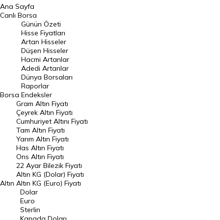
Ana Sayfa
BIST 100 Hisseleri
Canlı Borsa
Günün Özeti
En Çok Artan Hisseler
Hisse Fiyatları
Artan Hisseler
En Çok Düşen Hisseler
Düşen Hisseler
Hacmi Artanlar
Hacmi Artanlar
Adedi Artanlar
Geçmiş Kapanışlar
Dünya Borsaları
Raporlar
Dünya Borsaları
Borsa
Endeksler
Gram Altın Fiyatı
Raporlar
Çeyrek Altın Fiyatı
Endeksler
Cumhuriyet Altını Fiyatı
Tam Altın Fiyatı
Yarım Altın Fiyatı
DÖVİZ
Has Altın Fiyatı
Ons Altın Fiyatı
Döviz Kuru
22 Ayar Bilezik Fiyatı
Dolar Kuru
Altın KG (Dolar) Fiyatı
Altın
Altın KG (Euro) Fiyatı
Euro Kuru
Dolar
Euro
Pound Kuru
Sterlin
Kanada Doları