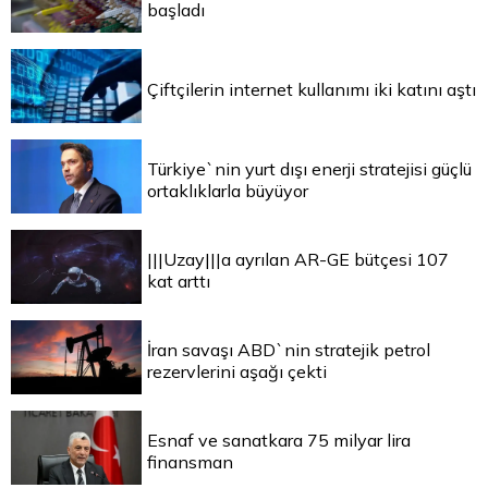
başladı
Çiftçilerin internet kullanımı iki katını aştı
Türkiye`nin yurt dışı enerji stratejisi güçlü
ortaklıklarla büyüyor
|||Uzay|||a ayrılan AR-GE bütçesi 107
kat arttı
İran savaşı ABD`nin stratejik petrol
rezervlerini aşağı çekti
Esnaf ve sanatkara 75 milyar lira
finansman