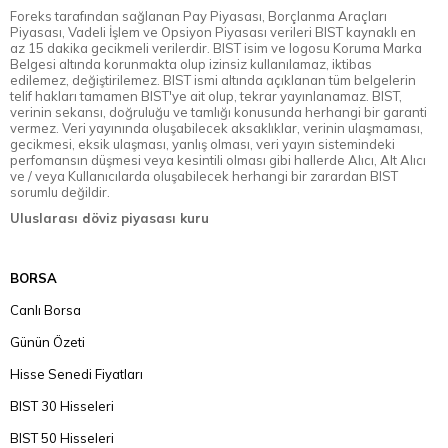
Foreks tarafından sağlanan Pay Piyasası, Borçlanma Araçları
Piyasası, Vadeli İşlem ve Opsiyon Piyasası verileri BIST kaynaklı en
az 15 dakika gecikmeli verilerdir. BIST isim ve logosu Koruma Marka
Belgesi altında korunmakta olup izinsiz kullanılamaz, iktibas
edilemez, değiştirilemez. BIST ismi altında açıklanan tüm belgelerin
telif hakları tamamen BIST'ye ait olup, tekrar yayınlanamaz. BIST,
verinin sekansı, doğruluğu ve tamlığı konusunda herhangi bir garanti
vermez. Veri yayınında oluşabilecek aksaklıklar, verinin ulaşmaması,
gecikmesi, eksik ulaşması, yanlış olması, veri yayın sistemindeki
perfomansın düşmesi veya kesintili olması gibi hallerde Alıcı, Alt Alıcı
ve / veya Kullanıcılarda oluşabilecek herhangi bir zarardan BIST
sorumlu değildir.
Uluslarası döviz piyasası kuru
BORSA
Canlı Borsa
Günün Özeti
Hisse Senedi Fiyatları
BIST 30 Hisseleri
BIST 50 Hisseleri