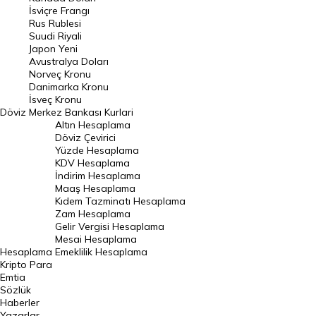
Frank Kuru
İsviçre Frangı
Riyal Kuru
Rus Rublesi
Suudi Riyali
Avustralya Doları
Japon Yeni
Avustralya Doları
Danimarka Kronu Kuru
Norveç Kronu
Danimarka Kronu
Kanada Doları Kuru
İsveç Kronu
Döviz
Merkez Bankası Kurlari
Norveç Kronu Kuru
Altın Hesaplama
İsveç Kronu Kuru
Döviz Çevirici
Yüzde Hesaplama
Japon Yeni Kuru
KDV Hesaplama
İndirim Hesaplama
Serbest Piyasa Döviz Kurları
Maaş Hesaplama
Kıdem Tazminatı Hesaplama
Merkez Bankası Döviz Kurları
Zam Hesaplama
Gelir Vergisi Hesaplama
ALTIN
Mesai Hesaplama
Hesaplama
Emeklilik Hesaplama
Altın Fiyatları
Kripto Para
Emtia
Gram Altın Fiyatı
Sözlük
Çeyrek Altın Fiyatı
Haberler
Yazarlar