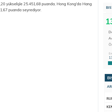
0,20 yükselişle 25.451,68 puanda, Hong Kong'da Hang
BIS
1,67 puanda seyrediyor.
1
D
Aç
Ö
En
1
BI
AR
RU
KE