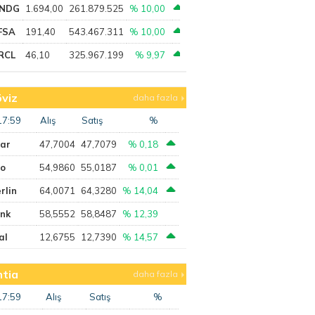
NDG
1.694,00
261.879.525
% 10,00
FSA
191,40
543.467.311
% 10,00
RCL
46,10
325.967.199
% 9,97
viz
daha fazla
17:59
Alış
Satış
%
lar
47,7004
47,7079
% 0,18
ro
54,9860
55,0187
% 0,01
rlin
64,0071
64,3280
% 14,04
ank
58,5552
58,8487
% 12,39
al
12,6755
12,7390
% 14,57
tia
daha fazla
17:59
Alış
Satış
%