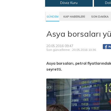
Döviz Kuru
Dol
GÜNDEM
KAP HABERLERİ
SON DAKİKA
Asya borsaları yü
20.05.2016 09:47
Son güncelleme : 20.05.2016 10:36
Asya borsaları, petrol fiyatlarındak
seyretti.