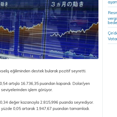
aşam
Resm
vergi
bedel
Çin’
Vatan
kseliş eğiliminden destek bularak pozitif seyretti.
0,54 artışla 16.736,35 puandan kapandı. Dolar/yen
 seviyelerinden işlem görüyor.
 0,34 değer kazancıyla 2.815,996 puanda seyrediyor.
 yüzde 0,05 artarak 1.947,67 puandan tamamladı.