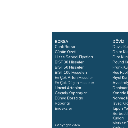
BORSA
DÖVİZ
Canlı Borsa
Döviz Ku
Günün Özeti
Dolar Ku
Hisse Senedi Fiyatları
Euro Kur
BIST 30 Hisseleri
Pound K
BIST 50 Hisseleri
Frank Ku
BIST 100 Hisseleri
Rus Rubl
En Çok Artan Hisseler
Riyal Kur
En Çok Düşen Hisseler
Avustral
Hacmi Artanlar
Danimar
Geçmiş Kapanışlar
Kanada D
Dünya Borsaları
Norveç K
Raporlar
İsveç Kr
Endeksler
Japon Ye
Serbest 
Kurları
Merkez 
Copyright 2026
Kurları