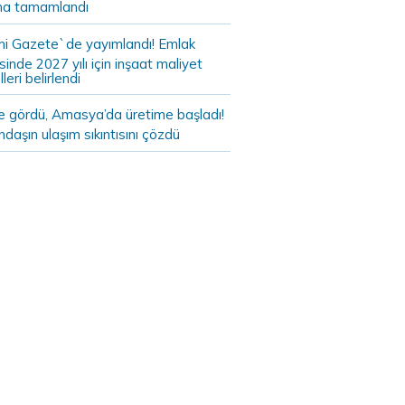
a tamamlandı
i Gazete`de yayımlandı! Emlak
sinde 2027 yılı için inşaat maliyet
leri belirlendi
de gördü, Amasya’da üretime başladı!
daşın ulaşım sıkıntısını çözdü