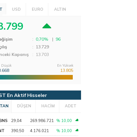
T
USD
EURO
ALTIN
3.799
eğişim
:
0,70%
|
96
ılış
:
13.729
nceki Kapanış
: 13.703
 Düşük
En Yüksek
3.668
13.805
ST En Aktif Hisseler
TAN
DÜŞEN
HACİM
ADET
BNS
29,04
269.986.721
% 10,00
NT
390,50
4.176.021
% 10,00