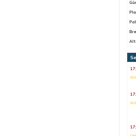
Gü
Pla
Pa
Bre
Alt
Se
17
XU
17
XU
17
DNI