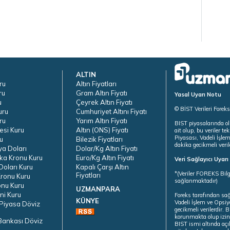
ALTIN
ru
Altın Fiyatları
ru
Gram Altın Fiyatı
Yasal Uyarı Notu
u
Çeyrek Altın Fiyatı
© BİST Verileri Forek
uru
Cumhuriyet Altını Fiyatı
ru
Yarım Altın Fiyatı
BIST piyasalarında ol
esi Kuru
Altın (ONS) Fiyatı
ait olup, bu veriler 
Piyasası, Vadeli İşle
u
Bilezik Fiyatları
dakika gecikmeli veril
ya Doları
Dolar/Kg Altın Fiyatı
ka Kronu Kuru
Euro/Kg Altın Fiyatı
Veri Sağlayıcı Uyar
oları Kuru
Kapalı Çarşı Altın
*(Veriler FOREKS Bilg
Fiyatları
ronu Kuru
sağlanmaktadır)
onu Kuru
UZMANPARA
ni Kuru
Foreks tarafından sa
KÜNYE
Vadeli İşlem ve Opsiy
Piyasa Döviz
gecikmeli verilerdir.
korunmakta olup izins
Bankası Döviz
BIST ismi altında açı