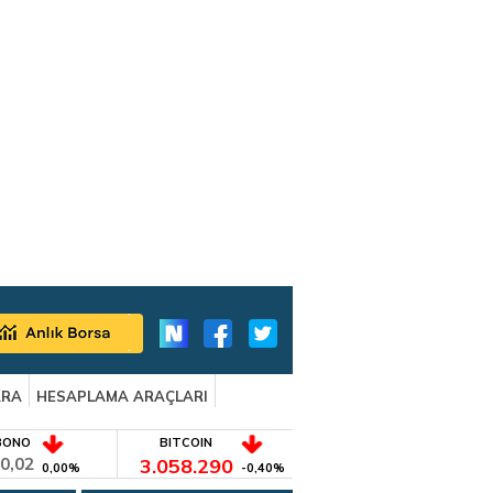
ARA
HESAPLAMA ARAÇLARI
BONO
BITCOIN
0,02
3.058.290
0,00%
-0,40%