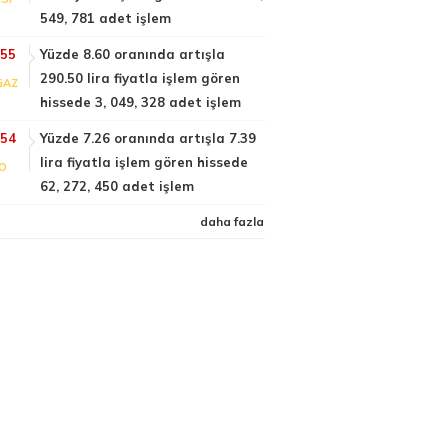
549, 781 adet işlem
:55
Yüzde 8.60 oranında artışla
290.50 lira fiyatla işlem gören
GAZ
hissede 3, 049, 328 adet işlem
:54
Yüzde 7.26 oranında artışla 7.39
lira fiyatla işlem gören hissede
FO
62, 272, 450 adet işlem
daha fazla