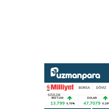
BORSA
DÖVİZ
SÖZLÜK
BIST100
DOLAR
13.799
47,7079
0,70%
0,18