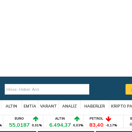
ALTIN
EMTİA
VARANT
ANALİZ
HABERLER
KRİPTO P
EURO
ALTIN
PETROL
55,0187
6.494,37
83,40
4
%
0,01%
0,03%
-0,17%