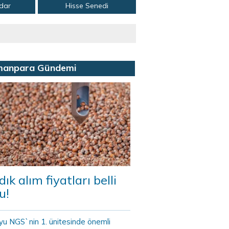
adar
Hisse Senedi
manpara Gündemi
dık alım fiyatları belli
u!
yu NGS`nin 1. ünitesinde önemli