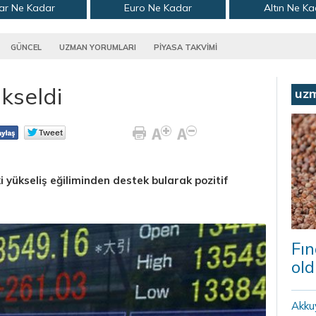
ar Ne Kadar
Euro Ne Kadar
Altın Ne K
GÜNCEL
UZMAN YORUMLARI
PİYASA TAKVİMİ
kseldi
uz
i yükseliş eğiliminden destek bularak pozitif
Fın
old
Akku