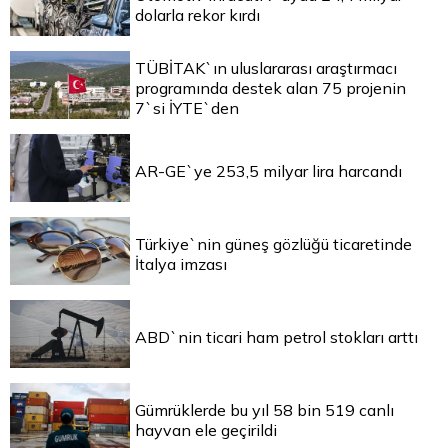
dolarla rekor kırdı
TÜBİTAK`ın uluslararası araştırmacı
programında destek alan 75 projenin
7`si İYTE`den
AR-GE`ye 253,5 milyar lira harcandı
Türkiye`nin güneş gözlüğü ticaretinde
İtalya imzası
ABD`nin ticari ham petrol stokları arttı
Gümrüklerde bu yıl 58 bin 519 canlı
hayvan ele geçirildi