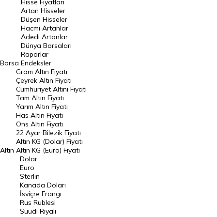
Hisse Fiyatları
Artan Hisseler
En Çok Düşen Hisseler
Düşen Hisseler
Hacmi Artanlar
Hacmi Artanlar
Adedi Artanlar
Geçmiş Kapanışlar
Dünya Borsaları
Raporlar
Dünya Borsaları
Borsa
Endeksler
Gram Altın Fiyatı
Raporlar
Çeyrek Altın Fiyatı
Endeksler
Cumhuriyet Altını Fiyatı
Tam Altın Fiyatı
Yarım Altın Fiyatı
DÖVİZ
Has Altın Fiyatı
Ons Altın Fiyatı
Döviz Kuru
22 Ayar Bilezik Fiyatı
Dolar Kuru
Altın KG (Dolar) Fiyatı
Altın
Altın KG (Euro) Fiyatı
Euro Kuru
Dolar
Euro
Pound Kuru
Sterlin
Kanada Doları
Frank Kuru
İsviçre Frangı
Riyal Kuru
Rus Rublesi
Suudi Riyali