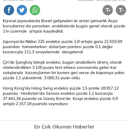
Küresel piyasalarda Brexit gelişmeleri ile artan iyimserlik Asya
borsalarına da yansırken, endekslerde bugün genel olarak yüzde
1'in üzerinde artışlar kaydedildi.
Japonya'da Nikkei 225 endeksi yüzde 1,8 artışla günü 21.503,69
puandan tamamlarken, dolar/yen paritesi yüzde 0,1 değer
kazancıyla 111,3 seviyelerinde dengelendi.
Çin'de Şanghay bileşik endeksi, bugün analistlerin direnç olarak
nitelendirdikleri 3.100 puanı test etmesi sonrasında gelen kar
satışlarıyla kazançlarının bir kısmını geri verse de kapanışa yakın
yüzde 1,1 yükselerek 3.060,31 puan oldu.
Hong Kong'da Hang Seng endeksi yüzde 1,5 primle 28.917,12
puanda, Hindistan'da Sensex endeksi yüzde 1,1 kazançla
37.441,36 puanda ve Güney Kore'de Kospi endeksi yüzde 0,9
artışla 2.157,18 puanda seyrediyor.
En Çok Okunan Haberler