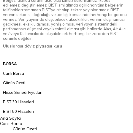
Belgesi altında korunmakta olup izinsiz kullanılamaz, iktibas
edilemez, değiştirilemez. BIST ismi altında açıklanan tüm belgelerin
telif hakları tamamen BIST'ye ait olup, tekrar yayınlanamaz. BIST,
verinin sekansı, doğruluğu ve tamlığı konusunda herhangi bir garanti
vermez. Veri yayınında oluşabilecek aksaklıklar, verinin ulaşmaması,
gecikmesi, eksik ulaşması, yanlış olması, veri yayın sistemindeki
perfomansın düşmesi veya kesintili olması gibi hallerde Alıcı, Alt Alıcı
ve / veya Kullanıcılarda oluşabilecek herhangi bir zarardan BIST
sorumlu değildir.
Uluslarası döviz piyasası kuru
BORSA
Canlı Borsa
Günün Özeti
Hisse Senedi Fiyatları
BIST 30 Hisseleri
BIST 50 Hisseleri
Ana Sayfa
BIST 100 Hisseleri
Canlı Borsa
Günün Özeti
En Çok Artan Hisseler