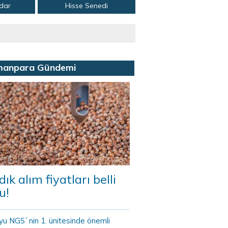
adar
Hisse Senedi
manpara Gündemi
dık alım fiyatları belli
u!
yu NGS`nin 1. ünitesinde önemli