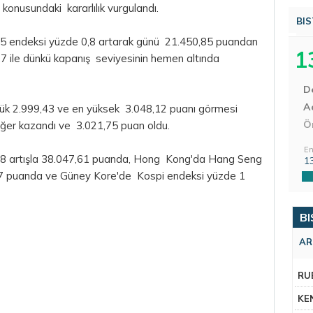
konusundaki kararlılık vurgulandı.
BIS
25 endeksi yüzde 0,8 artarak günü 21.450,85 puandan
1
,7 ile dünkü kapanış seviyesinin hemen altında
D
Aç
üşük 2.999,43 ve en yüksek 3.048,12 puanı görmesi
Ö
ğer kazandı ve 3.021,75 puan oldu.
En
,8 artışla 38.047,61 puanda, Hong Kong'da Hang Seng
1
,87 puanda ve Güney Kore'de Kospi endeksi yüzde 1
BI
AR
RU
KE