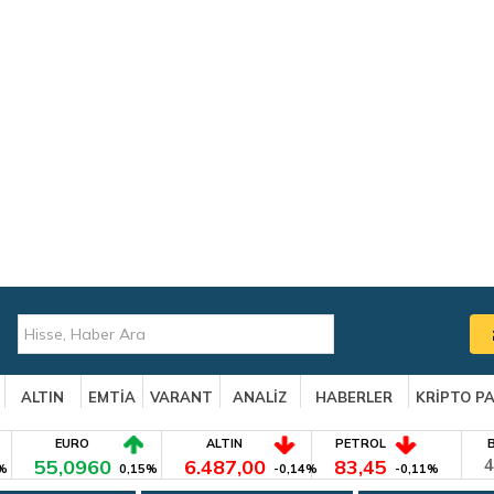
ALTIN
EMTİA
VARANT
ANALİZ
HABERLER
KRİPTO P
EURO
ALTIN
PETROL
55,0960
6.487,00
83,45
4
%
0,15%
-0,14%
-0,11%