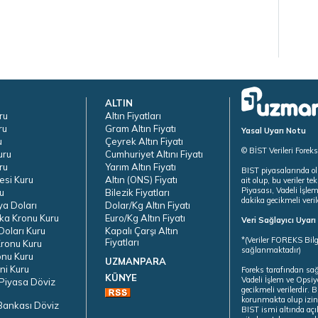
ALTIN
ru
Altın Fiyatları
ru
Gram Altın Fiyatı
Yasal Uyarı Notu
u
Çeyrek Altın Fiyatı
© BİST Verileri Forek
uru
Cumhuriyet Altını Fiyatı
ru
Yarım Altın Fiyatı
BIST piyasalarında ol
esi Kuru
Altın (ONS) Fiyatı
ait olup, bu veriler 
Piyasası, Vadeli İşle
u
Bilezik Fiyatları
dakika gecikmeli veril
ya Doları
Dolar/Kg Altın Fiyatı
ka Kronu Kuru
Euro/Kg Altın Fiyatı
Veri Sağlayıcı Uyar
oları Kuru
Kapalı Çarşı Altın
*(Veriler FOREKS Bilg
Fiyatları
ronu Kuru
sağlanmaktadır)
onu Kuru
UZMANPARA
ni Kuru
Foreks tarafından sa
KÜNYE
Vadeli İşlem ve Opsiy
Piyasa Döviz
gecikmeli verilerdir.
korunmakta olup izins
Bankası Döviz
BIST ismi altında açı