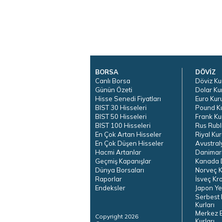
BORSA
DÖVİZ
Canlı Borsa
Döviz Ku
Günün Özeti
Dolar Ku
Hisse Senedi Fiyatları
Euro Kur
BIST 30 Hisseleri
Pound K
BIST 50 Hisseleri
Frank Ku
BIST 100 Hisseleri
Rus Rubl
En Çok Artan Hisseler
Riyal Kur
En Çok Düşen Hisseler
Avustral
Hacmi Artanlar
Danimar
Geçmiş Kapanışlar
Kanada D
Dünya Borsaları
Norveç K
Raporlar
İsveç Kr
Endeksler
Japon Ye
Serbest 
Kurları
Merkez 
Copyright 2026
Kurları