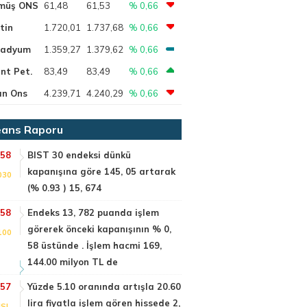
müş ONS
61,48
61,53
% 0,66
tin
1.720,01
1.737,68
% 0,66
ladyum
1.359,27
1.379,62
% 0,66
nt Pet.
83,49
83,49
% 0,66
ın Ons
4.239,71
4.240,29
% 0,66
ans Raporu
:58
BIST 30 endeksi dünkü
kapanışına göre 145, 05 artarak
030
(% 0.93 ) 15, 674
:58
Endeks 13, 782 puanda işlem
görerek önceki kapanışının % 0,
100
58 üstünde . İşlem hacmi 169,
144.00 milyon TL de
:57
Yüzde 5.10 oranında artışla 20.60
lira fiyatla işlem gören hissede 2,
SI