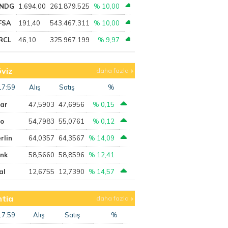
NDG
1.694,00
261.879.525
% 10,00
FSA
191,40
543.467.311
% 10,00
RCL
46,10
325.967.199
% 9,97
viz
daha fazla
17:59
Alış
Satış
%
lar
47,5903
47,6956
% 0,15
ro
54,7983
55,0761
% 0,12
rlin
64,0357
64,3567
% 14,09
ank
58,5660
58,8596
% 12,41
al
12,6755
12,7390
% 14,57
tia
daha fazla
17:59
Alış
Satış
%