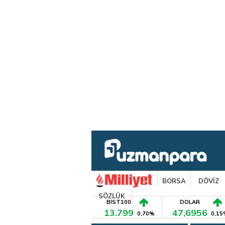
BORSA
DÖVİZ
SÖZLÜK
BIST100
DOLAR
13.799
47,6956
0,70%
0,15