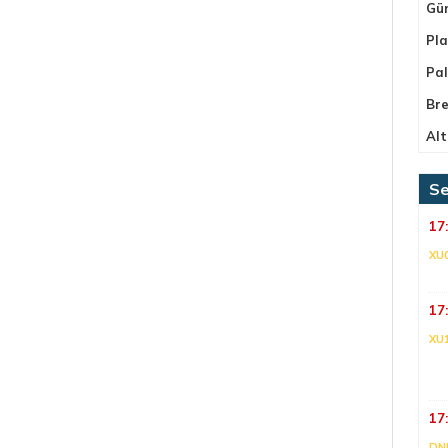
Gü
Pla
Pa
Bre
Alt
Se
17
XU
17
XU
17
DNI