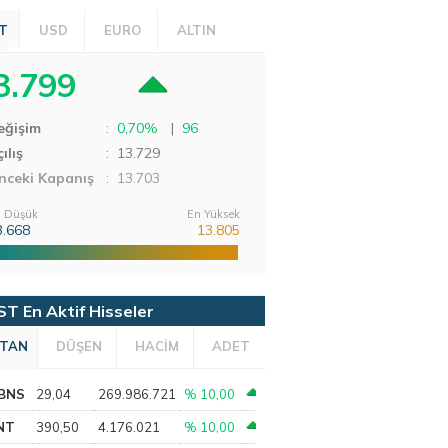
T
USD
EURO
ALTIN
3.799
eğişim
:
0,70%
|
96
ılış
:
13.729
nceki Kapanış
: 13.703
 Düşük
En Yüksek
3.668
13.805
ST En Aktif Hisseler
TAN
DÜŞEN
HACİM
ADET
BNS
29,04
269.986.721
% 10,00
NT
390,50
4.176.021
% 10,00