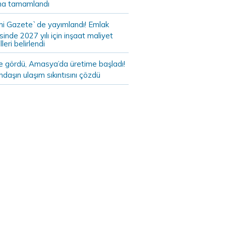
a tamamlandı
i Gazete`de yayımlandı! Emlak
sinde 2027 yılı için inşaat maliyet
leri belirlendi
de gördü, Amasya’da üretime başladı!
daşın ulaşım sıkıntısını çözdü