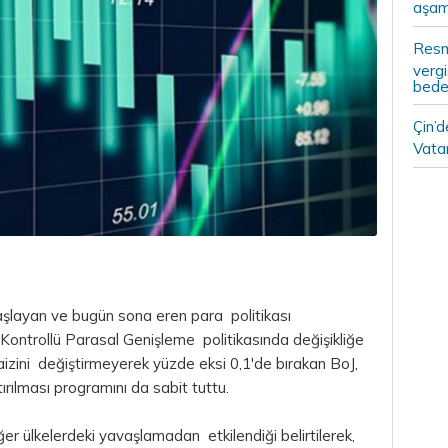
aşam
Resm
vergi
bedel
Çin’
Vatan
şlayan ve bugün sona eren para politikası
i Kontrollü Parasal Genişleme politikasında değişikliğe
faizini değiştirmeyerek yüzde eksi 0,1'de bırakan BoJ,
tırılması programını da sabit tuttu.
ğer ülkelerdeki yavaşlamadan etkilendiği belirtilerek,