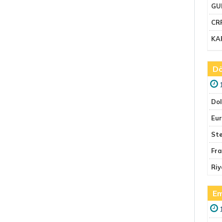
GU
CR
KA
Dö
Do
Eu
Ste
Fr
Riy
Em