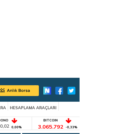
ARA
HESAPLAMA ARAÇLARI
BONO
BITCOIN
0,02
3.065.792
0,00%
-0,33%