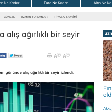
ar Ne Kadar
Euro Ne Kadar
Altın Ne K
GÜNCEL
UZMAN YORUMLARI
PİYASA TAKVİMİ
alış ağırlıklı bir seyir
uz
 gününde alış ağırlıklı bir seyir izlendi.
Fın
old
Akku