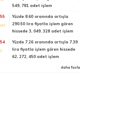
549, 781 adet işlem
:55
Yüzde 8.60 oranında artışla
290.50 lira fiyatla işlem gören
GAZ
hissede 3, 049, 328 adet işlem
:54
Yüzde 7.26 oranında artışla 7.39
lira fiyatla işlem gören hissede
FO
62, 272, 450 adet işlem
daha fazla