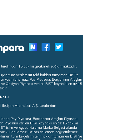
s tarafından 15 dakika gecikmeli sağlanmaktadır.
uşan tüm verilere ait telif hakları tamamen BIST'e
tekrar yayınlanamaz. Pay Piyasası, Borçlanma Araçları
m ve Opsiyon Piyasası verileri BIST kaynaklı en az 15
erdir.
ı Notu
i İletişim Hizmetleri A.Ş. tarafından
ğlanan Pay Piyasası, Borçlanma Araçları Piyasası,
on Piyasası verileri BIST kaynaklı en az 15 dakika
 BIST isim ve logosu Koruma Marka Belgesi altında
iz kullanılamaz, iktibas edilemez, değiştirilemez.
klanan tüm belgelerin telif hakları tamamen BIST'ye