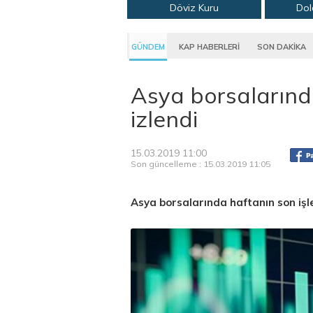
Döviz Kuru
Dol
GÜNDEM
KAP HABERLERİ
SON DAKİKA
Asya borsalarında 
izlendi
15.03.2019 11:00
Son güncelleme : 15.03.2019 11:05
Asya borsalarında haftanın son işlem