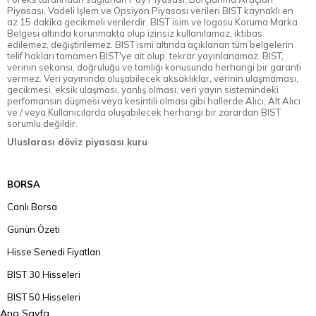
Piyasası, Vadeli İşlem ve Opsiyon Piyasası verileri BIST kaynaklı en
az 15 dakika gecikmeli verilerdir. BIST isim ve logosu Koruma Marka
Belgesi altında korunmakta olup izinsiz kullanılamaz, iktibas
edilemez, değiştirilemez. BIST ismi altında açıklanan tüm belgelerin
telif hakları tamamen BIST'ye ait olup, tekrar yayınlanamaz. BIST,
verinin sekansı, doğruluğu ve tamlığı konusunda herhangi bir garanti
vermez. Veri yayınında oluşabilecek aksaklıklar, verinin ulaşmaması,
gecikmesi, eksik ulaşması, yanlış olması, veri yayın sistemindeki
perfomansın düşmesi veya kesintili olması gibi hallerde Alıcı, Alt Alıcı
ve / veya Kullanıcılarda oluşabilecek herhangi bir zarardan BIST
sorumlu değildir.
Uluslarası döviz piyasası kuru
BORSA
Canlı Borsa
Günün Özeti
Hisse Senedi Fiyatları
BIST 30 Hisseleri
BIST 50 Hisseleri
Ana Sayfa