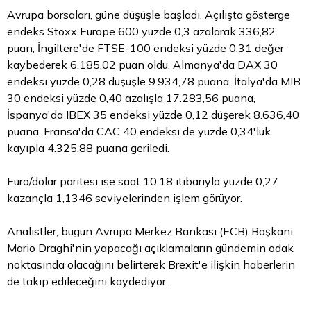
Avrupa borsaları, güne düşüşle başladı. Açılışta gösterge
endeks Stoxx Europe 600 yüzde 0,3 azalarak 336,82
puan, İngiltere'de FTSE-100 endeksi yüzde 0,31 değer
kaybederek 6.185,02 puan oldu. Almanya'da DAX 30
endeksi yüzde 0,28 düşüşle 9.934,78 puana, İtalya'da MIB
30 endeksi yüzde 0,40 azalışla 17.283,56 puana,
İspanya'da IBEX 35 endeksi yüzde 0,12 düşerek 8.636,40
puana, Fransa'da CAC 40 endeksi de yüzde 0,34'lük
kayıpla 4.325,88 puana geriledi.
Euro/dolar paritesi ise saat 10:18 itibarıyla yüzde 0,27
kazançla 1,1346 seviyelerinden işlem görüyor.
Analistler, bugün Avrupa Merkez Bankası (ECB) Başkanı
Mario Draghi'nin yapacağı açıklamaların gündemin odak
noktasında olacağını belirterek Brexit'e ilişkin haberlerin
de takip edileceğini kaydediyor.