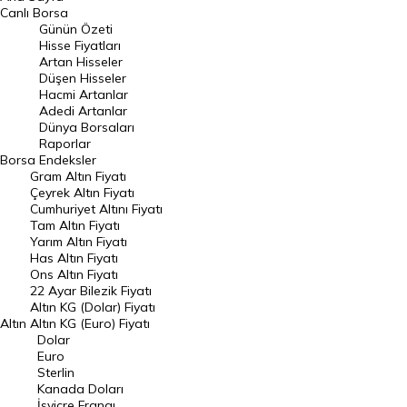
BIST 100 Hisseleri
Canlı Borsa
Günün Özeti
En Çok Artan Hisseler
Hisse Fiyatları
Artan Hisseler
En Çok Düşen Hisseler
Düşen Hisseler
Hacmi Artanlar
Hacmi Artanlar
Adedi Artanlar
Geçmiş Kapanışlar
Dünya Borsaları
Raporlar
Dünya Borsaları
Borsa
Endeksler
Gram Altın Fiyatı
Raporlar
Çeyrek Altın Fiyatı
Endeksler
Cumhuriyet Altını Fiyatı
Tam Altın Fiyatı
Yarım Altın Fiyatı
DÖVİZ
Has Altın Fiyatı
Ons Altın Fiyatı
Döviz Kuru
22 Ayar Bilezik Fiyatı
Dolar Kuru
Altın KG (Dolar) Fiyatı
Altın
Altın KG (Euro) Fiyatı
Euro Kuru
Dolar
Euro
Pound Kuru
Sterlin
Kanada Doları
Frank Kuru
İsviçre Frangı