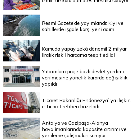
İzmir`de kuru domates mesaisi sürüyor
Resmi Gazete’de yayımlandı: Kıyı ve
sahillerde işgale karşı yeni adım
Kamuda yapay zekâ dönemi! 2 milyar
liralık riskli harcama tespit edildi
Yatırımlara proje bazlı devlet yardımı
verilmesine yönelik kararda değişiklik
yapıldı
Ticaret Bakanlığı Endonezya`ya ilişkin
e-ticaret rehberi hazırladı
Antalya ve Gazipaşa-Alanya
havalimanlarında kapasite artırımı ve
yenileme çalışmaları sürüyor